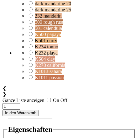
dark mandarine 20
dark mandarine 25
232 mandarin
500 rough rust
501 calendula
K500 papaya
K501 curry
K234 tonno
K232 playa
K504 clay
K278 california
K1013 sahara
K1011 passion
❮
❯
Ganze Liste anzeigen
On
Off
In den Warenkorb
Eigenschaften