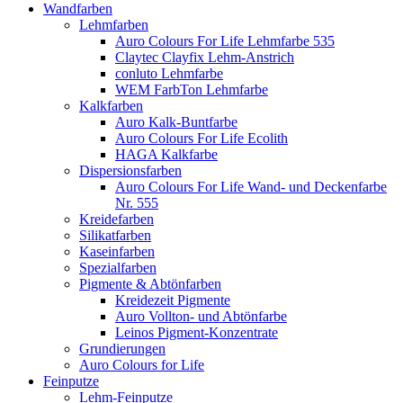
Wandfarben
Lehmfarben
Auro Colours For Life Lehmfarbe 535
Claytec Clayfix Lehm-Anstrich
conluto Lehmfarbe
WEM FarbTon Lehmfarbe
Kalkfarben
Auro Kalk-Buntfarbe
Auro Colours For Life Ecolith
HAGA Kalkfarbe
Dispersionsfarben
Auro Colours For Life Wand- und Deckenfarbe
Nr. 555
Kreidefarben
Silikatfarben
Kaseinfarben
Spezialfarben
Pigmente & Abtönfarben
Kreidezeit Pigmente
Auro Vollton- und Abtönfarbe
Leinos Pigment-Konzentrate
Grundierungen
Auro Colours for Life
Feinputze
Lehm-Feinputze