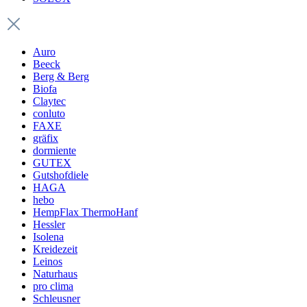
Auro
Beeck
Berg & Berg
Biofa
Claytec
conluto
FAXE
gräfix
dormiente
GUTEX
Gutshofdiele
HAGA
hebo
HempFlax ThermoHanf
Hessler
Isolena
Kreidezeit
Leinos
Naturhaus
pro clima
Schleusner