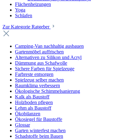
Flächenheizungen
Yoga
Schlafen
Zur Kategorie Ratgeber
Camping-Van nachhaltig ausbauen
Gartenmöbel auffrischen
Alternativen zu Silikon und Acryl
Dämmung aus Schafwolle
Sichere Farben für Spielzeuge
Farbreste entsorgen
Spielzeug selber machen
Raumklima verbessern
Ökologische Schimmelsanierung
Kalk als Baustoff
Holzboden pflegen
Lehm als Baustoff
Ökobilanzen
Ökosiegel für Baustoffe
Glossar
Garten winterfest machen
Schadstoffe beim Bauen