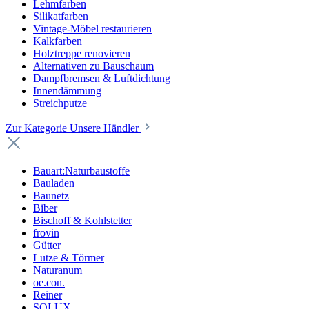
Lehmfarben
Silikatfarben
Vintage-Möbel restaurieren
Kalkfarben
Holztreppe renovieren
Alternativen zu Bauschaum
Dampfbremsen & Luftdichtung
Innendämmung
Streichputze
Zur Kategorie Unsere Händler
Bauart:Naturbaustoffe
Bauladen
Baunetz
Biber
Bischoff & Kohlstetter
frovin
Gütter
Lutze & Törmer
Naturanum
oe.con.
Reiner
SOLUX