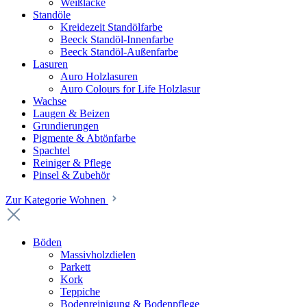
Weißlacke
Standöle
Kreidezeit Standölfarbe
Beeck Standöl-Innenfarbe
Beeck Standöl-Außenfarbe
Lasuren
Auro Holzlasuren
Auro Colours for Life Holzlasur
Wachse
Laugen & Beizen
Grundierungen
Pigmente & Abtönfarbe
Spachtel
Reiniger & Pflege
Pinsel & Zubehör
Zur Kategorie Wohnen
Böden
Massivholzdielen
Parkett
Kork
Teppiche
Bodenreinigung & Bodenpflege