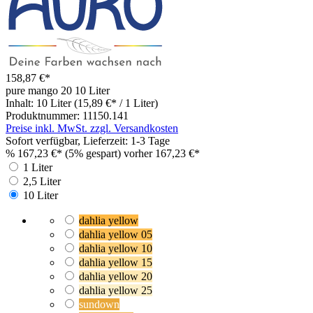
158,87 €*
pure mango 20
10 Liter
Inhalt:
10 Liter
(15,89 €* / 1 Liter)
Produktnummer:
11150.141
Preise inkl. MwSt. zzgl. Versandkosten
Sofort verfügbar, Lieferzeit: 1-3 Tage
%
167,23 €*
(5% gespart)
vorher 167,23 €*
1 Liter
2,5 Liter
10 Liter
dahlia yellow
dahlia yellow 05
dahlia yellow 10
dahlia yellow 15
dahlia yellow 20
dahlia yellow 25
sundown