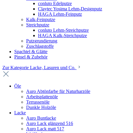
conluto Edelputze
Claytec Yosima Lehm-Designputz
HAGA Lehm-Feinputz
Kalk-Feinputze
Streichputze
conluto Lehm-Streichputze
HAGA Kalk-Streichputze
Putzgrundierung
Zuschlagstoffe
Spachtel & Glätte
Pinsel & Zubehör
Zur Kategorie Lacke, Lasuren und Co.
Öle
Auro Abtönfarbe für Naturharzöle
Arbeitsplattenöle
Terrassenöle
Dunkle Holzöle
Lacke
Auro Buntlacke
Auro Lack glänzend 516
Auro Lack matt 517