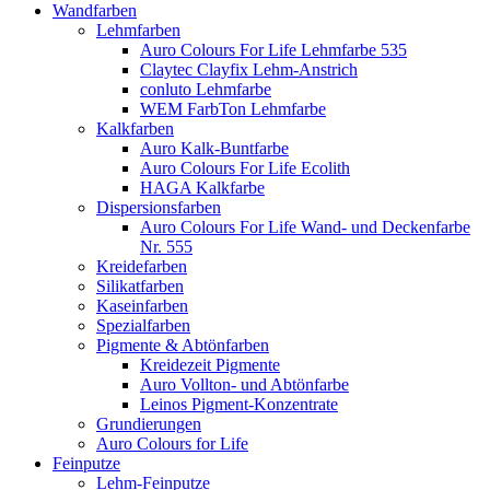
Wandfarben
Lehmfarben
Auro Colours For Life Lehmfarbe 535
Claytec Clayfix Lehm-Anstrich
conluto Lehmfarbe
WEM FarbTon Lehmfarbe
Kalkfarben
Auro Kalk-Buntfarbe
Auro Colours For Life Ecolith
HAGA Kalkfarbe
Dispersionsfarben
Auro Colours For Life Wand- und Deckenfarbe
Nr. 555
Kreidefarben
Silikatfarben
Kaseinfarben
Spezialfarben
Pigmente & Abtönfarben
Kreidezeit Pigmente
Auro Vollton- und Abtönfarbe
Leinos Pigment-Konzentrate
Grundierungen
Auro Colours for Life
Feinputze
Lehm-Feinputze