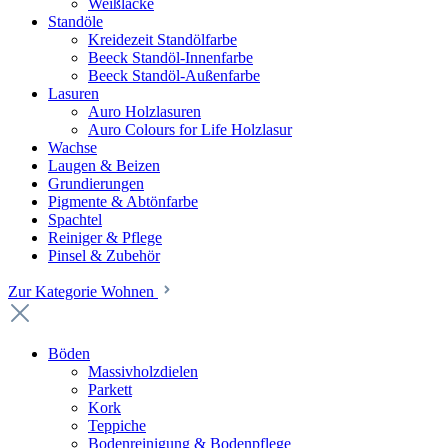
Weißlacke
Standöle
Kreidezeit Standölfarbe
Beeck Standöl-Innenfarbe
Beeck Standöl-Außenfarbe
Lasuren
Auro Holzlasuren
Auro Colours for Life Holzlasur
Wachse
Laugen & Beizen
Grundierungen
Pigmente & Abtönfarbe
Spachtel
Reiniger & Pflege
Pinsel & Zubehör
Zur Kategorie Wohnen
Böden
Massivholzdielen
Parkett
Kork
Teppiche
Bodenreinigung & Bodenpflege