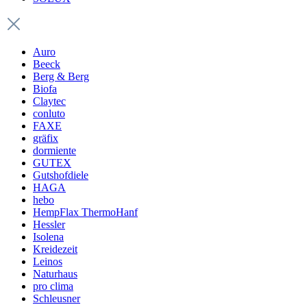
Auro
Beeck
Berg & Berg
Biofa
Claytec
conluto
FAXE
gräfix
dormiente
GUTEX
Gutshofdiele
HAGA
hebo
HempFlax ThermoHanf
Hessler
Isolena
Kreidezeit
Leinos
Naturhaus
pro clima
Schleusner