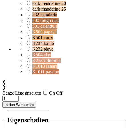
dark mandarine 20
dark mandarine 25
232 mandarin
500 rough rust
501 calendula
K500 papaya
K501 curry
K234 tonno
K232 playa
K504 clay
K278 california
K1013 sahara
K1011 passion
❮
❯
Ganze Liste anzeigen
On
Off
In den Warenkorb
Eigenschaften