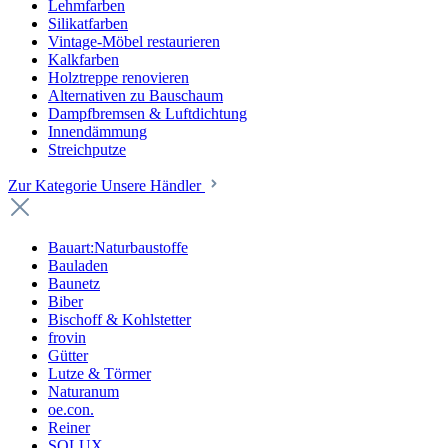
Lehmfarben
Silikatfarben
Vintage-Möbel restaurieren
Kalkfarben
Holztreppe renovieren
Alternativen zu Bauschaum
Dampfbremsen & Luftdichtung
Innendämmung
Streichputze
Zur Kategorie Unsere Händler
Bauart:Naturbaustoffe
Bauladen
Baunetz
Biber
Bischoff & Kohlstetter
frovin
Gütter
Lutze & Törmer
Naturanum
oe.con.
Reiner
SOLUX