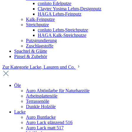
conluto Edelputze
Claytec Yosima Lehm-Designputz
HAGA Lehm-Feinputz
Kalk-Feinputze
Streichputze
conluto Lehm-Streichputze
HAGA Kalk-Streichputze
Putzgrundierung
Zuschlagstoffe
Spachtel & Glätte
Pinsel & Zubehör
Zur Kategorie Lacke, Lasuren und Co.
Öle
Auro Abtönfarbe für Naturharzöle
Arbeitsplattenöle
Terrassenöle
Dunkle Holzöle
Lacke
Auro Buntlacke
Auro Lack glänzend 516
Auro Lack matt 517