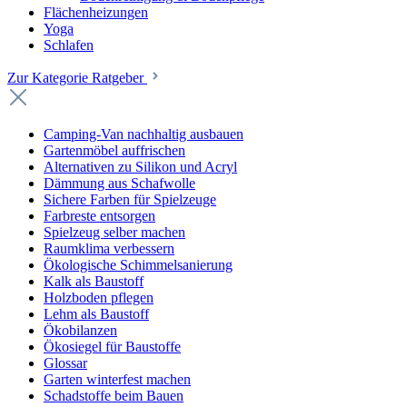
Flächenheizungen
Yoga
Schlafen
Zur Kategorie Ratgeber
Camping-Van nachhaltig ausbauen
Gartenmöbel auffrischen
Alternativen zu Silikon und Acryl
Dämmung aus Schafwolle
Sichere Farben für Spielzeuge
Farbreste entsorgen
Spielzeug selber machen
Raumklima verbessern
Ökologische Schimmelsanierung
Kalk als Baustoff
Holzboden pflegen
Lehm als Baustoff
Ökobilanzen
Ökosiegel für Baustoffe
Glossar
Garten winterfest machen
Schadstoffe beim Bauen