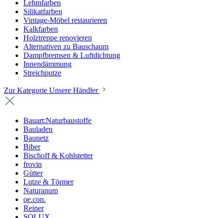
Lehmfarben
Silikatfarben
Vintage-Möbel restaurieren
Kalkfarben
Holztreppe renovieren
Alternativen zu Bauschaum
Dampfbremsen & Luftdichtung
Innendämmung
Streichputze
Zur Kategorie Unsere Händler
Bauart:Naturbaustoffe
Bauladen
Baunetz
Biber
Bischoff & Kohlstetter
frovin
Gütter
Lutze & Törmer
Naturanum
oe.con.
Reiner
SOLUX