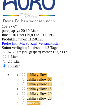
158,87 €*
pure papaya 20
10 Liter
Inhalt:
10 Liter
(15,89 €* / 1 Liter)
Produktnummer:
11150.123
Preise inkl. MwSt. zzgl. Versandkosten
Sofort verfügbar, Lieferzeit: 1-3 Tage
%
167,23 €*
(5% gespart)
vorher 167,23 €*
1 Liter
2,5 Liter
10 Liter
dahlia yellow
dahlia yellow 05
dahlia yellow 10
dahlia yellow 15
dahlia yellow 20
dahlia yellow 25
sundown