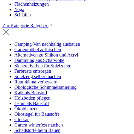
Flächenheizungen
Yoga
Schlafen
Zur Kategorie Ratgeber
Camping-Van nachhaltig ausbauen
Gartenmöbel auffrischen
Alternativen zu Silikon und Acryl
Dämmung aus Schafwolle
Sichere Farben für Spielzeuge
Farbreste entsorgen
Spielzeug selber machen
Raumklima verbessern
Ökologische Schimmelsanierung
Kalk als Baustoff
Holzboden pflegen
Lehm als Baustoff
Ökobilanzen
Ökosiegel für Baustoffe
Glossar
Garten winterfest machen
Schadstoffe beim Bauen