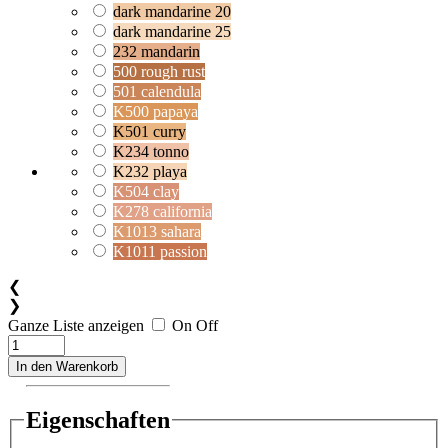
dark mandarine 20
dark mandarine 25
232 mandarin
500 rough rust
501 calendula
K500 papaya
K501 curry
K234 tonno
K232 playa
K504 clay
K278 california
K1013 sahara
K1011 passion
❮
❯
Ganze Liste anzeigen
On
Off
In den Warenkorb
Eigenschaften