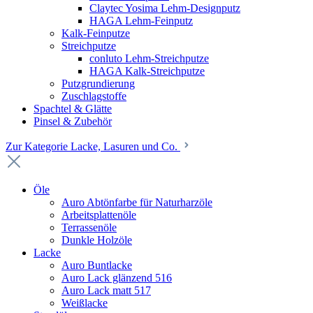
Claytec Yosima Lehm-Designputz
HAGA Lehm-Feinputz
Kalk-Feinputze
Streichputze
conluto Lehm-Streichputze
HAGA Kalk-Streichputze
Putzgrundierung
Zuschlagstoffe
Spachtel & Glätte
Pinsel & Zubehör
Zur Kategorie Lacke, Lasuren und Co.
Öle
Auro Abtönfarbe für Naturharzöle
Arbeitsplattenöle
Terrassenöle
Dunkle Holzöle
Lacke
Auro Buntlacke
Auro Lack glänzend 516
Auro Lack matt 517
Weißlacke