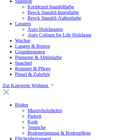
Standöle
Kreidezeit Standölfarbe
Beeck Standöl-Innenfarbe
Beeck Standöl-Außenfarbe
Lasuren
Auro Holzlasuren
Auro Colours for Life Holzlasur
Wachse
Laugen & Beizen
Grundierungen
Pigmente & Abtönfarbe
Spachtel
Reiniger & Pflege
Pinsel & Zubehör
Zur Kategorie Wohnen
Böden
Massivholzdielen
Parkett
Kork
Teppiche
Bodenreinigung & Bodenpflege
Flächenheizungen