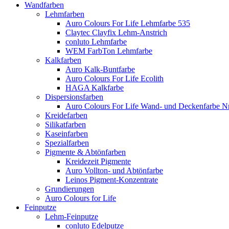
Wandfarben
Lehmfarben
Auro Colours For Life Lehmfarbe 535
Claytec Clayfix Lehm-Anstrich
conluto Lehmfarbe
WEM FarbTon Lehmfarbe
Kalkfarben
Auro Kalk-Buntfarbe
Auro Colours For Life Ecolith
HAGA Kalkfarbe
Dispersionsfarben
Auro Colours For Life Wand- und Deckenfarbe Nr
Kreidefarben
Silikatfarben
Kaseinfarben
Spezialfarben
Pigmente & Abtönfarben
Kreidezeit Pigmente
Auro Vollton- und Abtönfarbe
Leinos Pigment-Konzentrate
Grundierungen
Auro Colours for Life
Feinputze
Lehm-Feinputze
conluto Edelputze