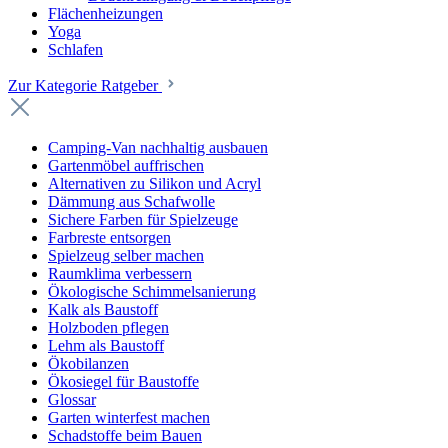
Flächenheizungen
Yoga
Schlafen
Zur Kategorie Ratgeber
Camping-Van nachhaltig ausbauen
Gartenmöbel auffrischen
Alternativen zu Silikon und Acryl
Dämmung aus Schafwolle
Sichere Farben für Spielzeuge
Farbreste entsorgen
Spielzeug selber machen
Raumklima verbessern
Ökologische Schimmelsanierung
Kalk als Baustoff
Holzboden pflegen
Lehm als Baustoff
Ökobilanzen
Ökosiegel für Baustoffe
Glossar
Garten winterfest machen
Schadstoffe beim Bauen