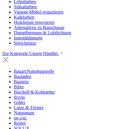
Lehmfarben
Silikatfarben
Vintage-Möbel restaurieren
Kalkfarben
Holztreppe renovieren
Alternativen zu Bauschaum
Dampfbremsen & Luftdichtung
Innendämmung
Streichputze
Zur Kategorie Unsere Händler
Bauart:Naturbaustoffe
Bauladen
Baunetz
Biber
Bischoff & Kohlstetter
frovin
Gütter
Lutze & Törmer
Naturanum
oe.con.
Reiner
SOLUX