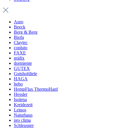
Auro
Beeck
Berg & Berg
Biofa
Claytec
conluto
FAXE
gräfix
dormiente
GUTEX
Gutshofdiele
HAGA
hebo
HempFlax ThermoHanf
Hessler
Isolena
Kreidezeit
Leinos
Naturhaus
pro clima
Schleusner