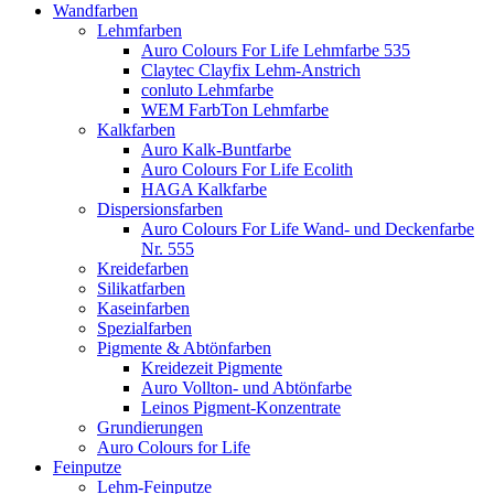
Wandfarben
Lehmfarben
Auro Colours For Life Lehmfarbe 535
Claytec Clayfix Lehm-Anstrich
conluto Lehmfarbe
WEM FarbTon Lehmfarbe
Kalkfarben
Auro Kalk-Buntfarbe
Auro Colours For Life Ecolith
HAGA Kalkfarbe
Dispersionsfarben
Auro Colours For Life Wand- und Deckenfarbe
Nr. 555
Kreidefarben
Silikatfarben
Kaseinfarben
Spezialfarben
Pigmente & Abtönfarben
Kreidezeit Pigmente
Auro Vollton- und Abtönfarbe
Leinos Pigment-Konzentrate
Grundierungen
Auro Colours for Life
Feinputze
Lehm-Feinputze