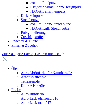
conluto Edelputze
Claytec Yosima Lehm-Designputz
HAGA Lehm-Feinputz
Kalk-Feinputze
Streichputze
conluto Lehm-Streichputze
HAGA Kalk-Streichputze
Putzgrundierung
Zuschlagstoffe
Spachtel & Glätte
Pinsel & Zubehör
Zur Kategorie Lacke, Lasuren und Co.
Öle
Auro Abtönfarbe für Naturharzöle
Arbeitsplattenöle
Terrassenöle
Dunkle Holzöle
Lacke
Auro Buntlacke
Auro Lack glänzend 516
Auro Lack matt 517