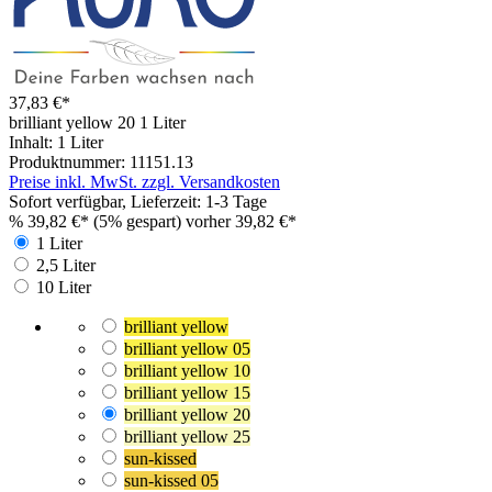
37,83 €*
brilliant yellow 20
1 Liter
Inhalt:
1 Liter
Produktnummer:
11151.13
Preise inkl. MwSt. zzgl. Versandkosten
Sofort verfügbar, Lieferzeit: 1-3 Tage
%
39,82 €*
(5% gespart)
vorher 39,82 €*
1 Liter
2,5 Liter
10 Liter
brilliant yellow
brilliant yellow 05
brilliant yellow 10
brilliant yellow 15
brilliant yellow 20
brilliant yellow 25
sun-kissed
sun-kissed 05