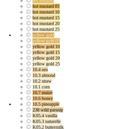
hot mustard
hot mustard 05
hot mustard 10
hot mustard 15
hot mustard 20
hot mustard 25
yellow gold
yellow gold 05
yellow gold 10
yellow gold 15
yellow gold 20
yellow gold 25
10.4 oro
10.3 almond
10.2 straw
10.1 corn
10.7 maize
10.6 honey
10.5 pineapple
238 wild parsnip
K05.4 vanilla
K05.3 naturelle
K05.2 buttermilk