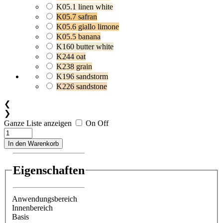
K05.1 linen white
K05.7 safran
K05.6 giallo limone
K05.5 banana
K160 butter white
K244 oat
K238 grain
K196 sandstorm
K226 sandstone
❮
❯
Ganze Liste anzeigen
On
Off
In den Warenkorb
Eigenschaften
Anwendungsbereich
Innenbereich
Basis