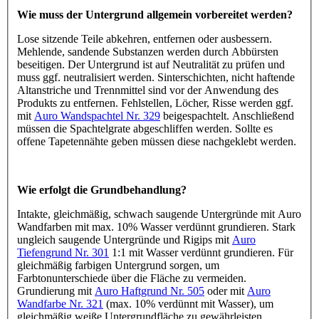
Wie muss der Untergrund allgemein vorbereitet werden?
Lose sitzende Teile abkehren, entfernen oder ausbessern.
Mehlende, sandende Substanzen werden durch Abbürsten
beseitigen. Der Untergrund ist auf Neutralität zu prüfen und
muss ggf. neutralisiert werden. Sinterschichten, nicht haftende
Altanstriche und Trennmittel sind vor der Anwendung des
Produkts zu entfernen. Fehlstellen, Löcher, Risse werden ggf.
mit
Auro Wandspachtel Nr. 329
beigespachtelt. Anschließend
müssen die Spachtelgrate abgeschliffen werden. Sollte es
offene Tapetennähte geben müssen diese nachgeklebt werden.
Wie erfolgt die Grundbehandlung?
Intakte, gleichmäßig, schwach saugende Untergründe mit Auro
Wandfarben mit max. 10% Wasser verdünnt grundieren. Stark
ungleich saugende Untergründe und Rigips mit
Auro
Tiefengrund Nr. 301
1:1 mit Wasser verdünnt grundieren. Für
gleichmäßig farbigen Untergrund sorgen, um
Farbtonunterschiede über die Fläche zu vermeiden.
Grundierung mit
Auro Haftgrund Nr. 505
oder mit
Auro
Wandfarbe Nr. 321
(max. 10% verdünnt mit Wasser), um
gleichmäßig weiße Untergrundfläche zu gewährleisten.