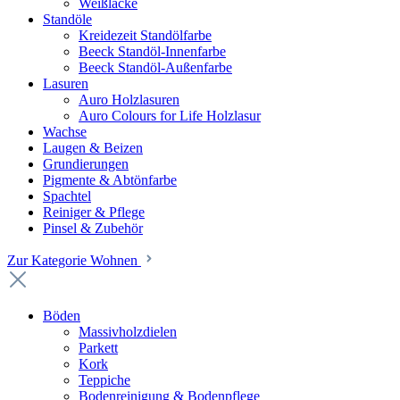
Weißlacke
Standöle
Kreidezeit Standölfarbe
Beeck Standöl-Innenfarbe
Beeck Standöl-Außenfarbe
Lasuren
Auro Holzlasuren
Auro Colours for Life Holzlasur
Wachse
Laugen & Beizen
Grundierungen
Pigmente & Abtönfarbe
Spachtel
Reiniger & Pflege
Pinsel & Zubehör
Zur Kategorie Wohnen
Böden
Massivholzdielen
Parkett
Kork
Teppiche
Bodenreinigung & Bodenpflege