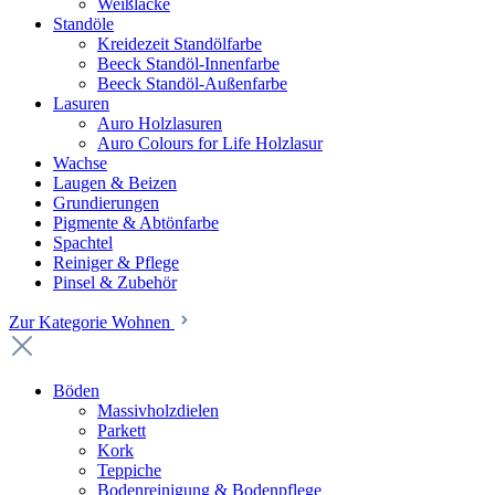
Weißlacke
Standöle
Kreidezeit Standölfarbe
Beeck Standöl-Innenfarbe
Beeck Standöl-Außenfarbe
Lasuren
Auro Holzlasuren
Auro Colours for Life Holzlasur
Wachse
Laugen & Beizen
Grundierungen
Pigmente & Abtönfarbe
Spachtel
Reiniger & Pflege
Pinsel & Zubehör
Zur Kategorie Wohnen
Böden
Massivholzdielen
Parkett
Kork
Teppiche
Bodenreinigung & Bodenpflege