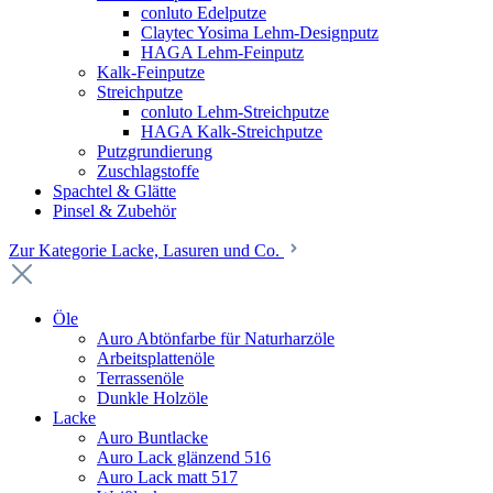
conluto Edelputze
Claytec Yosima Lehm-Designputz
HAGA Lehm-Feinputz
Kalk-Feinputze
Streichputze
conluto Lehm-Streichputze
HAGA Kalk-Streichputze
Putzgrundierung
Zuschlagstoffe
Spachtel & Glätte
Pinsel & Zubehör
Zur Kategorie Lacke, Lasuren und Co.
Öle
Auro Abtönfarbe für Naturharzöle
Arbeitsplattenöle
Terrassenöle
Dunkle Holzöle
Lacke
Auro Buntlacke
Auro Lack glänzend 516
Auro Lack matt 517