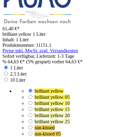
61,40 €*
brilliant yellow
1 Liter
Inhalt:
1 Liter
Produktnummer:
11151.1
Preise inkl. MwSt. zzgl. Versandkosten
Sofort verfügbar, Lieferzeit: 1-3 Tage
%
64,63 €*
(5% gespart)
vorher 64,63 €*
1 Liter
2,5 Liter
10 Liter
brilliant yellow
brilliant yellow 05
brilliant yellow 10
brilliant yellow 15
brilliant yellow 20
brilliant yellow 25
sun-kissed
sun-kissed 05