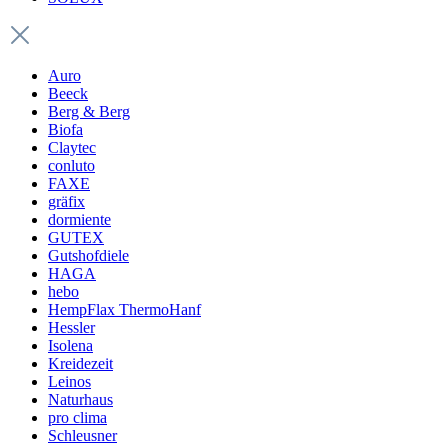
Auro
Beeck
Berg & Berg
Biofa
Claytec
conluto
FAXE
gräfix
dormiente
GUTEX
Gutshofdiele
HAGA
hebo
HempFlax ThermoHanf
Hessler
Isolena
Kreidezeit
Leinos
Naturhaus
pro clima
Schleusner