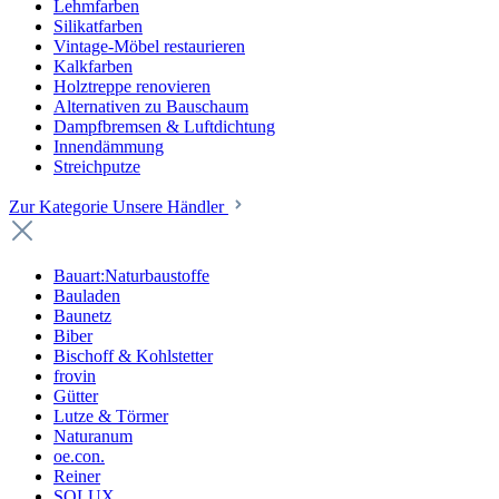
Lehmfarben
Silikatfarben
Vintage-Möbel restaurieren
Kalkfarben
Holztreppe renovieren
Alternativen zu Bauschaum
Dampfbremsen & Luftdichtung
Innendämmung
Streichputze
Zur Kategorie Unsere Händler
Bauart:Naturbaustoffe
Bauladen
Baunetz
Biber
Bischoff & Kohlstetter
frovin
Gütter
Lutze & Törmer
Naturanum
oe.con.
Reiner
SOLUX