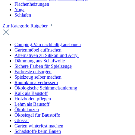
Flächenheizungen
Yoga
Schlafen
Zur Kategorie Ratgeber
Camping-Van nachhaltig ausbauen
Gartenmöbel auffrischen
Alternativen zu Silikon und Acryl
Dämmung aus Schafwolle
Sichere Farben für Spielzeuge
Farbreste entsorgen
Spielzeug selber machen
Raumklima verbessern
Ökologische Schimmelsanierung
Kalk als Baustoff
Holzboden pflegen
Lehm als Baustoff
Ökobilanzen
Ökosiegel für Baustoffe
Glossar
Garten winterfest machen
Schadstoffe beim Bauen