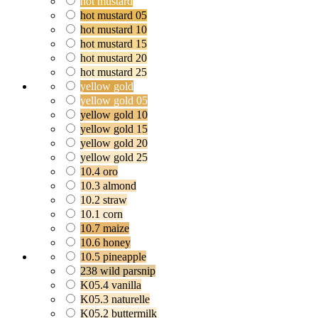
hot mustard
hot mustard 05
hot mustard 10
hot mustard 15
hot mustard 20
hot mustard 25
yellow gold
yellow gold 05
yellow gold 10
yellow gold 15
yellow gold 20
yellow gold 25
10.4 oro
10.3 almond
10.2 straw
10.1 corn
10.7 maize
10.6 honey
10.5 pineapple
238 wild parsnip
K05.4 vanilla
K05.3 naturelle
K05.2 buttermilk