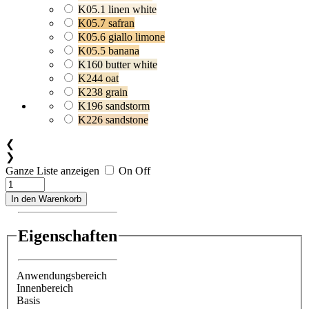
K05.1 linen white
K05.7 safran
K05.6 giallo limone
K05.5 banana
K160 butter white
K244 oat
K238 grain
K196 sandstorm
K226 sandstone
❮
❯
Ganze Liste anzeigen
On
Off
In den Warenkorb
Eigenschaften
Anwendungsbereich
Innenbereich
Basis