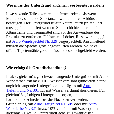
Wie muss der Untergrund allgemein vorbereitet werden?
Lose sitzende Teile abkehren, entfernen oder ausbessern.
Mehlende, sandende Substanzen werden durch Abbürsten
beseitigen. Der Untergrund ist auf Neutralität zu prüfen und
muss ggf. neutralisiert werden. Sinterschichten, nicht haftende
Altanstriche und Trennmittel sind vor der Anwendung des
Produkts zu entfernen. Fehlstellen, Löcher, Risse werden ggf.
mit
Auro Wandspachtel Nr. 329
beigespachtelt. Anschließend
müssen die Spachtelgrate abgeschliffen werden. Sollte es
offene Tapetennähte geben müssen diese nachgeklebt werden.
Wie erfolgt die Grundbehandlung?
Intakte, gleichmäßig, schwach saugende Untergründe mit Auro
Wandfarben mit max. 10% Wasser verdünnt grundieren. Stark
ungleich saugende Untergründe und Rigips mit
Auro
Tiefengrund Nr. 301
1:1 mit Wasser verdünnt grundieren. Für
gleichmäßig farbigen Untergrund sorgen, um
Farbtonunterschiede über die Fläche zu vermeiden.
Grundierung mit
Auro Haftgrund Nr. 505
oder mit
Auro
Wandfarbe Nr. 321
(max. 10% verdünnt mit Wasser), um
gleichmäßig weiße Untergrundfläche zu gewährleisten.