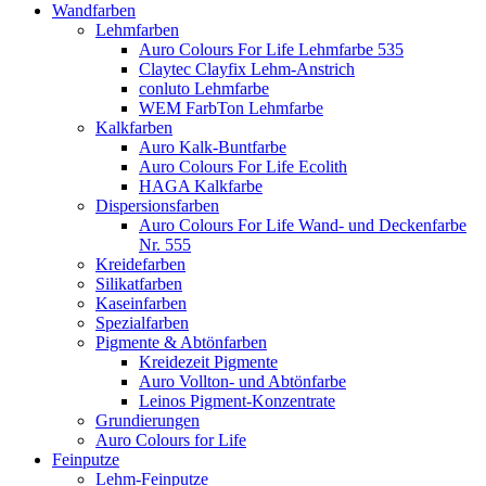
Wandfarben
Lehmfarben
Auro Colours For Life Lehmfarbe 535
Claytec Clayfix Lehm-Anstrich
conluto Lehmfarbe
WEM FarbTon Lehmfarbe
Kalkfarben
Auro Kalk-Buntfarbe
Auro Colours For Life Ecolith
HAGA Kalkfarbe
Dispersionsfarben
Auro Colours For Life Wand- und Deckenfarbe
Nr. 555
Kreidefarben
Silikatfarben
Kaseinfarben
Spezialfarben
Pigmente & Abtönfarben
Kreidezeit Pigmente
Auro Vollton- und Abtönfarbe
Leinos Pigment-Konzentrate
Grundierungen
Auro Colours for Life
Feinputze
Lehm-Feinputze