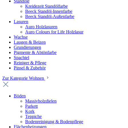
Standöle
Kreidezeit Standölfarbe
Beeck Standöl-Innenfarbe
Beeck Standöl-Außenfarbe
Lasuren
Auro Holzlasuren
Auro Colours for Life Holzlasur
Wachse
Laugen & Beizen
Grundierungen
Pigmente & Abtönfarbe
Spachtel
Reiniger & Pflege
Pinsel & Zubehör
Zur Kategorie Wohnen
Böden
Massivholzdielen
Parkett
Kork
Teppiche
Bodenreinigung & Bodenpflege
Flächenheizungen