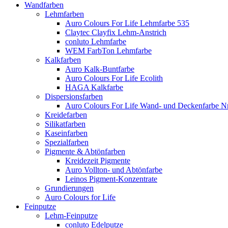
Wandfarben
Lehmfarben
Auro Colours For Life Lehmfarbe 535
Claytec Clayfix Lehm-Anstrich
conluto Lehmfarbe
WEM FarbTon Lehmfarbe
Kalkfarben
Auro Kalk-Buntfarbe
Auro Colours For Life Ecolith
HAGA Kalkfarbe
Dispersionsfarben
Auro Colours For Life Wand- und Deckenfarbe Nr
Kreidefarben
Silikatfarben
Kaseinfarben
Spezialfarben
Pigmente & Abtönfarben
Kreidezeit Pigmente
Auro Vollton- und Abtönfarbe
Leinos Pigment-Konzentrate
Grundierungen
Auro Colours for Life
Feinputze
Lehm-Feinputze
conluto Edelputze