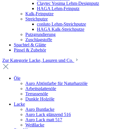
Claytec Yosima Lehm-Designputz
HAGA Lehm-Feinputz
Kalk-Feinputze
Streichputze
conluto Lehm-Streichputze
HAGA Kalk-Streichputze
Putzgrundierung
Zuschlagstoffe
Spachtel & Glätte
Pinsel & Zubehör
Zur Kategorie Lacke, Lasuren und Co.
Öle
Auro Abtönfarbe für Naturharzöle
Arbeitsplattenöle
Terrassenöle
Dunkle Holzöle
Lacke
Auro Buntlacke
Auro Lack glänzend 516
Auro Lack matt 517
Weißlacke