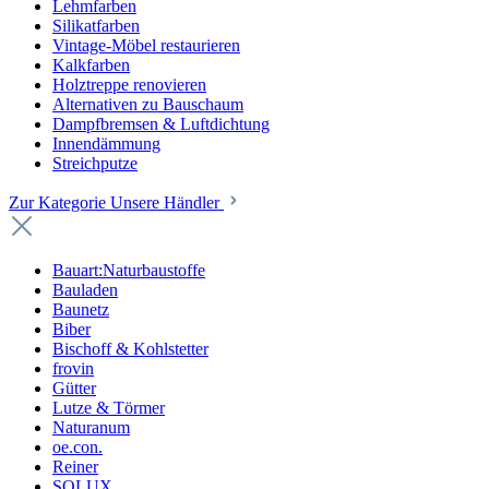
Lehmfarben
Silikatfarben
Vintage-Möbel restaurieren
Kalkfarben
Holztreppe renovieren
Alternativen zu Bauschaum
Dampfbremsen & Luftdichtung
Innendämmung
Streichputze
Zur Kategorie Unsere Händler
Bauart:Naturbaustoffe
Bauladen
Baunetz
Biber
Bischoff & Kohlstetter
frovin
Gütter
Lutze & Törmer
Naturanum
oe.con.
Reiner
SOLUX