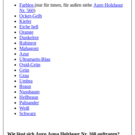
Farblos
(nur für innen, für außen siehe
Auro Holzlasur
Nr. 560
)
Ocker-Gelb
Kiefer
Eiche hell
Orange
Dunkelrot
Rubinrot
Mahagoni
Azur
Ultramarin-Blau
Oxid-Grün
Grün
Grau
Umbra
Braun
Nussbaum
Hellbraun
Palisander
Weiß
Schwarz
Wie lässt sich Auro Aqua Holzlasur Nr. 160 auftragen?