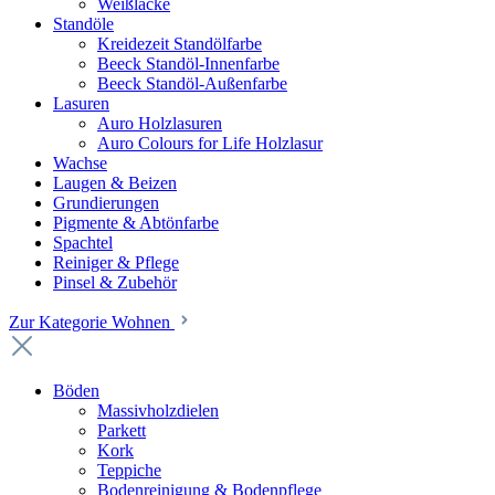
Weißlacke
Standöle
Kreidezeit Standölfarbe
Beeck Standöl-Innenfarbe
Beeck Standöl-Außenfarbe
Lasuren
Auro Holzlasuren
Auro Colours for Life Holzlasur
Wachse
Laugen & Beizen
Grundierungen
Pigmente & Abtönfarbe
Spachtel
Reiniger & Pflege
Pinsel & Zubehör
Zur Kategorie Wohnen
Böden
Massivholzdielen
Parkett
Kork
Teppiche
Bodenreinigung & Bodenpflege