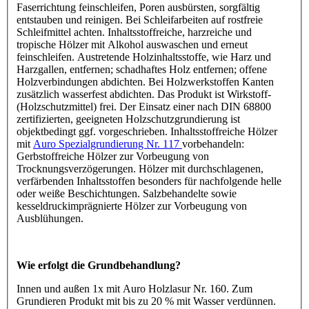
Faserrichtung feinschleifen, Poren ausbürsten, sorgfältig
entstauben und reinigen. Bei Schleifarbeiten auf rostfreie
Schleifmittel achten. Inhaltsstoffreiche, harzreiche und
tropische Hölzer mit Alkohol auswaschen und erneut
feinschleifen. Austretende Holzinhaltsstoffe, wie Harz und
Harzgallen, entfernen; schadhaftes Holz entfernen; offene
Holzverbindungen abdichten. Bei Holzwerkstoffen Kanten
zusätzlich wasserfest abdichten. Das Produkt ist Wirkstoff-
(Holzschutzmittel) frei. Der Einsatz einer nach DIN 68800
zertifizierten, geeigneten Holzschutzgrundierung ist
objektbedingt ggf. vorgeschrieben. Inhaltsstoffreiche Hölzer
mit
Auro Spezialgrundierung Nr. 117
vorbehandeln:
Gerbstoffreiche Hölzer zur Vorbeugung von
Trocknungsverzögerungen. Hölzer mit durchschlagenen,
verfärbenden Inhaltsstoffen besonders für nachfolgende helle
oder weiße Beschichtungen. Salzbehandelte sowie
kesseldruckimprägnierte Hölzer zur Vorbeugung von
Ausblühungen.
Wie erfolgt die Grundbehandlung?
Innen und außen 1x mit Auro Holzlasur Nr. 160. Zum
Grundieren Produkt mit bis zu 20 % mit Wasser verdünnen.