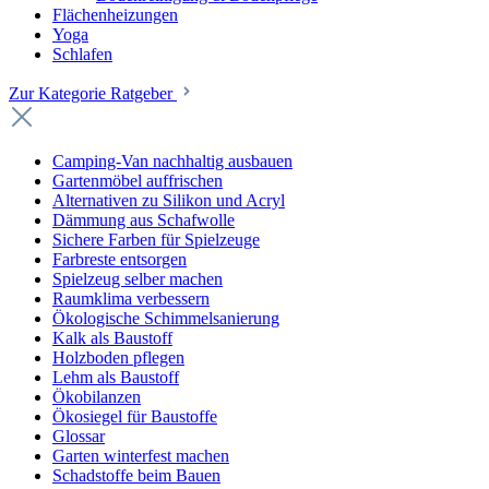
Flächenheizungen
Yoga
Schlafen
Zur Kategorie Ratgeber
Camping-Van nachhaltig ausbauen
Gartenmöbel auffrischen
Alternativen zu Silikon und Acryl
Dämmung aus Schafwolle
Sichere Farben für Spielzeuge
Farbreste entsorgen
Spielzeug selber machen
Raumklima verbessern
Ökologische Schimmelsanierung
Kalk als Baustoff
Holzboden pflegen
Lehm als Baustoff
Ökobilanzen
Ökosiegel für Baustoffe
Glossar
Garten winterfest machen
Schadstoffe beim Bauen