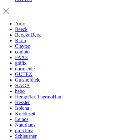
Auro
Beeck
Berg & Berg
Biofa
Claytec
conluto
FAXE
gräfix
dormiente
GUTEX
Gutshofdiele
HAGA
hebo
HempFlax ThermoHanf
Hessler
Isolena
Kreidezeit
Leinos
Naturhaus
pro clima
Schleusner