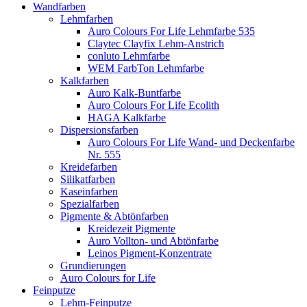
Wandfarben
Lehmfarben
Auro Colours For Life Lehmfarbe 535
Claytec Clayfix Lehm-Anstrich
conluto Lehmfarbe
WEM FarbTon Lehmfarbe
Kalkfarben
Auro Kalk-Buntfarbe
Auro Colours For Life Ecolith
HAGA Kalkfarbe
Dispersionsfarben
Auro Colours For Life Wand- und Deckenfarbe
Nr. 555
Kreidefarben
Silikatfarben
Kaseinfarben
Spezialfarben
Pigmente & Abtönfarben
Kreidezeit Pigmente
Auro Vollton- und Abtönfarbe
Leinos Pigment-Konzentrate
Grundierungen
Auro Colours for Life
Feinputze
Lehm-Feinputze