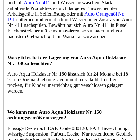
und mit
Auro Nr. 411
und Wasser auswaschen. Stark
anhaftende Produktreste durch längeres Einweichen der
Arbeitsgeräte in Seifenlösung oder mit
Auro Orangenöl Nr.
191
entfernen und gründlich mit Wasser unter Zusatz von Auro
Nr. 411 nachspülen. Bewährt hat sich Auro Nr. 411 in Pinsel,
Flächenstreicher u.ä. einzumassieren, so zu lagern und vor
nächstem Gebrauch gut mit Wasser auszuwaschen.
Was gibt es bei der Lagerung von Auro Aqua Holzlasur
Nr. 160 zu beachten?
Auro Aqua Holzlasur Nr. 160 lässt sich für 24 Monate bei 18
°C im Original-Gebinde lagern und muss kühl, frostfrei,
trocken, für Kinder unerreichbar, gut verschlossen gelagert
werden.
Wo kann man Auro Aqua Holzlasur Nr. 160
ordnungsgemäß entsorgen?
Flüssige Reste nach EAK-Code 080120, EAK-Bezeichnung:
wässrige Suspension, Farben, Lacke. Nur restentleerte Gebinde
mit eingetrockneten Produktresten zum Recycling geben. Nur