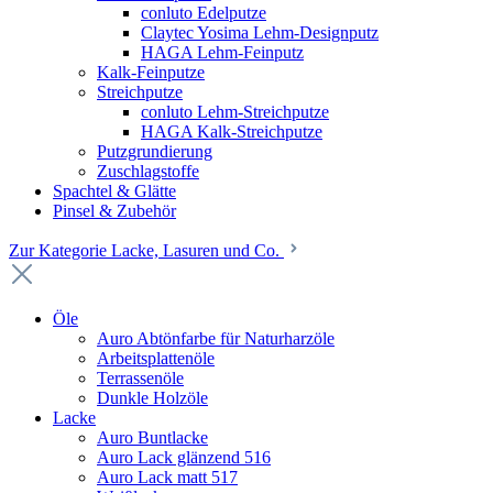
conluto Edelputze
Claytec Yosima Lehm-Designputz
HAGA Lehm-Feinputz
Kalk-Feinputze
Streichputze
conluto Lehm-Streichputze
HAGA Kalk-Streichputze
Putzgrundierung
Zuschlagstoffe
Spachtel & Glätte
Pinsel & Zubehör
Zur Kategorie Lacke, Lasuren und Co.
Öle
Auro Abtönfarbe für Naturharzöle
Arbeitsplattenöle
Terrassenöle
Dunkle Holzöle
Lacke
Auro Buntlacke
Auro Lack glänzend 516
Auro Lack matt 517