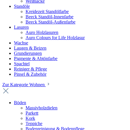
Weißlacke
Standöle
Kreidezeit Standölfarbe
Beeck Standöl-Innenfarbe
Beeck Standöl-Außenfarbe
Lasuren
Auro Holzlasuren
Auro Colours for Life Holzlasur
Wachse
Laugen & Beizen
Grundierungen
Pigmente & Abtönfarbe
Spachtel
Reiniger & Pflege
Pinsel & Zubehör
Zur Kategorie Wohnen
Böden
Massivholzdielen
Parkett
Kork
Teppiche
Bodenreinigung & Bodenpflege