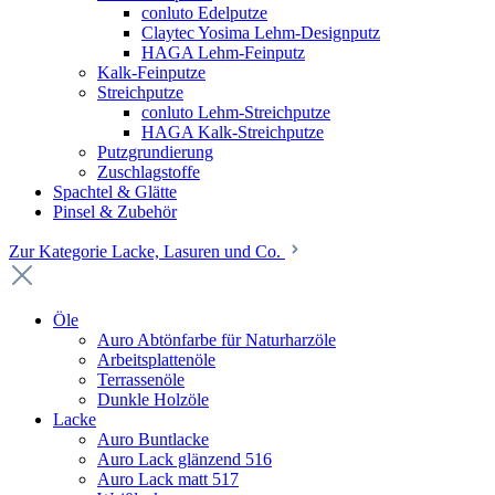
conluto Edelputze
Claytec Yosima Lehm-Designputz
HAGA Lehm-Feinputz
Kalk-Feinputze
Streichputze
conluto Lehm-Streichputze
HAGA Kalk-Streichputze
Putzgrundierung
Zuschlagstoffe
Spachtel & Glätte
Pinsel & Zubehör
Zur Kategorie Lacke, Lasuren und Co.
Öle
Auro Abtönfarbe für Naturharzöle
Arbeitsplattenöle
Terrassenöle
Dunkle Holzöle
Lacke
Auro Buntlacke
Auro Lack glänzend 516
Auro Lack matt 517