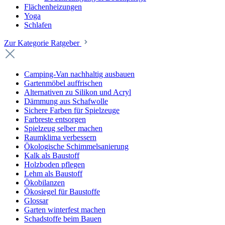
Flächenheizungen
Yoga
Schlafen
Zur Kategorie Ratgeber
Camping-Van nachhaltig ausbauen
Gartenmöbel auffrischen
Alternativen zu Silikon und Acryl
Dämmung aus Schafwolle
Sichere Farben für Spielzeuge
Farbreste entsorgen
Spielzeug selber machen
Raumklima verbessern
Ökologische Schimmelsanierung
Kalk als Baustoff
Holzboden pflegen
Lehm als Baustoff
Ökobilanzen
Ökosiegel für Baustoffe
Glossar
Garten winterfest machen
Schadstoffe beim Bauen