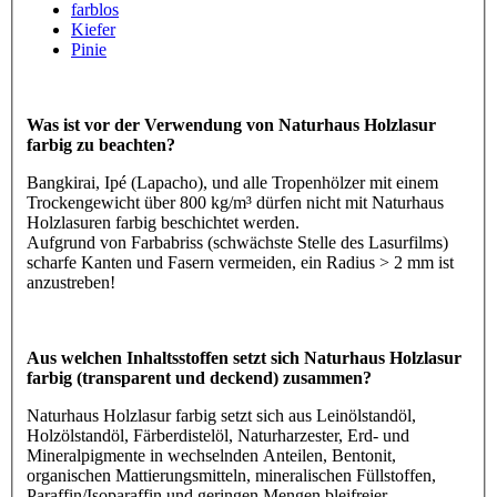
farblos
Kiefer
Pinie
Was ist vor der Verwendung von Naturhaus Holzlasur
farbig zu beachten?
Bangkirai, Ipé (Lapacho), und alle Tropenhölzer mit einem
Trockengewicht über 800 kg/m³ dürfen nicht mit Naturhaus
Holzlasuren farbig beschichtet werden.
Aufgrund von Farbabriss (schwächste Stelle des Lasurfilms)
scharfe Kanten und Fasern vermeiden, ein Radius > 2 mm ist
anzustreben!
Aus welchen Inhaltsstoffen setzt sich Naturhaus Holzlasur
farbig (transparent und deckend) zusammen?
Naturhaus Holzlasur farbig setzt sich aus Leinölstandöl,
Holzölstandöl, Färberdistelöl, Naturharzester, Erd- und
Mineralpigmente in wechselnden Anteilen, Bentonit,
organischen Mattierungsmitteln, mineralischen Füllstoffen,
Paraffin/Isoparaffin und geringen Mengen bleifreier