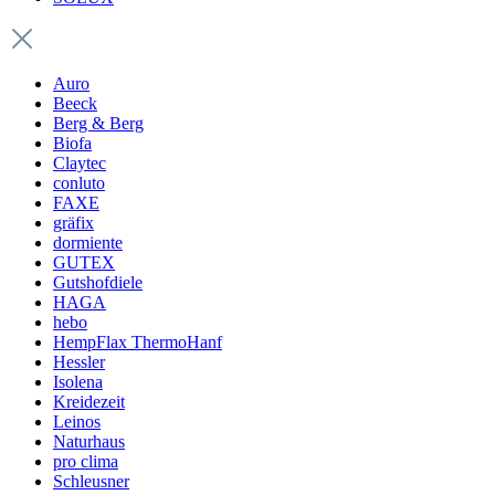
Auro
Beeck
Berg & Berg
Biofa
Claytec
conluto
FAXE
gräfix
dormiente
GUTEX
Gutshofdiele
HAGA
hebo
HempFlax ThermoHanf
Hessler
Isolena
Kreidezeit
Leinos
Naturhaus
pro clima
Schleusner