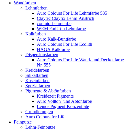
Wandfarben
Lehmfarben
Auro Colours For Life Lehmfarbe 535
Claytec Clayfix Lehm-Anstrich
conluto Lehmfarbe
WEM FarbTon Lehmfarbe
Kalkfarben
Auro Kalk-Buntfarbe
Auro Colours For Life Ecolith
HAGA Kalkfarbe
Dispersionsfarben
Auro Colours For Life Wand- und Deckenfarbe
Nr. 555
Kreidefarben
Silikatfarben
Kaseinfarben
Spezialfarben
Pigmente & Abtönfarben
Kreidezeit Pigmente
Auro Vollton- und Abtönfarbe
Leinos Pigment-Konzentrate
Grundierungen
Auro Colours for Life
Feinputze
Lehm-Feinputze