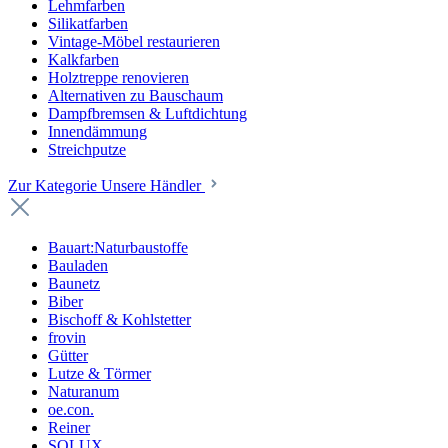
Lehmfarben
Silikatfarben
Vintage-Möbel restaurieren
Kalkfarben
Holztreppe renovieren
Alternativen zu Bauschaum
Dampfbremsen & Luftdichtung
Innendämmung
Streichputze
Zur Kategorie Unsere Händler
Bauart:Naturbaustoffe
Bauladen
Baunetz
Biber
Bischoff & Kohlstetter
frovin
Gütter
Lutze & Törmer
Naturanum
oe.con.
Reiner
SOLUX