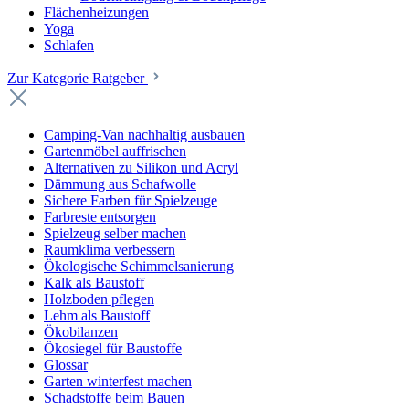
Flächenheizungen
Yoga
Schlafen
Zur Kategorie Ratgeber
Camping-Van nachhaltig ausbauen
Gartenmöbel auffrischen
Alternativen zu Silikon und Acryl
Dämmung aus Schafwolle
Sichere Farben für Spielzeuge
Farbreste entsorgen
Spielzeug selber machen
Raumklima verbessern
Ökologische Schimmelsanierung
Kalk als Baustoff
Holzboden pflegen
Lehm als Baustoff
Ökobilanzen
Ökosiegel für Baustoffe
Glossar
Garten winterfest machen
Schadstoffe beim Bauen