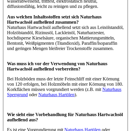
wasserabweisend, trittfest, elektrostatisch neutral,
diffusionsfähig, leicht zu reinigen und zu pflegen.
Aus welchen Inhaltsstoffen setzt sich Naturhaus
Hartwachsöl aufhellend zusammen?
Naturhaus Hartwachsöl aufhellend setzt sich aus Leinölstandöl,
Holzölstandöl, Rizinusöl, Lackleinöl, Naturharzester,
hochdisperse Kieselsäure, organischen Mattierungsmitteln,
Bentonit, Weißpigmenten (Titandioxid), Paraffin/Isoparaffin
und geringen Mengen bleifreier Trockenstoffe zusammen.
Was muss ich vor der Verwendung von Naturhaus
Hartwachsöl aufhellend vorbereiten?
Bei Holzböden muss der letzte Feinschliff mit einer Körnung
von 120 erfolgen, bei Holzmöbeln mit einer Körnung von 180.
Korkflächen müssen vorgrundiert werden (z.B. mit
Naturhaus
Sperrgrund
oder
Naturhaus Hartölen
).
Wie sieht eine Vorbehandlung für Naturhaus Hartwachsöl
aufhellend aus?
Es ist eine Vorgrundierung mit
Naturhaus Hartölen
oder