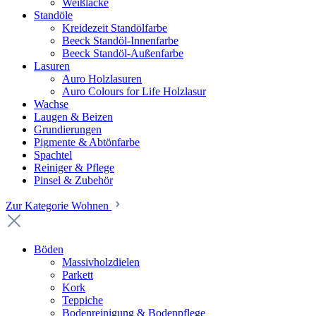
Weißlacke
Standöle
Kreidezeit Standölfarbe
Beeck Standöl-Innenfarbe
Beeck Standöl-Außenfarbe
Lasuren
Auro Holzlasuren
Auro Colours for Life Holzlasur
Wachse
Laugen & Beizen
Grundierungen
Pigmente & Abtönfarbe
Spachtel
Reiniger & Pflege
Pinsel & Zubehör
Zur Kategorie Wohnen
Böden
Massivholzdielen
Parkett
Kork
Teppiche
Bodenreinigung & Bodenpflege