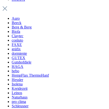
Auro
Beeck
Berg & Berg
Biofa
Claytec
conluto
FAXE
gräfix
dormiente
GUTEX
Gutshofdiele
HAGA
hebo
HempFlax ThermoHanf
Hessler
Isolena
Kreidezeit
Leinos
Naturhaus
pro clima
Schleusner