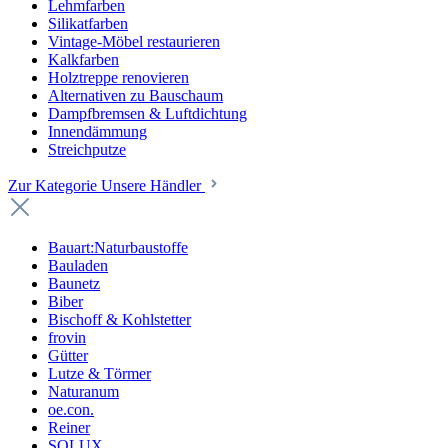
Lehmfarben
Silikatfarben
Vintage-Möbel restaurieren
Kalkfarben
Holztreppe renovieren
Alternativen zu Bauschaum
Dampfbremsen & Luftdichtung
Innendämmung
Streichputze
Zur Kategorie Unsere Händler
Bauart:Naturbaustoffe
Bauladen
Baunetz
Biber
Bischoff & Kohlstetter
frovin
Gütter
Lutze & Törmer
Naturanum
oe.con.
Reiner
SOLUX