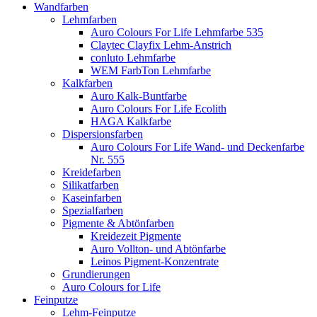
Wandfarben
Lehmfarben
Auro Colours For Life Lehmfarbe 535
Claytec Clayfix Lehm-Anstrich
conluto Lehmfarbe
WEM FarbTon Lehmfarbe
Kalkfarben
Auro Kalk-Buntfarbe
Auro Colours For Life Ecolith
HAGA Kalkfarbe
Dispersionsfarben
Auro Colours For Life Wand- und Deckenfarbe
Nr. 555
Kreidefarben
Silikatfarben
Kaseinfarben
Spezialfarben
Pigmente & Abtönfarben
Kreidezeit Pigmente
Auro Vollton- und Abtönfarbe
Leinos Pigment-Konzentrate
Grundierungen
Auro Colours for Life
Feinputze
Lehm-Feinputze