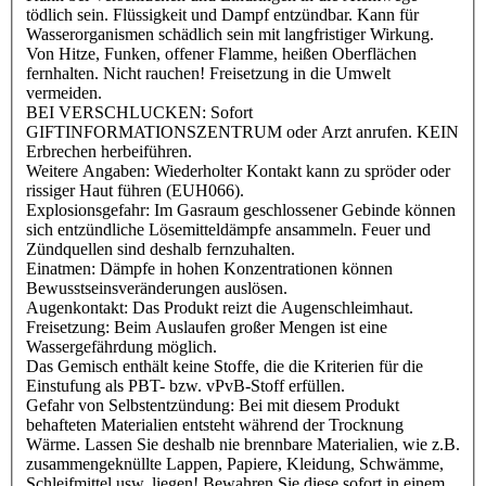
tödlich sein. Flüssigkeit und Dampf entzündbar. Kann für
Wasserorganismen schädlich sein mit langfristiger Wirkung.
Von Hitze, Funken, offener Flamme, heißen Oberflächen
fernhalten. Nicht rauchen! Freisetzung in die Umwelt
vermeiden.
BEI VERSCHLUCKEN: Sofort
GIFTINFORMATIONSZENTRUM oder Arzt anrufen. KEIN
Erbrechen herbeiführen.
Weitere Angaben: Wiederholter Kontakt kann zu spröder oder
rissiger Haut führen (EUH066).
Explosionsgefahr: Im Gasraum geschlossener Gebinde können
sich entzündliche Lösemitteldämpfe ansammeln. Feuer und
Zündquellen sind deshalb fernzuhalten.
Einatmen: Dämpfe in hohen Konzentrationen können
Bewusstseinsveränderungen auslösen.
Augenkontakt: Das Produkt reizt die Augenschleimhaut.
Freisetzung: Beim Auslaufen großer Mengen ist eine
Wassergefährdung möglich.
Das Gemisch enthält keine Stoffe, die die Kriterien für die
Einstufung als PBT- bzw. vPvB-Stoff erfüllen.
Gefahr von Selbstentzündung: Bei mit diesem Produkt
behafteten Materialien entsteht während der Trocknung
Wärme. Lassen Sie deshalb nie brennbare Materialien, wie z.B.
zusammengeknüllte Lappen, Papiere, Kleidung, Schwämme,
Schleifmittel usw. liegen! Bewahren Sie diese sofort in einem