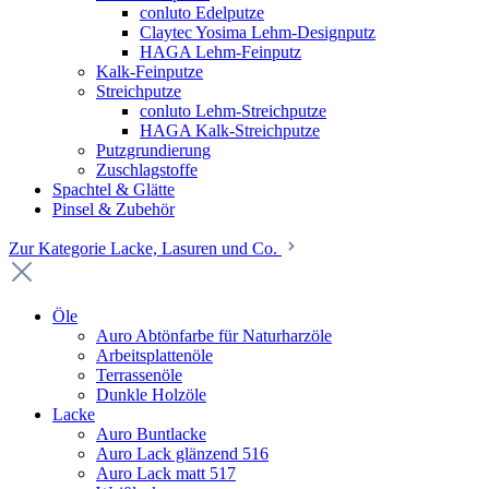
conluto Edelputze
Claytec Yosima Lehm-Designputz
HAGA Lehm-Feinputz
Kalk-Feinputze
Streichputze
conluto Lehm-Streichputze
HAGA Kalk-Streichputze
Putzgrundierung
Zuschlagstoffe
Spachtel & Glätte
Pinsel & Zubehör
Zur Kategorie Lacke, Lasuren und Co.
Öle
Auro Abtönfarbe für Naturharzöle
Arbeitsplattenöle
Terrassenöle
Dunkle Holzöle
Lacke
Auro Buntlacke
Auro Lack glänzend 516
Auro Lack matt 517