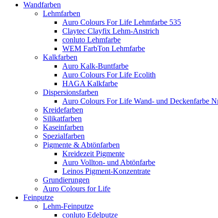
Wandfarben
Lehmfarben
Auro Colours For Life Lehmfarbe 535
Claytec Clayfix Lehm-Anstrich
conluto Lehmfarbe
WEM FarbTon Lehmfarbe
Kalkfarben
Auro Kalk-Buntfarbe
Auro Colours For Life Ecolith
HAGA Kalkfarbe
Dispersionsfarben
Auro Colours For Life Wand- und Deckenfarbe Nr
Kreidefarben
Silikatfarben
Kaseinfarben
Spezialfarben
Pigmente & Abtönfarben
Kreidezeit Pigmente
Auro Vollton- und Abtönfarbe
Leinos Pigment-Konzentrate
Grundierungen
Auro Colours for Life
Feinputze
Lehm-Feinputze
conluto Edelputze