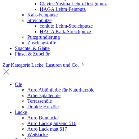
Claytec Yosima Lehm-Designputz
HAGA Lehm-Feinputz
Kalk-Feinputze
Streichputze
conluto Lehm-Streichputze
HAGA Kalk-Streichputze
Putzgrundierung
Zuschlagstoffe
Spachtel & Glätte
Pinsel & Zubehör
Zur Kategorie Lacke, Lasuren und Co.
Öle
Auro Abtönfarbe für Naturharzöle
Arbeitsplattenöle
Terrassenöle
Dunkle Holzöle
Lacke
Auro Buntlacke
Auro Lack glänzend 516
Auro Lack matt 517
Weißlacke