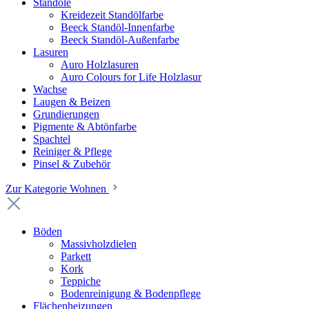
Standöle
Kreidezeit Standölfarbe
Beeck Standöl-Innenfarbe
Beeck Standöl-Außenfarbe
Lasuren
Auro Holzlasuren
Auro Colours for Life Holzlasur
Wachse
Laugen & Beizen
Grundierungen
Pigmente & Abtönfarbe
Spachtel
Reiniger & Pflege
Pinsel & Zubehör
Zur Kategorie Wohnen
Böden
Massivholzdielen
Parkett
Kork
Teppiche
Bodenreinigung & Bodenpflege
Flächenheizungen