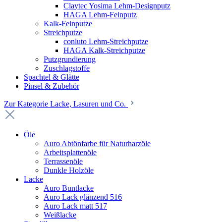
Claytec Yosima Lehm-Designputz
HAGA Lehm-Feinputz
Kalk-Feinputze
Streichputze
conluto Lehm-Streichputze
HAGA Kalk-Streichputze
Putzgrundierung
Zuschlagstoffe
Spachtel & Glätte
Pinsel & Zubehör
Zur Kategorie Lacke, Lasuren und Co.
Öle
Auro Abtönfarbe für Naturharzöle
Arbeitsplattenöle
Terrassenöle
Dunkle Holzöle
Lacke
Auro Buntlacke
Auro Lack glänzend 516
Auro Lack matt 517
Weißlacke