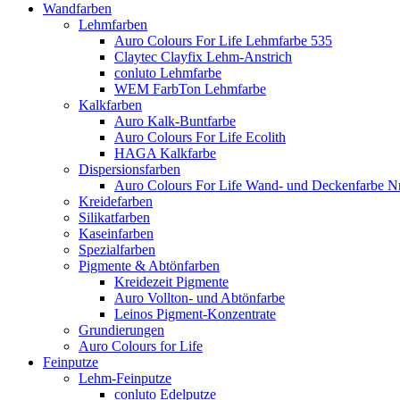
Wandfarben
Lehmfarben
Auro Colours For Life Lehmfarbe 535
Claytec Clayfix Lehm-Anstrich
conluto Lehmfarbe
WEM FarbTon Lehmfarbe
Kalkfarben
Auro Kalk-Buntfarbe
Auro Colours For Life Ecolith
HAGA Kalkfarbe
Dispersionsfarben
Auro Colours For Life Wand- und Deckenfarbe Nr
Kreidefarben
Silikatfarben
Kaseinfarben
Spezialfarben
Pigmente & Abtönfarben
Kreidezeit Pigmente
Auro Vollton- und Abtönfarbe
Leinos Pigment-Konzentrate
Grundierungen
Auro Colours for Life
Feinputze
Lehm-Feinputze
conluto Edelputze