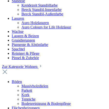
Standöle
Kreidezeit Standölfarbe
Beeck Standöl-Innenfarbe
Beeck Standöl-Außenfarbe
Lasuren
Auro Holzlasuren
Auro Colours for Life Holzlasur
Wachse
Laugen & Beizen
Grundierungen
Pigmente & Abtönfarbe
Spachtel
Reiniger & Pflege
Pinsel & Zubehör
Zur Kategorie Wohnen
Böden
Massivholzdielen
Parkett
Kork
Teppiche
Bodenreinigung & Bodenpflege
Flächenheizungen