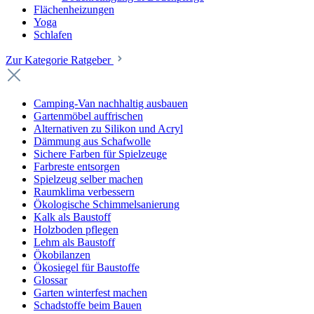
Flächenheizungen
Yoga
Schlafen
Zur Kategorie Ratgeber
Camping-Van nachhaltig ausbauen
Gartenmöbel auffrischen
Alternativen zu Silikon und Acryl
Dämmung aus Schafwolle
Sichere Farben für Spielzeuge
Farbreste entsorgen
Spielzeug selber machen
Raumklima verbessern
Ökologische Schimmelsanierung
Kalk als Baustoff
Holzboden pflegen
Lehm als Baustoff
Ökobilanzen
Ökosiegel für Baustoffe
Glossar
Garten winterfest machen
Schadstoffe beim Bauen