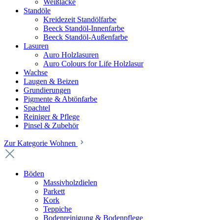
Weißlacke
Standöle
Kreidezeit Standölfarbe
Beeck Standöl-Innenfarbe
Beeck Standöl-Außenfarbe
Lasuren
Auro Holzlasuren
Auro Colours for Life Holzlasur
Wachse
Laugen & Beizen
Grundierungen
Pigmente & Abtönfarbe
Spachtel
Reiniger & Pflege
Pinsel & Zubehör
Zur Kategorie Wohnen
Böden
Massivholzdielen
Parkett
Kork
Teppiche
Bodenreinigung & Bodenpflege