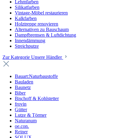
Lehmfarben
Silikatfarben
Vintage-Möbel restaurieren
Kalkfarben
Holztreppe renovieren
Alternativen zu Bauschaum
Dampfbremsen & Luftdichtung
Innendämmung
Streichputze
Zur Kategorie Unsere Händler
Bauart:Naturbaustoffe
Bauladen
Baunetz
Biber
Bischoff & Kohlstetter
frovin
Gütter
Lutze & Törmer
Naturanum
oe.con.
Reiner
SOLUX