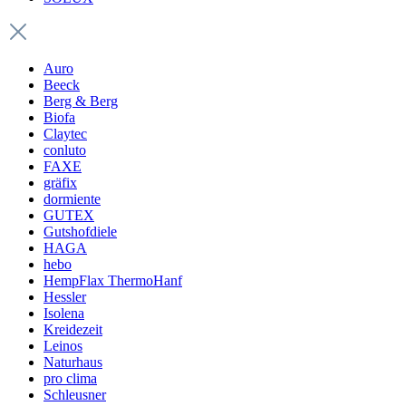
Auro
Beeck
Berg & Berg
Biofa
Claytec
conluto
FAXE
gräfix
dormiente
GUTEX
Gutshofdiele
HAGA
hebo
HempFlax ThermoHanf
Hessler
Isolena
Kreidezeit
Leinos
Naturhaus
pro clima
Schleusner