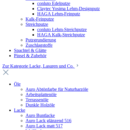
conluto Edelputze
Claytec Yosima Lehm-Designputz
HAGA Lehm-Feinputz
Kalk-Feinputze
Streichputze
conluto Lehm-Streichputze
HAGA Kalk-Streichputze
Putzgrundierung
Zuschlagstoffe
Spachtel & Glätte
Pinsel & Zubehör
Zur Kategorie Lacke, Lasuren und Co.
Öle
Auro Abtönfarbe für Naturharzöle
Arbeitsplattenöle
Terrassenöle
Dunkle Holzöle
Lacke
Auro Buntlacke
Auro Lack glänzend 516
Auro Lack matt 517