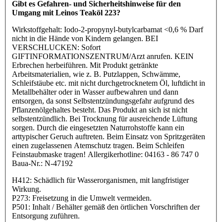
Gibt es Gefahren- und Sicherheitshinweise für den
Umgang mit Leinos Teaköl 223?
Wirkstoffgehalt: Iodo-2-propynyl-butylcarbamat <0,6 % Darf
nicht in die Hände von Kindern gelangen. BEI
VERSCHLUCKEN: Sofort
GIFTINFORMATIONSZENTRUM/Arzt anrufen. KEIN
Erbrechen herbeiführen. Mit Produkt getränkte
Arbeitsmaterialien, wie z. B. Putzlappen, Schwämme,
Schleifstäube etc. mit nicht durchgetrocknetem Öl, luftdicht in
Metallbehälter oder in Wasser aufbewahren und dann
entsorgen, da sonst Selbstentzündungsgefahr aufgrund des
Pflanzenölgehaltes besteht. Das Produkt an sich ist nicht
selbstentzündlich. Bei Trocknung für ausreichende Lüftung
sorgen. Durch die eingesetzten Naturrohstoffe kann ein
arttypischer Geruch auftreten. Beim Einsatz von Spritzgeräten
einen zugelassenen Atemschutz tragen. Beim Schleifen
Feinstaubmaske tragen! Allergikerhotline: 04163 - 86 747 0
Baua-Nr.: N-47192
H412: Schädlich für Wasserorganismen, mit langfristiger
Wirkung.
P273: Freisetzung in die Umwelt vermeiden.
P501: Inhalt / Behälter gemäß den örtlichen Vorschriften der
Entsorgung zuführen.