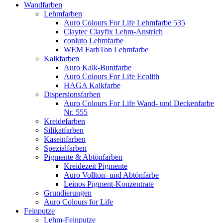
Wandfarben
Lehmfarben
Auro Colours For Life Lehmfarbe 535
Claytec Clayfix Lehm-Anstrich
conluto Lehmfarbe
WEM FarbTon Lehmfarbe
Kalkfarben
Auro Kalk-Buntfarbe
Auro Colours For Life Ecolith
HAGA Kalkfarbe
Dispersionsfarben
Auro Colours For Life Wand- und Deckenfarbe
Nr. 555
Kreidefarben
Silikatfarben
Kaseinfarben
Spezialfarben
Pigmente & Abtönfarben
Kreidezeit Pigmente
Auro Vollton- und Abtönfarbe
Leinos Pigment-Konzentrate
Grundierungen
Auro Colours for Life
Feinputze
Lehm-Feinputze