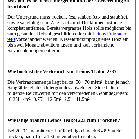
Was gibt es bei dem Untergrund und der Vorbereitung zu
beachten?
Der Untergrund muss trocken, fest, sauber, fett- und staubfrei,
sowie saugfähig sein. Alte Lack- und Deckfarbenanstriche
komplett entfernen. Bereits vergrautes Holz sollte möglichst bis
zum gesunden Holz abgeschliffen oder mit
Leinos Entgrauer
940
vorbehandelt werden. Kesseldruckimprägniertes Holz ein
bis zwei Monate abwittern lassen und ggf. vorhandene
Salzausblühungen entfernen.
Wie hoch ist der Verbrauch von Leinos Teaköl 223?
Die Verbrauchsmenge liegt bei ca. 50 - 70 ml/m², kann je nach
Saugfähigkeit des Untergrundes abweichen. Sie erhalten
folgende Reichweiten mit den verschiedenen Gebindegrößen:
⋅0,25l - 4m² ⋅0,75l - 12,5m² ⋅2,5l - 41,5m²
Wie lange braucht Leinos Teaköl 223 zum Trocknen?
Bei 20 °C und mittlerer Luftfeuchtigkeit nach 6 - 8 Stunden
trocken, nach 16 - 24 Stunden überstreichbar.