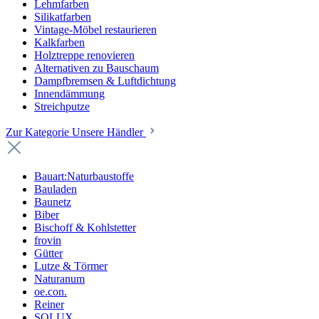
Lehmfarben
Silikatfarben
Vintage-Möbel restaurieren
Kalkfarben
Holztreppe renovieren
Alternativen zu Bauschaum
Dampfbremsen & Luftdichtung
Innendämmung
Streichputze
Zur Kategorie Unsere Händler
Bauart:Naturbaustoffe
Bauladen
Baunetz
Biber
Bischoff & Kohlstetter
frovin
Gütter
Lutze & Törmer
Naturanum
oe.con.
Reiner
SOLUX