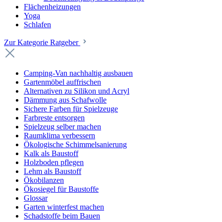
Flächenheizungen
Yoga
Schlafen
Zur Kategorie Ratgeber
Camping-Van nachhaltig ausbauen
Gartenmöbel auffrischen
Alternativen zu Silikon und Acryl
Dämmung aus Schafwolle
Sichere Farben für Spielzeuge
Farbreste entsorgen
Spielzeug selber machen
Raumklima verbessern
Ökologische Schimmelsanierung
Kalk als Baustoff
Holzboden pflegen
Lehm als Baustoff
Ökobilanzen
Ökosiegel für Baustoffe
Glossar
Garten winterfest machen
Schadstoffe beim Bauen