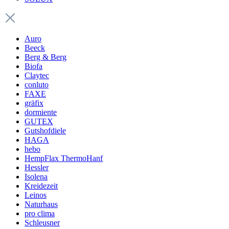
Auro
Beeck
Berg & Berg
Biofa
Claytec
conluto
FAXE
gräfix
dormiente
GUTEX
Gutshofdiele
HAGA
hebo
HempFlax ThermoHanf
Hessler
Isolena
Kreidezeit
Leinos
Naturhaus
pro clima
Schleusner