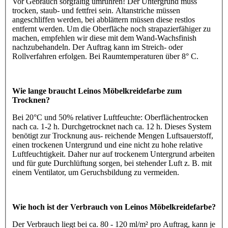
Vor Gebrauch sorgfältig umrühren! Der Untergrund muss
trocken, staub- und fettfrei sein. Altanstriche müssen
angeschliffen werden, bei abblättern müssen diese restlos
entfernt werden. Um die Oberfläche noch strapazierfähiger zu
machen, empfehlen wir diese mit dem Wand-Wachsfinish
nachzubehandeln. Der Auftrag kann im Streich- oder
Rollverfahren erfolgen. Bei Raumtemperaturen über 8° C.
Wie lange braucht Leinos Möbelkreidefarbe zum
Trocknen?
Bei 20°C und 50% relativer Luftfeuchte: Oberflächentrocken
nach ca. 1-2 h. Durchgetrocknet nach ca. 12 h. Dieses System
benötigt zur Trocknung aus- reichende Mengen Luftsauerstoff,
einen trockenen Untergrund und eine nicht zu hohe relative
Luftfeuchtigkeit. Daher nur auf trockenem Untergrund arbeiten
und für gute Durchlüftung sorgen, bei stehender Luft z. B. mit
einem Ventilator, um Geruchsbildung zu vermeiden.
Wie hoch ist der Verbrauch von Leinos Möbelkreidefarbe?
Der Verbrauch liegt bei ca. 80 - 120 ml/m² pro Auftrag, kann je