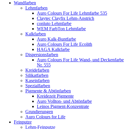
Wandfarben
Lehmfarben
Auro Colours For Life Lehmfarbe 535
Claytec Clayfix Lehm-Anstrich
conluto Lehmfarbe
WEM FarbTon Lehmfarbe
Kalkfarben
Auro Kalk-Buntfarbe
Auro Colours For Life Ecolith
HAGA Kalkfarbe
Dispersionsfarben
Auro Colours For Life Wand- und Deckenfarbe
Nr. 555
Kreidefarben
Silikatfarben
Kaseinfarben
Spezialfarben
Pigmente & Abtönfarben
Kreidezeit Pigmente
Auro Vollton- und Abtönfarbe
Leinos Pigment-Konzentrate
Grundierungen
Auro Colours for Life
Feinputze
Lehm-Feinputze