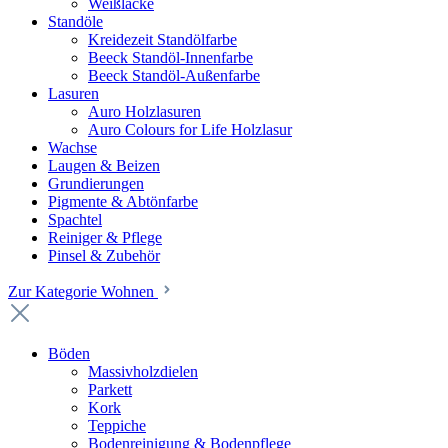
Weißlacke
Standöle
Kreidezeit Standölfarbe
Beeck Standöl-Innenfarbe
Beeck Standöl-Außenfarbe
Lasuren
Auro Holzlasuren
Auro Colours for Life Holzlasur
Wachse
Laugen & Beizen
Grundierungen
Pigmente & Abtönfarbe
Spachtel
Reiniger & Pflege
Pinsel & Zubehör
Zur Kategorie Wohnen
Böden
Massivholzdielen
Parkett
Kork
Teppiche
Bodenreinigung & Bodenpflege