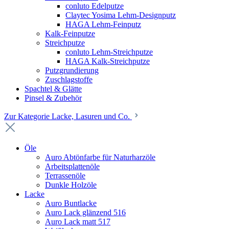
conluto Edelputze
Claytec Yosima Lehm-Designputz
HAGA Lehm-Feinputz
Kalk-Feinputze
Streichputze
conluto Lehm-Streichputze
HAGA Kalk-Streichputze
Putzgrundierung
Zuschlagstoffe
Spachtel & Glätte
Pinsel & Zubehör
Zur Kategorie Lacke, Lasuren und Co.
Öle
Auro Abtönfarbe für Naturharzöle
Arbeitsplattenöle
Terrassenöle
Dunkle Holzöle
Lacke
Auro Buntlacke
Auro Lack glänzend 516
Auro Lack matt 517