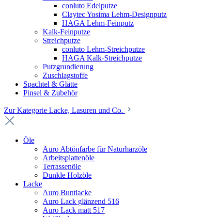
conluto Edelputze
Claytec Yosima Lehm-Designputz
HAGA Lehm-Feinputz
Kalk-Feinputze
Streichputze
conluto Lehm-Streichputze
HAGA Kalk-Streichputze
Putzgrundierung
Zuschlagstoffe
Spachtel & Glätte
Pinsel & Zubehör
Zur Kategorie Lacke, Lasuren und Co.
Öle
Auro Abtönfarbe für Naturharzöle
Arbeitsplattenöle
Terrassenöle
Dunkle Holzöle
Lacke
Auro Buntlacke
Auro Lack glänzend 516
Auro Lack matt 517