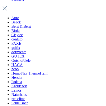
Auro
Beeck
Berg & Berg
Biofa
Claytec
conluto
FAXE
gräfix
dormiente
GUTEX
Gutshofdiele
HAGA
hebo
HempFlax ThermoHanf
Hessler
Isolena
Kreidezeit
Leinos
Naturhaus
pro clima
Schleusner