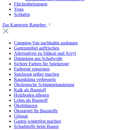
Flächenheizungen
Yoga
Schlafen
Zur Kategorie Ratgeber
Camping-Van nachhaltig ausbauen
Gartenmöbel auffrischen
Alternativen zu Silikon und Acryl
Dämmung aus Schafwolle
Sichere Farben für Spielzeuge
Farbreste entsorgen
Spielzeug selber machen
Raumklima verbessern
Ökologische Schimmelsanierung
Kalk als Baustoff
Holzboden pflegen
Lehm als Baustoff
Ökobilanzen
Ökosiegel für Baustoffe
Glossar
Garten winterfest machen
Schadstoffe beim Bauen