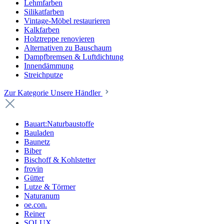
Lehmfarben
Silikatfarben
Vintage-Möbel restaurieren
Kalkfarben
Holztreppe renovieren
Alternativen zu Bauschaum
Dampfbremsen & Luftdichtung
Innendämmung
Streichputze
Zur Kategorie Unsere Händler
Bauart:Naturbaustoffe
Bauladen
Baunetz
Biber
Bischoff & Kohlstetter
frovin
Gütter
Lutze & Törmer
Naturanum
oe.con.
Reiner
SOLUX