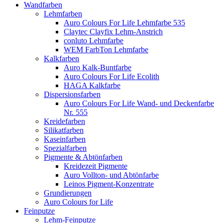
Wandfarben
Lehmfarben
Auro Colours For Life Lehmfarbe 535
Claytec Clayfix Lehm-Anstrich
conluto Lehmfarbe
WEM FarbTon Lehmfarbe
Kalkfarben
Auro Kalk-Buntfarbe
Auro Colours For Life Ecolith
HAGA Kalkfarbe
Dispersionsfarben
Auro Colours For Life Wand- und Deckenfarbe
Nr. 555
Kreidefarben
Silikatfarben
Kaseinfarben
Spezialfarben
Pigmente & Abtönfarben
Kreidezeit Pigmente
Auro Vollton- und Abtönfarbe
Leinos Pigment-Konzentrate
Grundierungen
Auro Colours for Life
Feinputze
Lehm-Feinputze