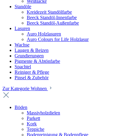
Weißlacke
Standöle
Kreidezeit Standölfarbe
Beeck Standöl-Innenfarbe
Beeck Standöl-Außenfarbe
Lasuren
Auro Holzlasuren
Auro Colours for Life Holzlasur
Wachse
Laugen & Beizen
Grundierungen
Pigmente & Abtönfarbe
Spachtel
Reiniger & Pflege
Pinsel & Zubehör
Zur Kategorie Wohnen
Böden
Massivholzdielen
Parkett
Kork
Teppiche
Bodenreinigung & Bodenpflege