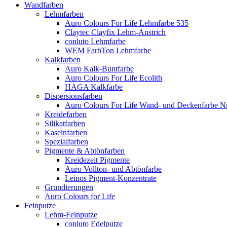
Wandfarben
Lehmfarben
Auro Colours For Life Lehmfarbe 535
Claytec Clayfix Lehm-Anstrich
conluto Lehmfarbe
WEM FarbTon Lehmfarbe
Kalkfarben
Auro Kalk-Buntfarbe
Auro Colours For Life Ecolith
HAGA Kalkfarbe
Dispersionsfarben
Auro Colours For Life Wand- und Deckenfarbe Nr
Kreidefarben
Silikatfarben
Kaseinfarben
Spezialfarben
Pigmente & Abtönfarben
Kreidezeit Pigmente
Auro Vollton- und Abtönfarbe
Leinos Pigment-Konzentrate
Grundierungen
Auro Colours for Life
Feinputze
Lehm-Feinputze
conluto Edelputze