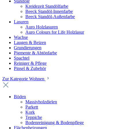
Standöle
Kreidezeit Standölfarbe
Beeck Standöl-Innenfarbe
Beeck Standöl-Außenfarbe
Lasuren
Auro Holzlasuren
Auro Colours for Life Holzlasur
Wachse
Laugen & Beizen
Grundierungen
Pigmente & Abtönfarbe
Spachtel
Reiniger & Pflege
Pinsel & Zubehör
Zur Kategorie Wohnen
Böden
Massivholzdielen
Parkett
Kork
Teppiche
Bodenreinigung & Bodenpflege
Flächenheizungen