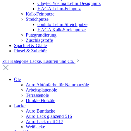
Claytec Yosima Lehm-Designputz
HAGA Lehm-Feinputz
Kalk-Feinputze
Streichputze
conluto Lehm-Streichputze
HAGA Kalk-Streichputze
Putzgrundierung
Zuschlagstoffe
Spachtel & Glätte
Pinsel & Zubehör
Zur Kategorie Lacke, Lasuren und Co.
Öle
Auro Abtönfarbe für Naturharzöle
Arbeitsplattenöle
Terrassenöle
Dunkle Holzöle
Lacke
Auro Buntlacke
Auro Lack glänzend 516
Auro Lack matt 517
Weißlacke