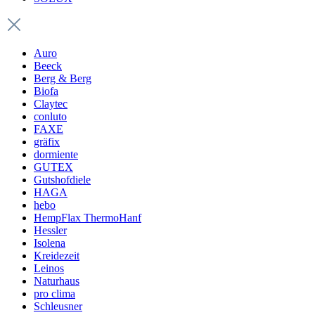
Auro
Beeck
Berg & Berg
Biofa
Claytec
conluto
FAXE
gräfix
dormiente
GUTEX
Gutshofdiele
HAGA
hebo
HempFlax ThermoHanf
Hessler
Isolena
Kreidezeit
Leinos
Naturhaus
pro clima
Schleusner