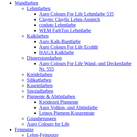
Wandfarben
Lehmfarben
Auro Colours For Life Lehmfarbe 535
Claytec Clayfix Lehm-Anstrich
conluto Lehmfarbe
WEM FarbTon Lehmfarbe
Kalkfarben
Auro Kalk-Buntfarbe
Auro Colours For Life Ecolith
HAGA Kalkfarbe
Dispersionsfarben
Auro Colours For Life Wand- und Deckenfarbe
Nr. 555
Kreidefarben
Silikatfarben
Kaseinfarben
Spezialfarben
Pigmente & Abtönfarben
Kreidezeit Pigmente
Auro Vollton- und Abtönfarbe
Leinos Pigment-Konzentrate
Grundierungen
Auro Colours for Life
Feinputze
Lehm-Feinputze