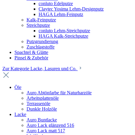
conluto Edelputze
Claytec Yosima Lehm-Designputz
HAGA Lehm-Feinputz
Kalk-Feinputze
Streichputze
conluto Lehm-Streichputze
HAGA Kalk-Streichputze
Putzgrundierung
Zuschlagstoffe
Spachtel & Glätte
Pinsel & Zubehör
Zur Kategorie Lacke, Lasuren und Co.
Öle
Auro Abtönfarbe für Naturharzöle
Arbeitsplattenöle
Terrassenöle
Dunkle Holzöle
Lacke
Auro Buntlacke
Auro Lack glänzend 516
Auro Lack matt 517