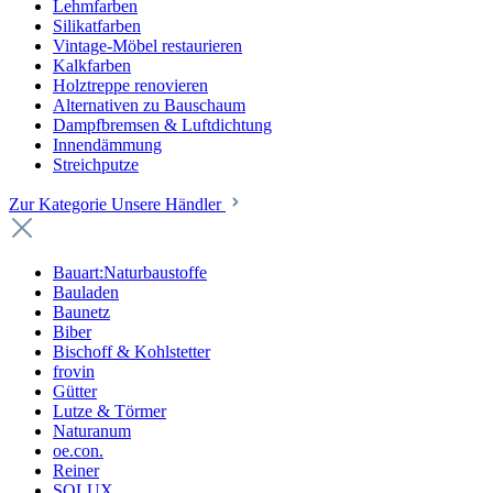
Lehmfarben
Silikatfarben
Vintage-Möbel restaurieren
Kalkfarben
Holztreppe renovieren
Alternativen zu Bauschaum
Dampfbremsen & Luftdichtung
Innendämmung
Streichputze
Zur Kategorie Unsere Händler
Bauart:Naturbaustoffe
Bauladen
Baunetz
Biber
Bischoff & Kohlstetter
frovin
Gütter
Lutze & Törmer
Naturanum
oe.con.
Reiner
SOLUX