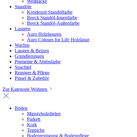
Weißlacke
Standöle
Kreidezeit Standölfarbe
Beeck Standöl-Innenfarbe
Beeck Standöl-Außenfarbe
Lasuren
Auro Holzlasuren
Auro Colours for Life Holzlasur
Wachse
Laugen & Beizen
Grundierungen
Pigmente & Abtönfarbe
Spachtel
Reiniger & Pflege
Pinsel & Zubehör
Zur Kategorie Wohnen
Böden
Massivholzdielen
Parkett
Kork
Teppiche
Bodenreinigung & Bodenpflege