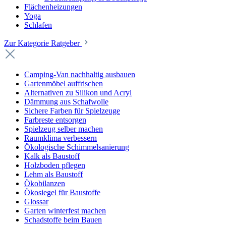
Flächenheizungen
Yoga
Schlafen
Zur Kategorie Ratgeber
Camping-Van nachhaltig ausbauen
Gartenmöbel auffrischen
Alternativen zu Silikon und Acryl
Dämmung aus Schafwolle
Sichere Farben für Spielzeuge
Farbreste entsorgen
Spielzeug selber machen
Raumklima verbessern
Ökologische Schimmelsanierung
Kalk als Baustoff
Holzboden pflegen
Lehm als Baustoff
Ökobilanzen
Ökosiegel für Baustoffe
Glossar
Garten winterfest machen
Schadstoffe beim Bauen