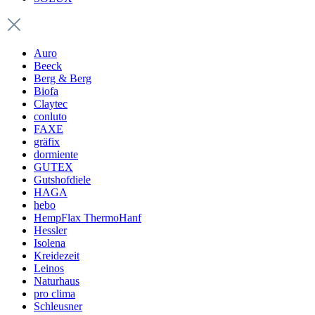
Auro
Beeck
Berg & Berg
Biofa
Claytec
conluto
FAXE
gräfix
dormiente
GUTEX
Gutshofdiele
HAGA
hebo
HempFlax ThermoHanf
Hessler
Isolena
Kreidezeit
Leinos
Naturhaus
pro clima
Schleusner