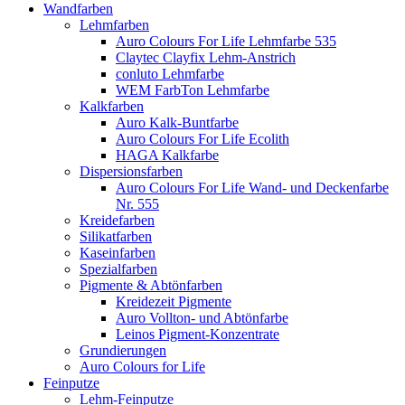
Wandfarben
Lehmfarben
Auro Colours For Life Lehmfarbe 535
Claytec Clayfix Lehm-Anstrich
conluto Lehmfarbe
WEM FarbTon Lehmfarbe
Kalkfarben
Auro Kalk-Buntfarbe
Auro Colours For Life Ecolith
HAGA Kalkfarbe
Dispersionsfarben
Auro Colours For Life Wand- und Deckenfarbe
Nr. 555
Kreidefarben
Silikatfarben
Kaseinfarben
Spezialfarben
Pigmente & Abtönfarben
Kreidezeit Pigmente
Auro Vollton- und Abtönfarbe
Leinos Pigment-Konzentrate
Grundierungen
Auro Colours for Life
Feinputze
Lehm-Feinputze