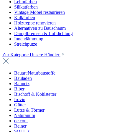
Lehmfarben
Silikatfarben
Vintage-Möbel restaurieren
Kalkfarben
Holztreppe renovieren
Alternativen zu Bauschaum
Dampfbremsen & Luftdichtung
Innendämmung
Streichputze
Zur Kategorie Unsere Händler
Bauart:Naturbaustoffe
Bauladen
Baunetz
Biber
Bischoff & Kohlstetter
frovin
Gütter
Lutze & Törmer
Naturanum
oe.con.
Reiner
SOLUX