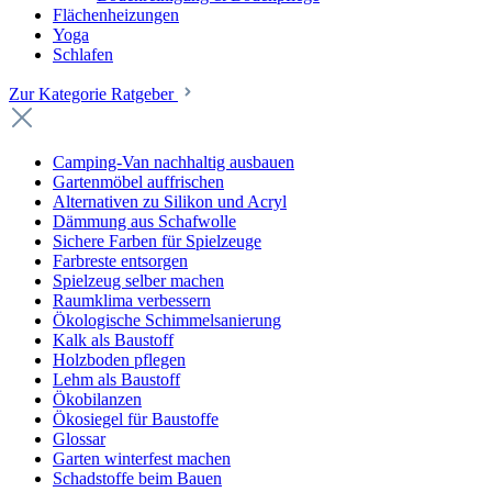
Flächenheizungen
Yoga
Schlafen
Zur Kategorie Ratgeber
Camping-Van nachhaltig ausbauen
Gartenmöbel auffrischen
Alternativen zu Silikon und Acryl
Dämmung aus Schafwolle
Sichere Farben für Spielzeuge
Farbreste entsorgen
Spielzeug selber machen
Raumklima verbessern
Ökologische Schimmelsanierung
Kalk als Baustoff
Holzboden pflegen
Lehm als Baustoff
Ökobilanzen
Ökosiegel für Baustoffe
Glossar
Garten winterfest machen
Schadstoffe beim Bauen