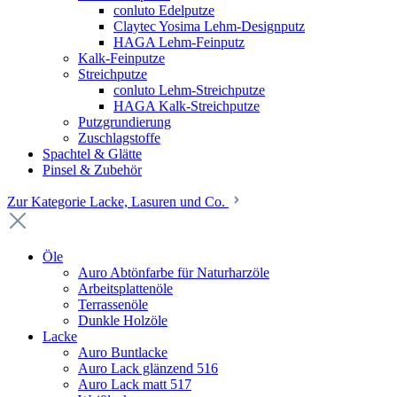
conluto Edelputze
Claytec Yosima Lehm-Designputz
HAGA Lehm-Feinputz
Kalk-Feinputze
Streichputze
conluto Lehm-Streichputze
HAGA Kalk-Streichputze
Putzgrundierung
Zuschlagstoffe
Spachtel & Glätte
Pinsel & Zubehör
Zur Kategorie Lacke, Lasuren und Co.
Öle
Auro Abtönfarbe für Naturharzöle
Arbeitsplattenöle
Terrassenöle
Dunkle Holzöle
Lacke
Auro Buntlacke
Auro Lack glänzend 516
Auro Lack matt 517