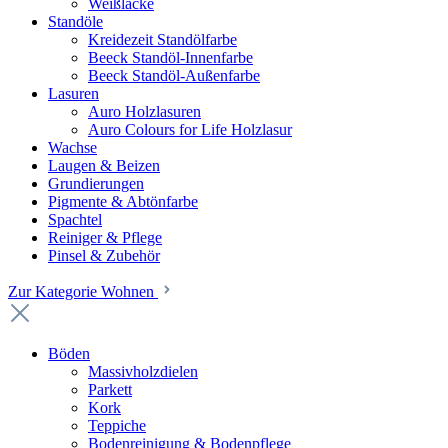
Weißlacke
Standöle
Kreidezeit Standölfarbe
Beeck Standöl-Innenfarbe
Beeck Standöl-Außenfarbe
Lasuren
Auro Holzlasuren
Auro Colours for Life Holzlasur
Wachse
Laugen & Beizen
Grundierungen
Pigmente & Abtönfarbe
Spachtel
Reiniger & Pflege
Pinsel & Zubehör
Zur Kategorie Wohnen
Böden
Massivholzdielen
Parkett
Kork
Teppiche
Bodenreinigung & Bodenpflege