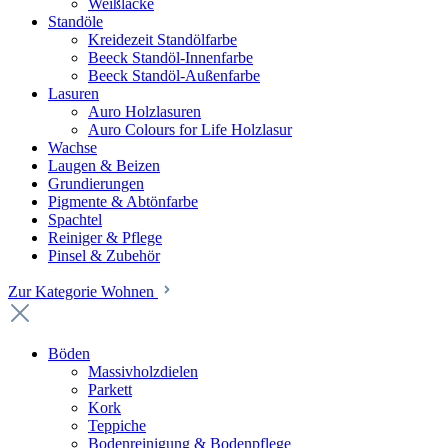
Weißlacke
Standöle
Kreidezeit Standölfarbe
Beeck Standöl-Innenfarbe
Beeck Standöl-Außenfarbe
Lasuren
Auro Holzlasuren
Auro Colours for Life Holzlasur
Wachse
Laugen & Beizen
Grundierungen
Pigmente & Abtönfarbe
Spachtel
Reiniger & Pflege
Pinsel & Zubehör
Zur Kategorie Wohnen
Böden
Massivholzdielen
Parkett
Kork
Teppiche
Bodenreinigung & Bodenpflege