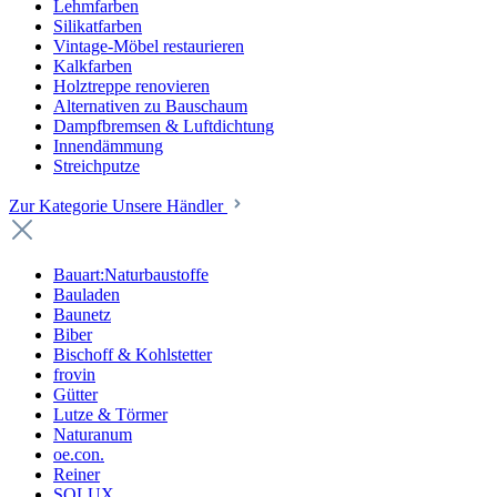
Lehmfarben
Silikatfarben
Vintage-Möbel restaurieren
Kalkfarben
Holztreppe renovieren
Alternativen zu Bauschaum
Dampfbremsen & Luftdichtung
Innendämmung
Streichputze
Zur Kategorie Unsere Händler
Bauart:Naturbaustoffe
Bauladen
Baunetz
Biber
Bischoff & Kohlstetter
frovin
Gütter
Lutze & Törmer
Naturanum
oe.con.
Reiner
SOLUX