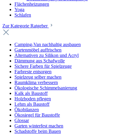
Flächenheizungen
Yoga
Schlafen
Zur Kategorie Ratgeber
Camping-Van nachhaltig ausbauen
Gartenmöbel auffrischen
Alternativen zu Silikon und Acryl
Dämmung aus Schafwolle
Sichere Farben für Spielzeuge
Farbreste entsorgen
Spielzeug selber machen
Raumklima verbessern
Ökologische Schimmelsanierung
Kalk als Baustoff
Holzboden pflegen
Lehm als Baustoff
Ökobilanzen
Ökosiegel für Baustoffe
Glossar
Garten winterfest machen
Schadstoffe beim Bauen