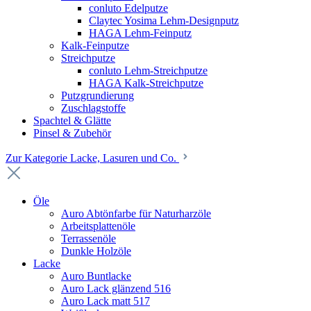
conluto Edelputze
Claytec Yosima Lehm-Designputz
HAGA Lehm-Feinputz
Kalk-Feinputze
Streichputze
conluto Lehm-Streichputze
HAGA Kalk-Streichputze
Putzgrundierung
Zuschlagstoffe
Spachtel & Glätte
Pinsel & Zubehör
Zur Kategorie Lacke, Lasuren und Co.
Öle
Auro Abtönfarbe für Naturharzöle
Arbeitsplattenöle
Terrassenöle
Dunkle Holzöle
Lacke
Auro Buntlacke
Auro Lack glänzend 516
Auro Lack matt 517