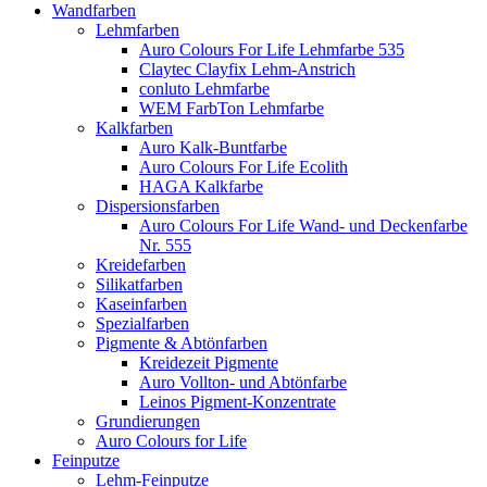
Wandfarben
Lehmfarben
Auro Colours For Life Lehmfarbe 535
Claytec Clayfix Lehm-Anstrich
conluto Lehmfarbe
WEM FarbTon Lehmfarbe
Kalkfarben
Auro Kalk-Buntfarbe
Auro Colours For Life Ecolith
HAGA Kalkfarbe
Dispersionsfarben
Auro Colours For Life Wand- und Deckenfarbe
Nr. 555
Kreidefarben
Silikatfarben
Kaseinfarben
Spezialfarben
Pigmente & Abtönfarben
Kreidezeit Pigmente
Auro Vollton- und Abtönfarbe
Leinos Pigment-Konzentrate
Grundierungen
Auro Colours for Life
Feinputze
Lehm-Feinputze