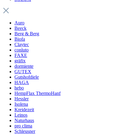
Auro
Beeck
Berg & Berg
Biofa
Claytec
conluto
FAXE
gräfix
dormiente
GUTEX
Gutshofdiele
HAGA
hebo
HempFlax ThermoHanf
Hessler
Isolena
Kreidezeit
Leinos
Naturhaus
pro clima
Schleusner