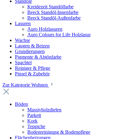
Standöle
Kreidezeit Standölfarbe
Beeck Standöl-Innenfarbe
Beeck Standöl-Außenfarbe
Lasuren
Auro Holzlasuren
Auro Colours for Life Holzlasur
Wachse
Laugen & Beizen
Grundierungen
Pigmente & Abtönfarbe
Spachtel
Reiniger & Pflege
Pinsel & Zubehör
Zur Kategorie Wohnen
Böden
Massivholzdielen
Parkett
Kork
Teppiche
Bodenreinigung & Bodenpflege
Flächenheizungen