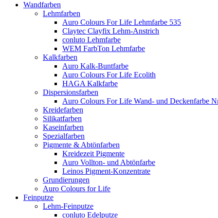
Wandfarben
Lehmfarben
Auro Colours For Life Lehmfarbe 535
Claytec Clayfix Lehm-Anstrich
conluto Lehmfarbe
WEM FarbTon Lehmfarbe
Kalkfarben
Auro Kalk-Buntfarbe
Auro Colours For Life Ecolith
HAGA Kalkfarbe
Dispersionsfarben
Auro Colours For Life Wand- und Deckenfarbe Nr
Kreidefarben
Silikatfarben
Kaseinfarben
Spezialfarben
Pigmente & Abtönfarben
Kreidezeit Pigmente
Auro Vollton- und Abtönfarbe
Leinos Pigment-Konzentrate
Grundierungen
Auro Colours for Life
Feinputze
Lehm-Feinputze
conluto Edelputze