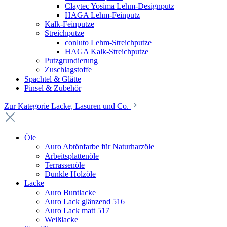
Claytec Yosima Lehm-Designputz
HAGA Lehm-Feinputz
Kalk-Feinputze
Streichputze
conluto Lehm-Streichputze
HAGA Kalk-Streichputze
Putzgrundierung
Zuschlagstoffe
Spachtel & Glätte
Pinsel & Zubehör
Zur Kategorie Lacke, Lasuren und Co.
Öle
Auro Abtönfarbe für Naturharzöle
Arbeitsplattenöle
Terrassenöle
Dunkle Holzöle
Lacke
Auro Buntlacke
Auro Lack glänzend 516
Auro Lack matt 517
Weißlacke