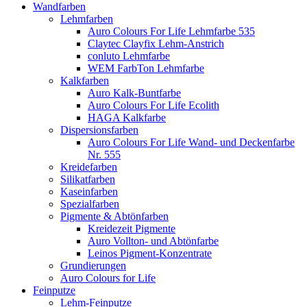
Wandfarben
Lehmfarben
Auro Colours For Life Lehmfarbe 535
Claytec Clayfix Lehm-Anstrich
conluto Lehmfarbe
WEM FarbTon Lehmfarbe
Kalkfarben
Auro Kalk-Buntfarbe
Auro Colours For Life Ecolith
HAGA Kalkfarbe
Dispersionsfarben
Auro Colours For Life Wand- und Deckenfarbe
Nr. 555
Kreidefarben
Silikatfarben
Kaseinfarben
Spezialfarben
Pigmente & Abtönfarben
Kreidezeit Pigmente
Auro Vollton- und Abtönfarbe
Leinos Pigment-Konzentrate
Grundierungen
Auro Colours for Life
Feinputze
Lehm-Feinputze