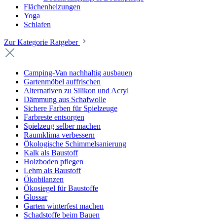
Flächenheizungen
Yoga
Schlafen
Zur Kategorie Ratgeber
Camping-Van nachhaltig ausbauen
Gartenmöbel auffrischen
Alternativen zu Silikon und Acryl
Dämmung aus Schafwolle
Sichere Farben für Spielzeuge
Farbreste entsorgen
Spielzeug selber machen
Raumklima verbessern
Ökologische Schimmelsanierung
Kalk als Baustoff
Holzboden pflegen
Lehm als Baustoff
Ökobilanzen
Ökosiegel für Baustoffe
Glossar
Garten winterfest machen
Schadstoffe beim Bauen