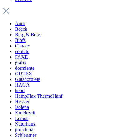
Auro
Beeck
Berg & Berg
Biofa
Claytec
conluto
FAXE
gräfix
dormiente
GUTEX
Gutshofdiele
HAGA
hebo
HempFlax ThermoHanf
Hessler
Isolena
Kreidezeit
Leinos
Naturhaus
pro clima
Schleusner