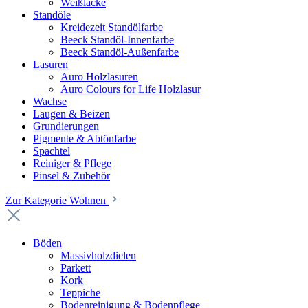
Weißlacke
Standöle
Kreidezeit Standölfarbe
Beeck Standöl-Innenfarbe
Beeck Standöl-Außenfarbe
Lasuren
Auro Holzlasuren
Auro Colours for Life Holzlasur
Wachse
Laugen & Beizen
Grundierungen
Pigmente & Abtönfarbe
Spachtel
Reiniger & Pflege
Pinsel & Zubehör
Zur Kategorie Wohnen
Böden
Massivholzdielen
Parkett
Kork
Teppiche
Bodenreinigung & Bodenpflege