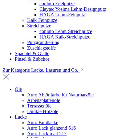
conluto Edelputze
Claytec Yosima Lehm-Designputz
HAGA Lehm-Feinputz
Kalk-Feinputze
Streichputze
conluto Lehm-Streichputze
HAGA Kalk-Streichputze
Putzgrundierung
Zuschlagstoffe
Spachtel & Glätte
Pinsel & Zubehör
Zur Kategorie Lacke, Lasuren und Co.
Öle
Auro Abtönfarbe für Naturharzöle
Arbeitsplattenöle
Terrassenöle
Dunkle Holzöle
Lacke
Auro Buntlacke
Auro Lack glänzend 516
Auro Lack matt 517