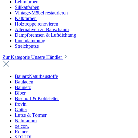
Lehmfarben
Silikatfarben
Vintage-Möbel restaurieren
Kalkfarben
Holztreppe renovieren
Alternativen zu Bauschaum
Dampfbremsen & Luftdichtung
Innendämmung
Streichputze
Zur Kategorie Unsere Händler
Bauart:Naturbaustoffe
Bauladen
Baunetz
Biber
Bischoff & Kohlstetter
frovin
Gütter
Lutze & Törmer
Naturanum
oe.con.
Reiner
SOLUX