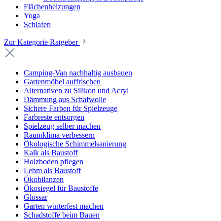
Flächenheizungen
Yoga
Schlafen
Zur Kategorie Ratgeber
Camping-Van nachhaltig ausbauen
Gartenmöbel auffrischen
Alternativen zu Silikon und Acryl
Dämmung aus Schafwolle
Sichere Farben für Spielzeuge
Farbreste entsorgen
Spielzeug selber machen
Raumklima verbessern
Ökologische Schimmelsanierung
Kalk als Baustoff
Holzboden pflegen
Lehm als Baustoff
Ökobilanzen
Ökosiegel für Baustoffe
Glossar
Garten winterfest machen
Schadstoffe beim Bauen