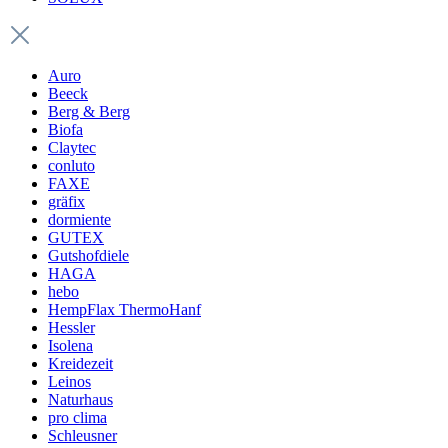
Auro
Beeck
Berg & Berg
Biofa
Claytec
conluto
FAXE
gräfix
dormiente
GUTEX
Gutshofdiele
HAGA
hebo
HempFlax ThermoHanf
Hessler
Isolena
Kreidezeit
Leinos
Naturhaus
pro clima
Schleusner