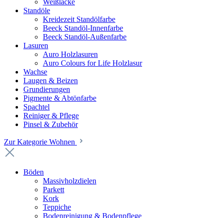
Weißlacke
Standöle
Kreidezeit Standölfarbe
Beeck Standöl-Innenfarbe
Beeck Standöl-Außenfarbe
Lasuren
Auro Holzlasuren
Auro Colours for Life Holzlasur
Wachse
Laugen & Beizen
Grundierungen
Pigmente & Abtönfarbe
Spachtel
Reiniger & Pflege
Pinsel & Zubehör
Zur Kategorie Wohnen
Böden
Massivholzdielen
Parkett
Kork
Teppiche
Bodenreinigung & Bodenpflege