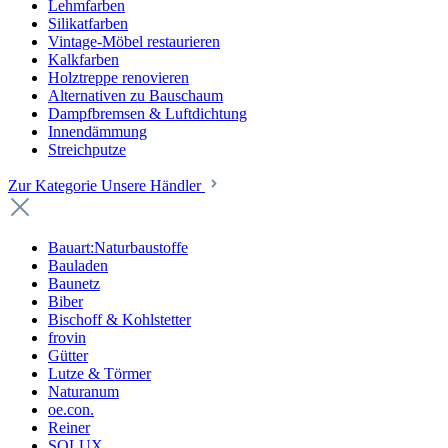
Lehmfarben
Silikatfarben
Vintage-Möbel restaurieren
Kalkfarben
Holztreppe renovieren
Alternativen zu Bauschaum
Dampfbremsen & Luftdichtung
Innendämmung
Streichputze
Zur Kategorie Unsere Händler
Bauart:Naturbaustoffe
Bauladen
Baunetz
Biber
Bischoff & Kohlstetter
frovin
Gütter
Lutze & Törmer
Naturanum
oe.con.
Reiner
SOLUX