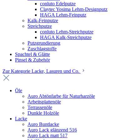
conluto Edelputze
Claytec Yosima Lehm-Designputz
HAGA Lehm-Feinputz
Kalk-Feinputze
Streichputze
conluto Lehm-Streichputze
HAGA Kalk-Streichputze
Putzgrundierung
Zuschlagstoffe
Spachtel & Glätte
Pinsel & Zubehör
Zur Kategorie Lacke, Lasuren und Co.
Öle
Auro Abtönfarbe für Naturharzöle
Arbeitsplattenöle
Terrassenöle
Dunkle Holzöle
Lacke
Auro Buntlacke
Auro Lack glänzend 516
Auro Lack matt 517