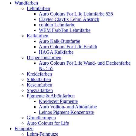
Wandfarben
Lehmfarben
Auro Colours For Life Lehmfarbe 535
Claytec Clayfix Lehm-Anstrich
conluto Lehmfarbe
WEM FarbTon Lehmfarbe
Kalkfarben
Auro Kalk-Buntfarbe
Auro Colours For Life Ecolith
HAGA Kalkfarbe
Dispersionsfarben
Auro Colours For Life Wand- und Deckenfarbe
Nr. 555
Kreidefarben
Silikatfarben
Kaseinfarben
Spezialfarben
Pigmente & Abtönfarben
Kreidezeit Pigmente
Auro Vollton- und Abtönfarbe
Leinos Pigment-Konzentrate
Grundierungen
Auro Colours for Life
Feinputze
Lehm-Feinputze