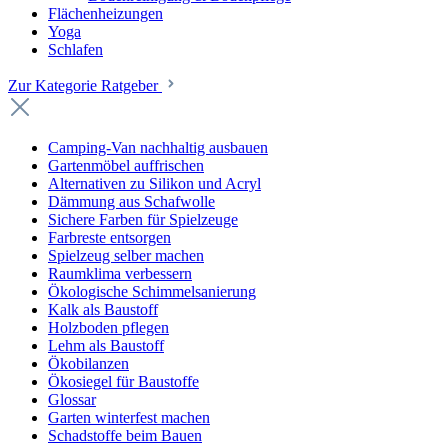
Flächenheizungen
Yoga
Schlafen
Zur Kategorie Ratgeber
Camping-Van nachhaltig ausbauen
Gartenmöbel auffrischen
Alternativen zu Silikon und Acryl
Dämmung aus Schafwolle
Sichere Farben für Spielzeuge
Farbreste entsorgen
Spielzeug selber machen
Raumklima verbessern
Ökologische Schimmelsanierung
Kalk als Baustoff
Holzboden pflegen
Lehm als Baustoff
Ökobilanzen
Ökosiegel für Baustoffe
Glossar
Garten winterfest machen
Schadstoffe beim Bauen