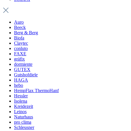
Auro
Beeck
Berg & Berg
Biofa
Claytec
conluto
FAXE
gräfix
dormiente
GUTEX
Gutshofdiele
HAGA
hebo
HempFlax ThermoHanf
Hessler
Isolena
Kreidezeit
Leinos
Naturhaus
pro clima
Schleusner