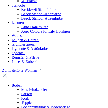
Weißlacke
Standöle
Kreidezeit Standölfarbe
Beeck Standöl-Innenfarbe
Beeck Standöl-Außenfarbe
Lasuren
Auro Holzlasuren
Auro Colours for Life Holzlasur
Wachse
Laugen & Beizen
Grundierungen
Pigmente & Abtönfarbe
Spachtel
Reiniger & Pflege
Pinsel & Zubehör
Zur Kategorie Wohnen
Böden
Massivholzdielen
Parkett
Kork
Teppiche
Bodenreinigung & Bodenpflege