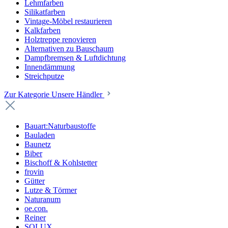
Lehmfarben
Silikatfarben
Vintage-Möbel restaurieren
Kalkfarben
Holztreppe renovieren
Alternativen zu Bauschaum
Dampfbremsen & Luftdichtung
Innendämmung
Streichputze
Zur Kategorie Unsere Händler
Bauart:Naturbaustoffe
Bauladen
Baunetz
Biber
Bischoff & Kohlstetter
frovin
Gütter
Lutze & Törmer
Naturanum
oe.con.
Reiner
SOLUX