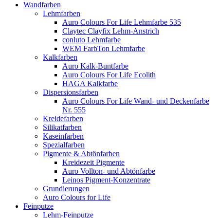
Wandfarben
Lehmfarben
Auro Colours For Life Lehmfarbe 535
Claytec Clayfix Lehm-Anstrich
conluto Lehmfarbe
WEM FarbTon Lehmfarbe
Kalkfarben
Auro Kalk-Buntfarbe
Auro Colours For Life Ecolith
HAGA Kalkfarbe
Dispersionsfarben
Auro Colours For Life Wand- und Deckenfarbe
Nr. 555
Kreidefarben
Silikatfarben
Kaseinfarben
Spezialfarben
Pigmente & Abtönfarben
Kreidezeit Pigmente
Auro Vollton- und Abtönfarbe
Leinos Pigment-Konzentrate
Grundierungen
Auro Colours for Life
Feinputze
Lehm-Feinputze