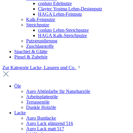
conluto Edelputze
Claytec Yosima Lehm-Designputz
HAGA Lehm-Feinputz
Kalk-Feinputze
Streichputze
conluto Lehm-Streichputze
HAGA Kalk-Streichputze
Putzgrundierung
Zuschlagstoffe
Spachtel & Glätte
Pinsel & Zubehör
Zur Kategorie Lacke, Lasuren und Co.
Öle
Auro Abtönfarbe für Naturharzöle
Arbeitsplattenöle
Terrassenöle
Dunkle Holzöle
Lacke
Auro Buntlacke
Auro Lack glänzend 516
Auro Lack matt 517