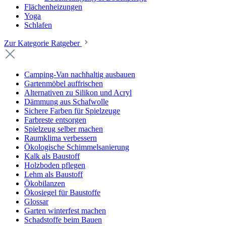
Flächenheizungen
Yoga
Schlafen
Zur Kategorie Ratgeber
Camping-Van nachhaltig ausbauen
Gartenmöbel auffrischen
Alternativen zu Silikon und Acryl
Dämmung aus Schafwolle
Sichere Farben für Spielzeuge
Farbreste entsorgen
Spielzeug selber machen
Raumklima verbessern
Ökologische Schimmelsanierung
Kalk als Baustoff
Holzboden pflegen
Lehm als Baustoff
Ökobilanzen
Ökosiegel für Baustoffe
Glossar
Garten winterfest machen
Schadstoffe beim Bauen