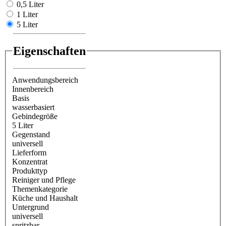
0,5 Liter
1 Liter
5 Liter
Eigenschaften
Anwendungsbereich
Innenbereich
Basis
wasserbasiert
Gebindegröße
5 Liter
Gegenstand
universell
Lieferform
Konzentrat
Produkttyp
Reiniger und Pflege
Themenkategorie
Küche und Haushalt
Untergrund
universell
spritzbar