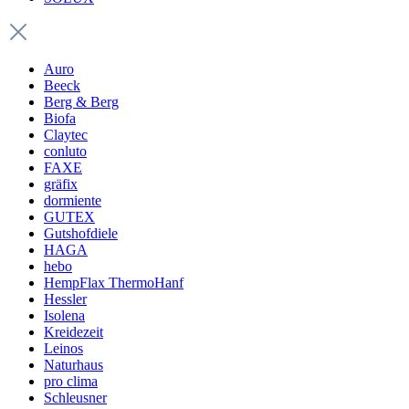
Auro
Beeck
Berg & Berg
Biofa
Claytec
conluto
FAXE
gräfix
dormiente
GUTEX
Gutshofdiele
HAGA
hebo
HempFlax ThermoHanf
Hessler
Isolena
Kreidezeit
Leinos
Naturhaus
pro clima
Schleusner