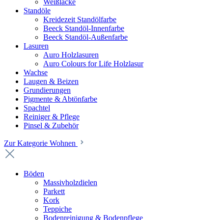
Weißlacke
Standöle
Kreidezeit Standölfarbe
Beeck Standöl-Innenfarbe
Beeck Standöl-Außenfarbe
Lasuren
Auro Holzlasuren
Auro Colours for Life Holzlasur
Wachse
Laugen & Beizen
Grundierungen
Pigmente & Abtönfarbe
Spachtel
Reiniger & Pflege
Pinsel & Zubehör
Zur Kategorie Wohnen
Böden
Massivholzdielen
Parkett
Kork
Teppiche
Bodenreinigung & Bodenpflege