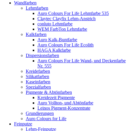
Wandfarben
Lehmfarben
Auro Colours For Life Lehmfarbe 535
Claytec Clayfix Lehm-Anstrich
conluto Lehmfarbe
WEM FarbTon Lehmfarbe
Kalkfarben
Auro Kalk-Buntfarbe
Auro Colours For Life Ecolith
HAGA Kalkfarbe
Dispersionsfarben
Auro Colours For Life Wand- und Deckenfarbe
Nr. 555
Kreidefarben
Silikatfarben
Kaseinfarben
Spezialfarben
Pigmente & Abtönfarben
Kreidezeit Pigmente
Auro Vollton- und Abtönfarbe
Leinos Pigment-Konzentrate
Grundierungen
Auro Colours for Life
Feinputze
Lehm-Feinputze