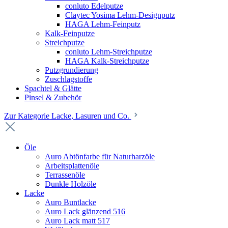
conluto Edelputze
Claytec Yosima Lehm-Designputz
HAGA Lehm-Feinputz
Kalk-Feinputze
Streichputze
conluto Lehm-Streichputze
HAGA Kalk-Streichputze
Putzgrundierung
Zuschlagstoffe
Spachtel & Glätte
Pinsel & Zubehör
Zur Kategorie Lacke, Lasuren und Co.
Öle
Auro Abtönfarbe für Naturharzöle
Arbeitsplattenöle
Terrassenöle
Dunkle Holzöle
Lacke
Auro Buntlacke
Auro Lack glänzend 516
Auro Lack matt 517