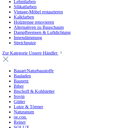
Lehmfarben
Silikatfarben
Vintage-Möbel restaurieren
Kalkfarben
Holztreppe renovieren
Alternativen zu Bauschaum
Dampfbremsen & Luftdichtung
Innendämmung
Streichputze
Zur Kategorie Unsere Händler
Bauart:Naturbaustoffe
Bauladen
Baunetz
Biber
Bischoff & Kohlstetter
frovin
Gütter
Lutze & Törmer
Naturanum
oe.con.
Reiner
SOLUX