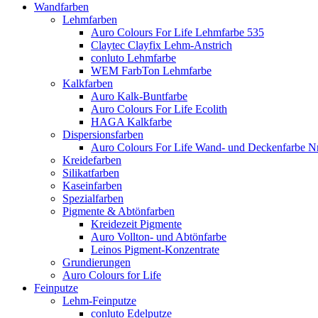
Wandfarben
Lehmfarben
Auro Colours For Life Lehmfarbe 535
Claytec Clayfix Lehm-Anstrich
conluto Lehmfarbe
WEM FarbTon Lehmfarbe
Kalkfarben
Auro Kalk-Buntfarbe
Auro Colours For Life Ecolith
HAGA Kalkfarbe
Dispersionsfarben
Auro Colours For Life Wand- und Deckenfarbe Nr
Kreidefarben
Silikatfarben
Kaseinfarben
Spezialfarben
Pigmente & Abtönfarben
Kreidezeit Pigmente
Auro Vollton- und Abtönfarbe
Leinos Pigment-Konzentrate
Grundierungen
Auro Colours for Life
Feinputze
Lehm-Feinputze
conluto Edelputze