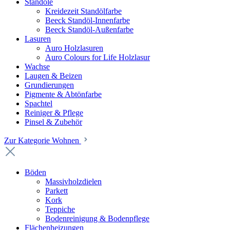
Standöle
Kreidezeit Standölfarbe
Beeck Standöl-Innenfarbe
Beeck Standöl-Außenfarbe
Lasuren
Auro Holzlasuren
Auro Colours for Life Holzlasur
Wachse
Laugen & Beizen
Grundierungen
Pigmente & Abtönfarbe
Spachtel
Reiniger & Pflege
Pinsel & Zubehör
Zur Kategorie Wohnen
Böden
Massivholzdielen
Parkett
Kork
Teppiche
Bodenreinigung & Bodenpflege
Flächenheizungen