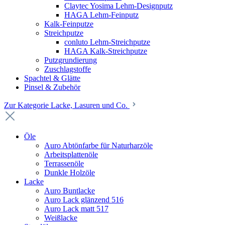
Claytec Yosima Lehm-Designputz
HAGA Lehm-Feinputz
Kalk-Feinputze
Streichputze
conluto Lehm-Streichputze
HAGA Kalk-Streichputze
Putzgrundierung
Zuschlagstoffe
Spachtel & Glätte
Pinsel & Zubehör
Zur Kategorie Lacke, Lasuren und Co.
Öle
Auro Abtönfarbe für Naturharzöle
Arbeitsplattenöle
Terrassenöle
Dunkle Holzöle
Lacke
Auro Buntlacke
Auro Lack glänzend 516
Auro Lack matt 517
Weißlacke