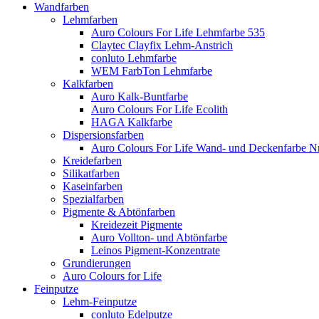
Wandfarben
Lehmfarben
Auro Colours For Life Lehmfarbe 535
Claytec Clayfix Lehm-Anstrich
conluto Lehmfarbe
WEM FarbTon Lehmfarbe
Kalkfarben
Auro Kalk-Buntfarbe
Auro Colours For Life Ecolith
HAGA Kalkfarbe
Dispersionsfarben
Auro Colours For Life Wand- und Deckenfarbe Nr
Kreidefarben
Silikatfarben
Kaseinfarben
Spezialfarben
Pigmente & Abtönfarben
Kreidezeit Pigmente
Auro Vollton- und Abtönfarbe
Leinos Pigment-Konzentrate
Grundierungen
Auro Colours for Life
Feinputze
Lehm-Feinputze
conluto Edelputze