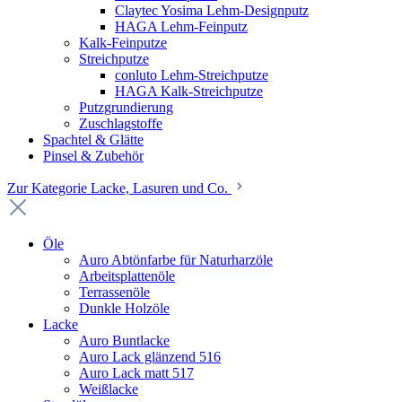
Claytec Yosima Lehm-Designputz
HAGA Lehm-Feinputz
Kalk-Feinputze
Streichputze
conluto Lehm-Streichputze
HAGA Kalk-Streichputze
Putzgrundierung
Zuschlagstoffe
Spachtel & Glätte
Pinsel & Zubehör
Zur Kategorie Lacke, Lasuren und Co.
Öle
Auro Abtönfarbe für Naturharzöle
Arbeitsplattenöle
Terrassenöle
Dunkle Holzöle
Lacke
Auro Buntlacke
Auro Lack glänzend 516
Auro Lack matt 517
Weißlacke