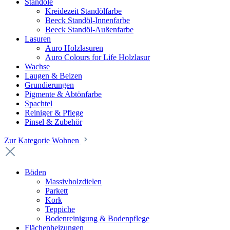
Standöle
Kreidezeit Standölfarbe
Beeck Standöl-Innenfarbe
Beeck Standöl-Außenfarbe
Lasuren
Auro Holzlasuren
Auro Colours for Life Holzlasur
Wachse
Laugen & Beizen
Grundierungen
Pigmente & Abtönfarbe
Spachtel
Reiniger & Pflege
Pinsel & Zubehör
Zur Kategorie Wohnen
Böden
Massivholzdielen
Parkett
Kork
Teppiche
Bodenreinigung & Bodenpflege
Flächenheizungen