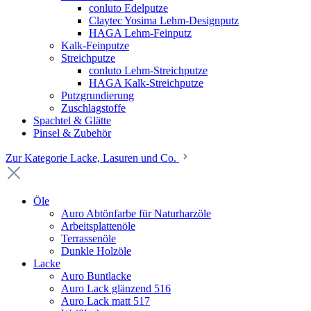
conluto Edelputze
Claytec Yosima Lehm-Designputz
HAGA Lehm-Feinputz
Kalk-Feinputze
Streichputze
conluto Lehm-Streichputze
HAGA Kalk-Streichputze
Putzgrundierung
Zuschlagstoffe
Spachtel & Glätte
Pinsel & Zubehör
Zur Kategorie Lacke, Lasuren und Co.
Öle
Auro Abtönfarbe für Naturharzöle
Arbeitsplattenöle
Terrassenöle
Dunkle Holzöle
Lacke
Auro Buntlacke
Auro Lack glänzend 516
Auro Lack matt 517