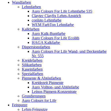
Wandfarben
Lehmfarben
Auro Colours For Life Lehmfarbe 535
Claytec Clayfix Lehm-Anstrich
conluto Lehmfarbe
WEM FarbTon Lehmfarbe
Kalkfarben
Auro Kalk-Buntfarbe
Auro Colours For Life Ecolith
HAGA Kalkfarbe
Dispersionsfarben
Auro Colours For Life Wand- und Deckenfarbe
Nr. 555
Kreidefarben
Silikatfarben
Kaseinfarben
Spezialfarben
Pigmente & Abtönfarben
Kreidezeit Pigmente
Auro Vollton- und Abtönfarbe
Leinos Pigment-Konzentrate
Grundierungen
Auro Colours for Life
Feinputze
Lehm-Feinputze