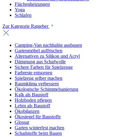
Flächenheizungen
Yoga
Schlafen
Zur Kategorie Ratgeber
Camping-Van nachhaltig ausbauen
Gartenmöbel auffrischen
Alternativen zu Silikon und Acryl
Dämmung aus Schafwolle
Sichere Farben für Spielzeuge
Farbreste entsorgen
Spielzeug selber machen
Raumklima verbessern
Ökologische Schimmelsanierung
Kalk als Baustoff
Holzboden pflegen
Lehm als Baustoff
Ökobilanzen
Ökosiegel für Baustoffe
Glossar
Garten winterfest machen
Schadstoffe beim Bauen