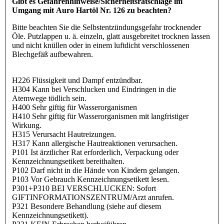
Gibt es Gefahrenhinweise/Sicherheitsratschläge im
Umgang mit Auro Hartöl Nr. 126 zu beachten?
Bitte beachten Sie die Selbstentzündungsgefahr trocknender
Öle. Putzlappen u. ä. einzeln, glatt ausgebreitet trocknen lassen
und nicht knüllen oder in einem luftdicht verschlossenen
Blechgefäß aufbewahren.
H226 Flüssigkeit und Dampf entzündbar.
H304 Kann bei Verschlucken und Eindringen in die
Atemwege tödlich sein.
H400 Sehr giftig für Wasserorganismen
H410 Sehr giftig für Wasserorganismen mit langfristiger
Wirkung.
H315 Verursacht Hautreizungen.
H317 Kann allergische Hautreaktionen verursachen.
P101 Ist ärztlicher Rat erforderlich, Verpackung oder
Kennzeichnungsetikett bereithalten.
P102 Darf nicht in die Hände von Kindern gelangen.
P103 Vor Gebrauch Kennzeichnungsetikett lesen.
P301+P310 BEI VERSCHLUCKEN: Sofort
GIFTINFORMATIONSZENTRUM/Arzt anrufen.
P321 Besondere Behandlung (siehe auf diesem
Kennzeichnungsetikett).