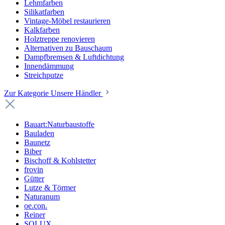
Lehmfarben
Silikatfarben
Vintage-Möbel restaurieren
Kalkfarben
Holztreppe renovieren
Alternativen zu Bauschaum
Dampfbremsen & Luftdichtung
Innendämmung
Streichputze
Zur Kategorie Unsere Händler
Bauart:Naturbaustoffe
Bauladen
Baunetz
Biber
Bischoff & Kohlstetter
frovin
Gütter
Lutze & Törmer
Naturanum
oe.con.
Reiner
SOLUX