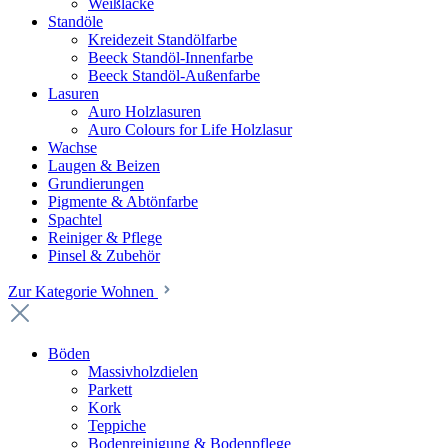
Weißlacke
Standöle
Kreidezeit Standölfarbe
Beeck Standöl-Innenfarbe
Beeck Standöl-Außenfarbe
Lasuren
Auro Holzlasuren
Auro Colours for Life Holzlasur
Wachse
Laugen & Beizen
Grundierungen
Pigmente & Abtönfarbe
Spachtel
Reiniger & Pflege
Pinsel & Zubehör
Zur Kategorie Wohnen
Böden
Massivholzdielen
Parkett
Kork
Teppiche
Bodenreinigung & Bodenpflege