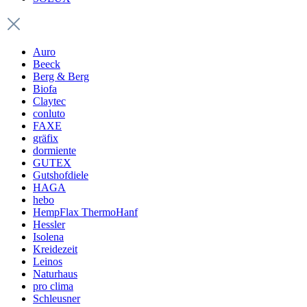
Auro
Beeck
Berg & Berg
Biofa
Claytec
conluto
FAXE
gräfix
dormiente
GUTEX
Gutshofdiele
HAGA
hebo
HempFlax ThermoHanf
Hessler
Isolena
Kreidezeit
Leinos
Naturhaus
pro clima
Schleusner