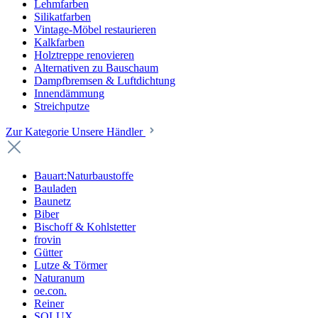
Lehmfarben
Silikatfarben
Vintage-Möbel restaurieren
Kalkfarben
Holztreppe renovieren
Alternativen zu Bauschaum
Dampfbremsen & Luftdichtung
Innendämmung
Streichputze
Zur Kategorie Unsere Händler
Bauart:Naturbaustoffe
Bauladen
Baunetz
Biber
Bischoff & Kohlstetter
frovin
Gütter
Lutze & Törmer
Naturanum
oe.con.
Reiner
SOLUX