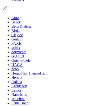
Auro
Beeck
Berg & Berg
Biofa
Claytec
conluto
FAXE
gräfix
dormiente
GUTEX
Gutshofdiele
HAGA
hebo
HempFlax ThermoHanf
Hessler
Isolena
Kreidezeit
Leinos
Naturhaus
pro clima
Schleusner