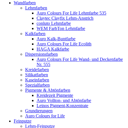
Wandfarben
Lehmfarben
Auro Colours For Life Lehmfarbe 535
Claytec Clayfix Lehm-Anstrich
conluto Lehmfarbe
WEM FarbTon Lehmfarbe
Kalkfarben
Auro Kalk-Buntfarbe
Auro Colours For Life Ecolith
HAGA Kalkfarbe
Dispersionsfarben
Auro Colours For Life Wand- und Deckenfarbe
Nr. 555
Kreidefarben
Silikatfarben
Kaseinfarben
Spezialfarben
Pigmente & Abtönfarben
Kreidezeit Pigmente
Auro Vollton- und Abtönfarbe
Leinos Pigment-Konzentrate
Grundierungen
Auro Colours for Life
Feinputze
Lehm-Feinputze