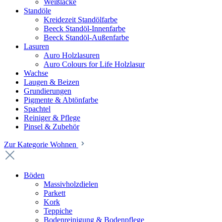
Weißlacke
Standöle
Kreidezeit Standölfarbe
Beeck Standöl-Innenfarbe
Beeck Standöl-Außenfarbe
Lasuren
Auro Holzlasuren
Auro Colours for Life Holzlasur
Wachse
Laugen & Beizen
Grundierungen
Pigmente & Abtönfarbe
Spachtel
Reiniger & Pflege
Pinsel & Zubehör
Zur Kategorie Wohnen
Böden
Massivholzdielen
Parkett
Kork
Teppiche
Bodenreinigung & Bodenpflege