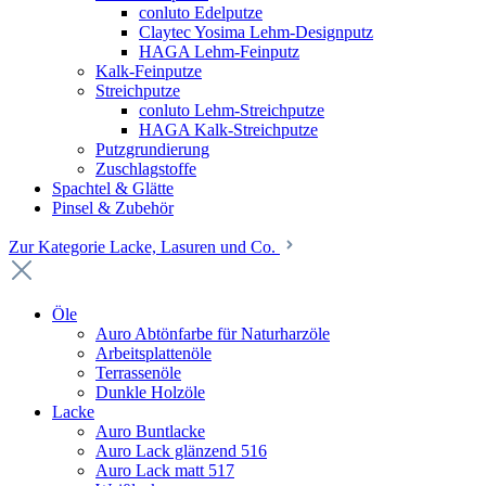
conluto Edelputze
Claytec Yosima Lehm-Designputz
HAGA Lehm-Feinputz
Kalk-Feinputze
Streichputze
conluto Lehm-Streichputze
HAGA Kalk-Streichputze
Putzgrundierung
Zuschlagstoffe
Spachtel & Glätte
Pinsel & Zubehör
Zur Kategorie Lacke, Lasuren und Co.
Öle
Auro Abtönfarbe für Naturharzöle
Arbeitsplattenöle
Terrassenöle
Dunkle Holzöle
Lacke
Auro Buntlacke
Auro Lack glänzend 516
Auro Lack matt 517