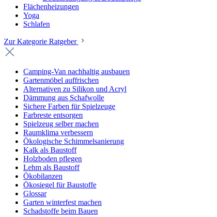
Flächenheizungen
Yoga
Schlafen
Zur Kategorie Ratgeber
Camping-Van nachhaltig ausbauen
Gartenmöbel auffrischen
Alternativen zu Silikon und Acryl
Dämmung aus Schafwolle
Sichere Farben für Spielzeuge
Farbreste entsorgen
Spielzeug selber machen
Raumklima verbessern
Ökologische Schimmelsanierung
Kalk als Baustoff
Holzboden pflegen
Lehm als Baustoff
Ökobilanzen
Ökosiegel für Baustoffe
Glossar
Garten winterfest machen
Schadstoffe beim Bauen