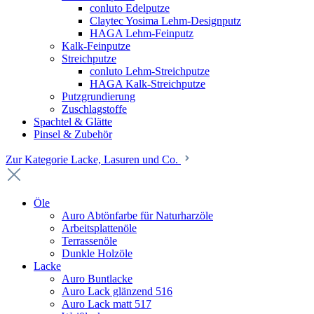
conluto Edelputze
Claytec Yosima Lehm-Designputz
HAGA Lehm-Feinputz
Kalk-Feinputze
Streichputze
conluto Lehm-Streichputze
HAGA Kalk-Streichputze
Putzgrundierung
Zuschlagstoffe
Spachtel & Glätte
Pinsel & Zubehör
Zur Kategorie Lacke, Lasuren und Co.
Öle
Auro Abtönfarbe für Naturharzöle
Arbeitsplattenöle
Terrassenöle
Dunkle Holzöle
Lacke
Auro Buntlacke
Auro Lack glänzend 516
Auro Lack matt 517