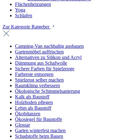
Flächenheizungen
Yoga
Schlafen
Zur Kategorie Ratgeber
Camping-Van nachhaltig ausbauen
Gartenmöbel auffrischen
Alternativen zu Silikon und Acryl
Dämmung aus Schafwolle
Sichere Farben für Spielzeuge
Farbreste entsorgen
Spielzeug selber machen
Raumklima verbessern
Ökologische Schimmelsanierung
Kalk als Baustoff
Holzboden pflegen
Lehm als Baustoff
Ökobilanzen
Ökosiegel für Baustoffe
Glossar
Garten winterfest machen
Schadstoffe beim Bauen