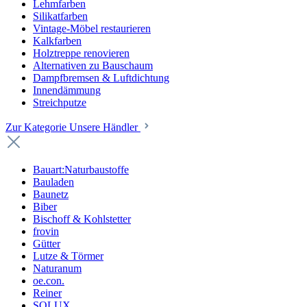
Lehmfarben
Silikatfarben
Vintage-Möbel restaurieren
Kalkfarben
Holztreppe renovieren
Alternativen zu Bauschaum
Dampfbremsen & Luftdichtung
Innendämmung
Streichputze
Zur Kategorie Unsere Händler
Bauart:Naturbaustoffe
Bauladen
Baunetz
Biber
Bischoff & Kohlstetter
frovin
Gütter
Lutze & Törmer
Naturanum
oe.con.
Reiner
SOLUX