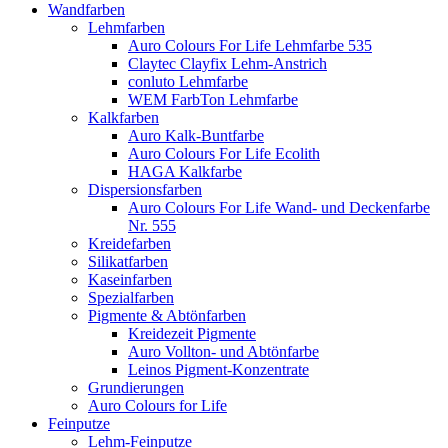
Wandfarben
Lehmfarben
Auro Colours For Life Lehmfarbe 535
Claytec Clayfix Lehm-Anstrich
conluto Lehmfarbe
WEM FarbTon Lehmfarbe
Kalkfarben
Auro Kalk-Buntfarbe
Auro Colours For Life Ecolith
HAGA Kalkfarbe
Dispersionsfarben
Auro Colours For Life Wand- und Deckenfarbe
Nr. 555
Kreidefarben
Silikatfarben
Kaseinfarben
Spezialfarben
Pigmente & Abtönfarben
Kreidezeit Pigmente
Auro Vollton- und Abtönfarbe
Leinos Pigment-Konzentrate
Grundierungen
Auro Colours for Life
Feinputze
Lehm-Feinputze