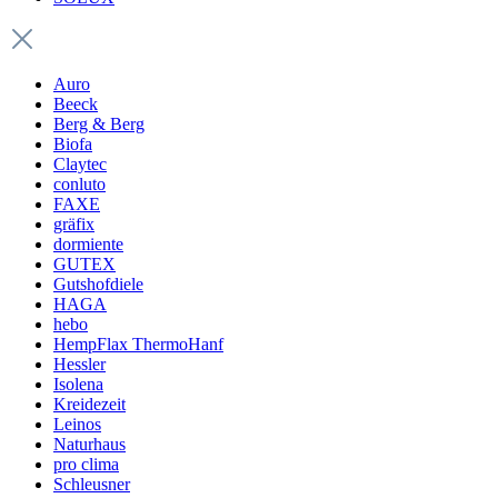
Auro
Beeck
Berg & Berg
Biofa
Claytec
conluto
FAXE
gräfix
dormiente
GUTEX
Gutshofdiele
HAGA
hebo
HempFlax ThermoHanf
Hessler
Isolena
Kreidezeit
Leinos
Naturhaus
pro clima
Schleusner