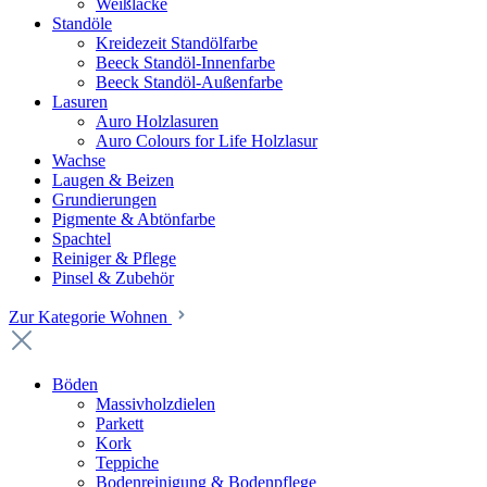
Weißlacke
Standöle
Kreidezeit Standölfarbe
Beeck Standöl-Innenfarbe
Beeck Standöl-Außenfarbe
Lasuren
Auro Holzlasuren
Auro Colours for Life Holzlasur
Wachse
Laugen & Beizen
Grundierungen
Pigmente & Abtönfarbe
Spachtel
Reiniger & Pflege
Pinsel & Zubehör
Zur Kategorie Wohnen
Böden
Massivholzdielen
Parkett
Kork
Teppiche
Bodenreinigung & Bodenpflege