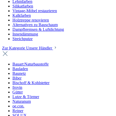
Lehmfarben
Silikatfarben
Vintage-Möbel restaurieren
Kalkfarben
Holztreppe renovieren
Alternativen zu Bauschaum
Dampfbremsen & Luftdichtung
Innendämmung
Streichputze
Zur Kategorie Unsere Händler
Bauart:Naturbaustoffe
Bauladen
Baunetz
Biber
Bischoff & Kohlstetter
frovin
Gütter
Lutze & Törmer
Naturanum
oe.con.
Reiner
SOLUX