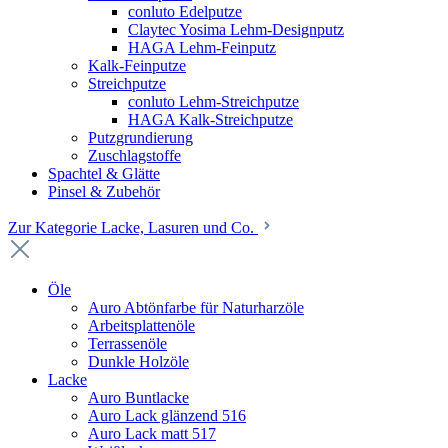
conluto Edelputze
Claytec Yosima Lehm-Designputz
HAGA Lehm-Feinputz
Kalk-Feinputze
Streichputze
conluto Lehm-Streichputze
HAGA Kalk-Streichputze
Putzgrundierung
Zuschlagstoffe
Spachtel & Glätte
Pinsel & Zubehör
Zur Kategorie Lacke, Lasuren und Co.
Öle
Auro Abtönfarbe für Naturharzöle
Arbeitsplattenöle
Terrassenöle
Dunkle Holzöle
Lacke
Auro Buntlacke
Auro Lack glänzend 516
Auro Lack matt 517