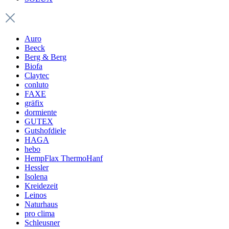
Auro
Beeck
Berg & Berg
Biofa
Claytec
conluto
FAXE
gräfix
dormiente
GUTEX
Gutshofdiele
HAGA
hebo
HempFlax ThermoHanf
Hessler
Isolena
Kreidezeit
Leinos
Naturhaus
pro clima
Schleusner