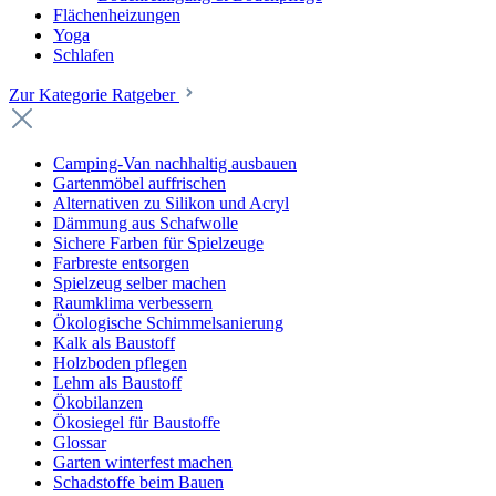
Flächenheizungen
Yoga
Schlafen
Zur Kategorie Ratgeber
Camping-Van nachhaltig ausbauen
Gartenmöbel auffrischen
Alternativen zu Silikon und Acryl
Dämmung aus Schafwolle
Sichere Farben für Spielzeuge
Farbreste entsorgen
Spielzeug selber machen
Raumklima verbessern
Ökologische Schimmelsanierung
Kalk als Baustoff
Holzboden pflegen
Lehm als Baustoff
Ökobilanzen
Ökosiegel für Baustoffe
Glossar
Garten winterfest machen
Schadstoffe beim Bauen