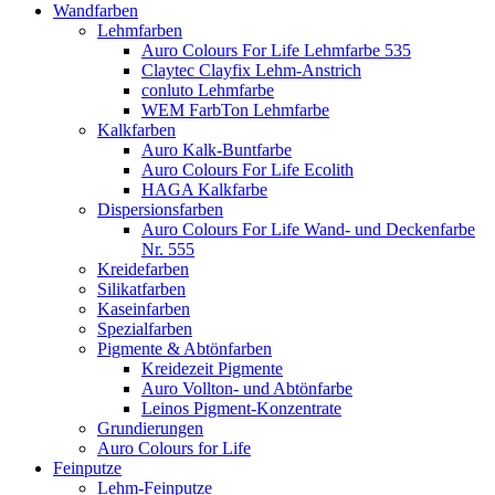
Wandfarben
Lehmfarben
Auro Colours For Life Lehmfarbe 535
Claytec Clayfix Lehm-Anstrich
conluto Lehmfarbe
WEM FarbTon Lehmfarbe
Kalkfarben
Auro Kalk-Buntfarbe
Auro Colours For Life Ecolith
HAGA Kalkfarbe
Dispersionsfarben
Auro Colours For Life Wand- und Deckenfarbe
Nr. 555
Kreidefarben
Silikatfarben
Kaseinfarben
Spezialfarben
Pigmente & Abtönfarben
Kreidezeit Pigmente
Auro Vollton- und Abtönfarbe
Leinos Pigment-Konzentrate
Grundierungen
Auro Colours for Life
Feinputze
Lehm-Feinputze