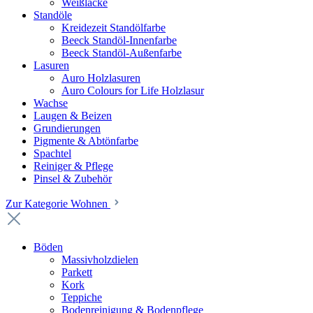
Weißlacke
Standöle
Kreidezeit Standölfarbe
Beeck Standöl-Innenfarbe
Beeck Standöl-Außenfarbe
Lasuren
Auro Holzlasuren
Auro Colours for Life Holzlasur
Wachse
Laugen & Beizen
Grundierungen
Pigmente & Abtönfarbe
Spachtel
Reiniger & Pflege
Pinsel & Zubehör
Zur Kategorie Wohnen
Böden
Massivholzdielen
Parkett
Kork
Teppiche
Bodenreinigung & Bodenpflege