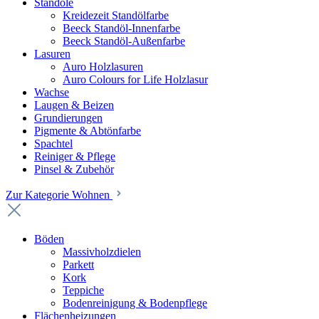
Standöle
Kreidezeit Standölfarbe
Beeck Standöl-Innenfarbe
Beeck Standöl-Außenfarbe
Lasuren
Auro Holzlasuren
Auro Colours for Life Holzlasur
Wachse
Laugen & Beizen
Grundierungen
Pigmente & Abtönfarbe
Spachtel
Reiniger & Pflege
Pinsel & Zubehör
Zur Kategorie Wohnen
Böden
Massivholzdielen
Parkett
Kork
Teppiche
Bodenreinigung & Bodenpflege
Flächenheizungen