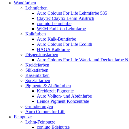
Wandfarben
Lehmfarben
Auro Colours For Life Lehmfarbe 535
Claytec Clayfix Lehm-Anstrich
conluto Lehmfarbe
WEM FarbTon Lehmfarbe
Kalkfarben
Auro Kalk-Buntfarbe
Auro Colours For Life Ecolith
HAGA Kalkfarbe
Dispersionsfarben
Auro Colours For Life Wand- und Deckenfarbe Nr
Kreidefarben
Silikatfarben
Kaseinfarben
Spezialfarben
Pigmente & Abtönfarben
Kreidezeit Pigmente
Auro Vollton- und Abtönfarbe
Leinos Pigment-Konzentrate
Grundierungen
Auro Colours for Life
Feinputze
Lehm-Feinputze
conluto Edelputze