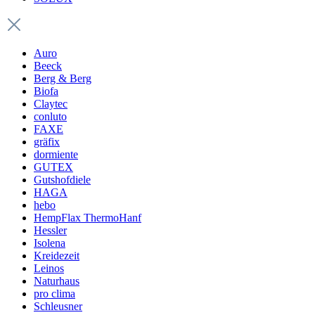
Auro
Beeck
Berg & Berg
Biofa
Claytec
conluto
FAXE
gräfix
dormiente
GUTEX
Gutshofdiele
HAGA
hebo
HempFlax ThermoHanf
Hessler
Isolena
Kreidezeit
Leinos
Naturhaus
pro clima
Schleusner