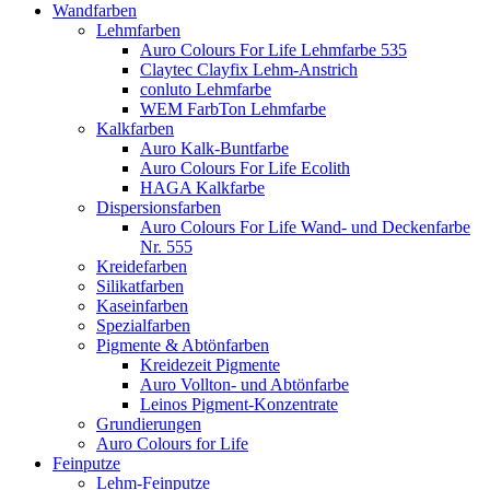
Wandfarben
Lehmfarben
Auro Colours For Life Lehmfarbe 535
Claytec Clayfix Lehm-Anstrich
conluto Lehmfarbe
WEM FarbTon Lehmfarbe
Kalkfarben
Auro Kalk-Buntfarbe
Auro Colours For Life Ecolith
HAGA Kalkfarbe
Dispersionsfarben
Auro Colours For Life Wand- und Deckenfarbe
Nr. 555
Kreidefarben
Silikatfarben
Kaseinfarben
Spezialfarben
Pigmente & Abtönfarben
Kreidezeit Pigmente
Auro Vollton- und Abtönfarbe
Leinos Pigment-Konzentrate
Grundierungen
Auro Colours for Life
Feinputze
Lehm-Feinputze