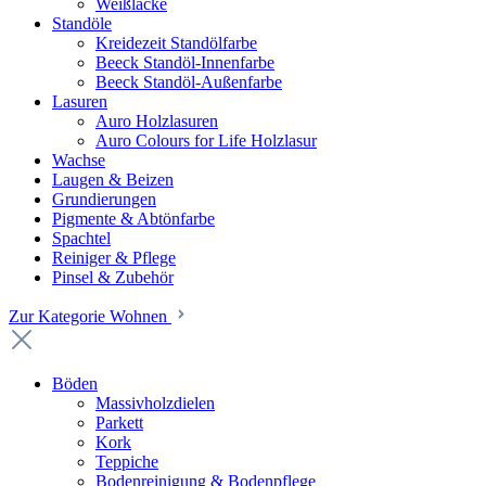
Weißlacke
Standöle
Kreidezeit Standölfarbe
Beeck Standöl-Innenfarbe
Beeck Standöl-Außenfarbe
Lasuren
Auro Holzlasuren
Auro Colours for Life Holzlasur
Wachse
Laugen & Beizen
Grundierungen
Pigmente & Abtönfarbe
Spachtel
Reiniger & Pflege
Pinsel & Zubehör
Zur Kategorie Wohnen
Böden
Massivholzdielen
Parkett
Kork
Teppiche
Bodenreinigung & Bodenpflege