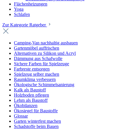
Flächenheizungen
Yoga
Schlafen
Zur Kategorie Ratgeber
Camping-Van nachhaltig ausbauen
Gartenmöbel auffrischen
Alternativen zu Silikon und Acryl
Dämmung aus Schafwolle
Sichere Farben für Spielzeuge
Farbreste entsorgen
Spielzeug selber machen
Raumklima verbessern
Ökologische Schimmelsanierung
Kalk als Baustoff
Holzboden pflegen
Lehm als Baustoff
Ökobilanzen
Ökosiegel für Baustoffe
Glossar
Garten winterfest machen
Schadstoffe beim Bauen