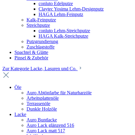
conluto Edelputze
Claytec Yosima Lehm-Designputz
HAGA Lehm-Feinputz
Kalk-Feinputze
Streichputze
conluto Lehm-Streichputze
HAGA Kalk-Streichputze
Putzgrundierung
Zuschlagstoffe
Spachtel & Glätte
Pinsel & Zubehör
Zur Kategorie Lacke, Lasuren und Co.
Öle
Auro Abtönfarbe für Naturharzöle
Arbeitsplattenöle
Terrassenöle
Dunkle Holzöle
Lacke
Auro Buntlacke
Auro Lack glänzend 516
Auro Lack matt 517