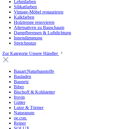
Lehmfarben
Silikatfarben
Vintage-Möbel restaurieren
Kalkfarben
Holztreppe renovieren
Alternativen zu Bauschaum
Dampfbremsen & Luftdichtung
Innendämmung
Streichputze
Zur Kategorie Unsere Händler
Bauart:Naturbaustoffe
Bauladen
Baunetz
Biber
Bischoff & Kohlstetter
frovin
Gütter
Lutze & Törmer
Naturanum
oe.con.
Reiner
SOLUX