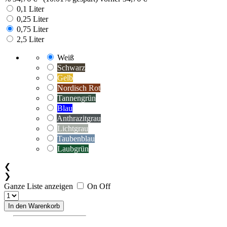
0,1 Liter
0,25 Liter
0,75 Liter
2,5 Liter
Weiß
Schwarz
Gelb
Nordisch Rot
Tannengrün
Blau
Anthrazitgrau
Lichtgrau
Taubenblau
Laubgrün
❮
❯
Ganze Liste anzeigen
On
Off
In den Warenkorb