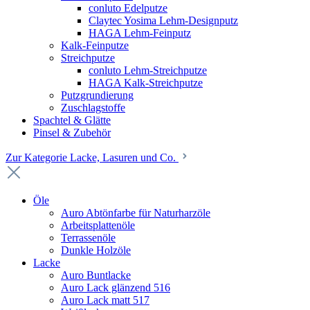
conluto Edelputze
Claytec Yosima Lehm-Designputz
HAGA Lehm-Feinputz
Kalk-Feinputze
Streichputze
conluto Lehm-Streichputze
HAGA Kalk-Streichputze
Putzgrundierung
Zuschlagstoffe
Spachtel & Glätte
Pinsel & Zubehör
Zur Kategorie Lacke, Lasuren und Co.
Öle
Auro Abtönfarbe für Naturharzöle
Arbeitsplattenöle
Terrassenöle
Dunkle Holzöle
Lacke
Auro Buntlacke
Auro Lack glänzend 516
Auro Lack matt 517