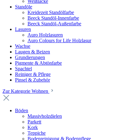
Weißlacke
Standöle
Kreidezeit Standölfarbe
Beeck Standöl-Innenfarbe
Beeck Standöl-Außenfarbe
Lasuren
Auro Holzlasuren
Auro Colours for Life Holzlasur
Wachse
Laugen & Beizen
Grundierungen
Pigmente & Abtönfarbe
Spachtel
Reiniger & Pflege
Pinsel & Zubehör
Zur Kategorie Wohnen
Böden
Massivholzdielen
Parkett
Kork
Teppiche
Bodenreinigung & Bodenpflege