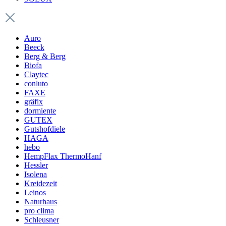
Auro
Beeck
Berg & Berg
Biofa
Claytec
conluto
FAXE
gräfix
dormiente
GUTEX
Gutshofdiele
HAGA
hebo
HempFlax ThermoHanf
Hessler
Isolena
Kreidezeit
Leinos
Naturhaus
pro clima
Schleusner