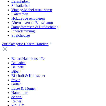
Lehmfarben
Silikatfarben
Vintage-Möbel restaurieren
Kalkfarben
Holztreppe renovieren
Alternativen zu Bauschaum
Dampfbremsen & Luftdichtung
Innendämmung
Streichputze
Zur Kategorie Unsere Händler
Bauart:Naturbaustoffe
Bauladen
Baunetz
Biber
Bischoff & Kohlstetter
frovin
Gütter
Lutze & Törmer
Naturanum
oe.con.
Reiner
SOLUX