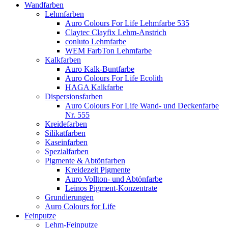
Wandfarben
Lehmfarben
Auro Colours For Life Lehmfarbe 535
Claytec Clayfix Lehm-Anstrich
conluto Lehmfarbe
WEM FarbTon Lehmfarbe
Kalkfarben
Auro Kalk-Buntfarbe
Auro Colours For Life Ecolith
HAGA Kalkfarbe
Dispersionsfarben
Auro Colours For Life Wand- und Deckenfarbe
Nr. 555
Kreidefarben
Silikatfarben
Kaseinfarben
Spezialfarben
Pigmente & Abtönfarben
Kreidezeit Pigmente
Auro Vollton- und Abtönfarbe
Leinos Pigment-Konzentrate
Grundierungen
Auro Colours for Life
Feinputze
Lehm-Feinputze