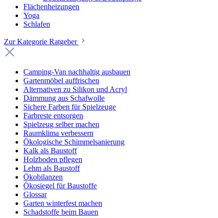
Flächenheizungen
Yoga
Schlafen
Zur Kategorie Ratgeber
Camping-Van nachhaltig ausbauen
Gartenmöbel auffrischen
Alternativen zu Silikon und Acryl
Dämmung aus Schafwolle
Sichere Farben für Spielzeuge
Farbreste entsorgen
Spielzeug selber machen
Raumklima verbessern
Ökologische Schimmelsanierung
Kalk als Baustoff
Holzboden pflegen
Lehm als Baustoff
Ökobilanzen
Ökosiegel für Baustoffe
Glossar
Garten winterfest machen
Schadstoffe beim Bauen