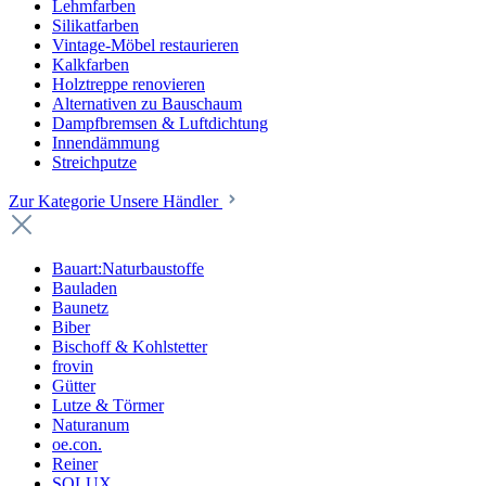
Lehmfarben
Silikatfarben
Vintage-Möbel restaurieren
Kalkfarben
Holztreppe renovieren
Alternativen zu Bauschaum
Dampfbremsen & Luftdichtung
Innendämmung
Streichputze
Zur Kategorie Unsere Händler
Bauart:Naturbaustoffe
Bauladen
Baunetz
Biber
Bischoff & Kohlstetter
frovin
Gütter
Lutze & Törmer
Naturanum
oe.con.
Reiner
SOLUX