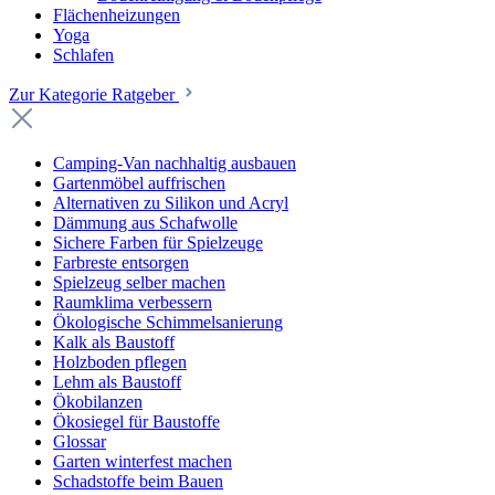
Flächenheizungen
Yoga
Schlafen
Zur Kategorie Ratgeber
Camping-Van nachhaltig ausbauen
Gartenmöbel auffrischen
Alternativen zu Silikon und Acryl
Dämmung aus Schafwolle
Sichere Farben für Spielzeuge
Farbreste entsorgen
Spielzeug selber machen
Raumklima verbessern
Ökologische Schimmelsanierung
Kalk als Baustoff
Holzboden pflegen
Lehm als Baustoff
Ökobilanzen
Ökosiegel für Baustoffe
Glossar
Garten winterfest machen
Schadstoffe beim Bauen