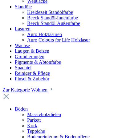
Weißlacke
Standöle
Kreidezeit Standölfarbe
Beeck Standöl-Innenfarbe
Beeck Standöl-Außenfarbe
Lasuren
Auro Holzlasuren
Auro Colours for Life Holzlasur
Wachse
Laugen & Beizen
Grundierungen
Pigmente & Abtönfarbe
Spachtel
Reiniger & Pflege
Pinsel & Zubehör
Zur Kategorie Wohnen
Böden
Massivholzdielen
Parkett
Kork
Teppiche
Bodenreinigung & Bodenpflege