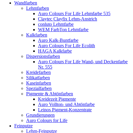
Wandfarben
Lehmfarben
Auro Colours For Life Lehmfarbe 535
Claytec Clayfix Lehm-Anstrich
conluto Lehmfarbe
WEM FarbTon Lehmfarbe
Kalkfarben
Auro Kalk-Buntfarbe
Auro Colours For Life Ecolith
HAGA Kalkfarbe
Dispersionsfarben
Auro Colours For Life Wand- und Deckenfarbe
Nr. 555
Kreidefarben
Silikatfarben
Kaseinfarben
Spezialfarben
Pigmente & Abtönfarben
Kreidezeit Pigmente
Auro Vollton- und Abtönfarbe
Leinos Pigment-Konzentrate
Grundierungen
Auro Colours for Life
Feinputze
Lehm-Feinputze