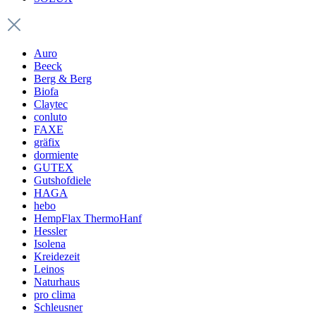
Auro
Beeck
Berg & Berg
Biofa
Claytec
conluto
FAXE
gräfix
dormiente
GUTEX
Gutshofdiele
HAGA
hebo
HempFlax ThermoHanf
Hessler
Isolena
Kreidezeit
Leinos
Naturhaus
pro clima
Schleusner