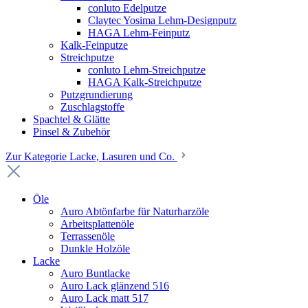
conluto Edelputze
Claytec Yosima Lehm-Designputz
HAGA Lehm-Feinputz
Kalk-Feinputze
Streichputze
conluto Lehm-Streichputze
HAGA Kalk-Streichputze
Putzgrundierung
Zuschlagstoffe
Spachtel & Glätte
Pinsel & Zubehör
Zur Kategorie Lacke, Lasuren und Co.
Öle
Auro Abtönfarbe für Naturharzöle
Arbeitsplattenöle
Terrassenöle
Dunkle Holzöle
Lacke
Auro Buntlacke
Auro Lack glänzend 516
Auro Lack matt 517