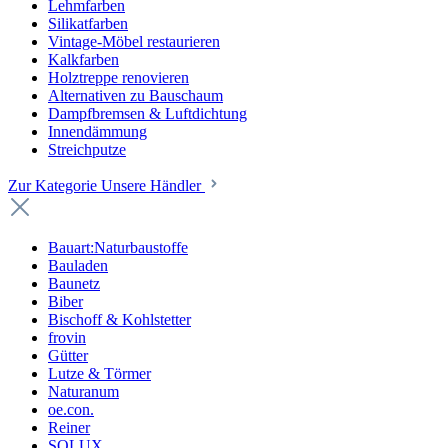
Lehmfarben
Silikatfarben
Vintage-Möbel restaurieren
Kalkfarben
Holztreppe renovieren
Alternativen zu Bauschaum
Dampfbremsen & Luftdichtung
Innendämmung
Streichputze
Zur Kategorie Unsere Händler
Bauart:Naturbaustoffe
Bauladen
Baunetz
Biber
Bischoff & Kohlstetter
frovin
Gütter
Lutze & Törmer
Naturanum
oe.con.
Reiner
SOLUX