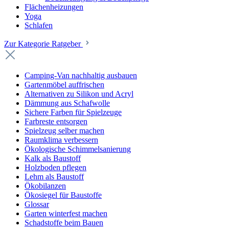
Flächenheizungen
Yoga
Schlafen
Zur Kategorie Ratgeber
Camping-Van nachhaltig ausbauen
Gartenmöbel auffrischen
Alternativen zu Silikon und Acryl
Dämmung aus Schafwolle
Sichere Farben für Spielzeuge
Farbreste entsorgen
Spielzeug selber machen
Raumklima verbessern
Ökologische Schimmelsanierung
Kalk als Baustoff
Holzboden pflegen
Lehm als Baustoff
Ökobilanzen
Ökosiegel für Baustoffe
Glossar
Garten winterfest machen
Schadstoffe beim Bauen