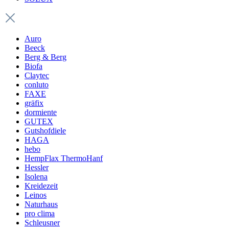
Auro
Beeck
Berg & Berg
Biofa
Claytec
conluto
FAXE
gräfix
dormiente
GUTEX
Gutshofdiele
HAGA
hebo
HempFlax ThermoHanf
Hessler
Isolena
Kreidezeit
Leinos
Naturhaus
pro clima
Schleusner