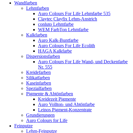
Wandfarben
Lehmfarben
Auro Colours For Life Lehmfarbe 535
Claytec Clayfix Lehm-Anstrich
conluto Lehmfarbe
WEM FarbTon Lehmfarbe
Kalkfarben
Auro Kalk-Buntfarbe
Auro Colours For Life Ecolith
HAGA Kalkfarbe
Dispersionsfarben
Auro Colours For Life Wand- und Deckenfarbe
Nr. 555
Kreidefarben
Silikatfarben
Kaseinfarben
Spezialfarben
Pigmente & Abtönfarben
Kreidezeit Pigmente
Auro Vollton- und Abtönfarbe
Leinos Pigment-Konzentrate
Grundierungen
Auro Colours for Life
Feinputze
Lehm-Feinputze