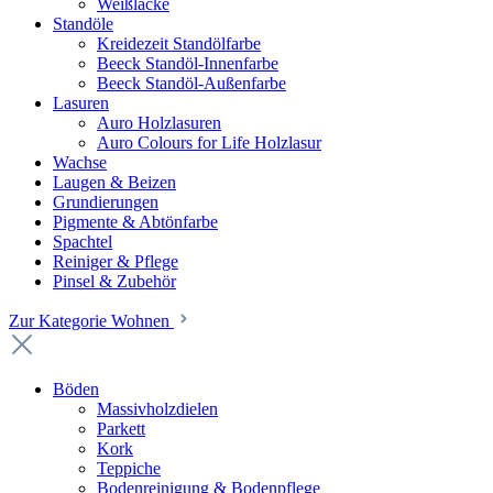
Weißlacke
Standöle
Kreidezeit Standölfarbe
Beeck Standöl-Innenfarbe
Beeck Standöl-Außenfarbe
Lasuren
Auro Holzlasuren
Auro Colours for Life Holzlasur
Wachse
Laugen & Beizen
Grundierungen
Pigmente & Abtönfarbe
Spachtel
Reiniger & Pflege
Pinsel & Zubehör
Zur Kategorie Wohnen
Böden
Massivholzdielen
Parkett
Kork
Teppiche
Bodenreinigung & Bodenpflege