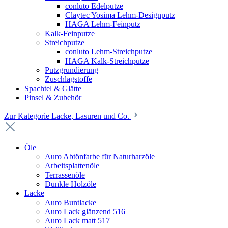
conluto Edelputze
Claytec Yosima Lehm-Designputz
HAGA Lehm-Feinputz
Kalk-Feinputze
Streichputze
conluto Lehm-Streichputze
HAGA Kalk-Streichputze
Putzgrundierung
Zuschlagstoffe
Spachtel & Glätte
Pinsel & Zubehör
Zur Kategorie Lacke, Lasuren und Co.
Öle
Auro Abtönfarbe für Naturharzöle
Arbeitsplattenöle
Terrassenöle
Dunkle Holzöle
Lacke
Auro Buntlacke
Auro Lack glänzend 516
Auro Lack matt 517