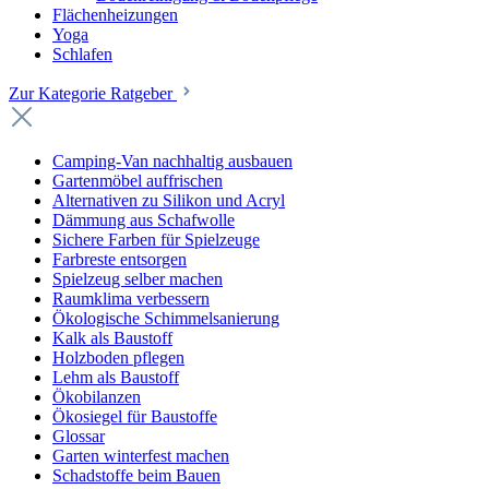
Flächenheizungen
Yoga
Schlafen
Zur Kategorie Ratgeber
Camping-Van nachhaltig ausbauen
Gartenmöbel auffrischen
Alternativen zu Silikon und Acryl
Dämmung aus Schafwolle
Sichere Farben für Spielzeuge
Farbreste entsorgen
Spielzeug selber machen
Raumklima verbessern
Ökologische Schimmelsanierung
Kalk als Baustoff
Holzboden pflegen
Lehm als Baustoff
Ökobilanzen
Ökosiegel für Baustoffe
Glossar
Garten winterfest machen
Schadstoffe beim Bauen