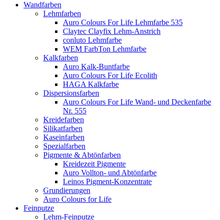
Wandfarben
Lehmfarben
Auro Colours For Life Lehmfarbe 535
Claytec Clayfix Lehm-Anstrich
conluto Lehmfarbe
WEM FarbTon Lehmfarbe
Kalkfarben
Auro Kalk-Buntfarbe
Auro Colours For Life Ecolith
HAGA Kalkfarbe
Dispersionsfarben
Auro Colours For Life Wand- und Deckenfarbe
Nr. 555
Kreidefarben
Silikatfarben
Kaseinfarben
Spezialfarben
Pigmente & Abtönfarben
Kreidezeit Pigmente
Auro Vollton- und Abtönfarbe
Leinos Pigment-Konzentrate
Grundierungen
Auro Colours for Life
Feinputze
Lehm-Feinputze