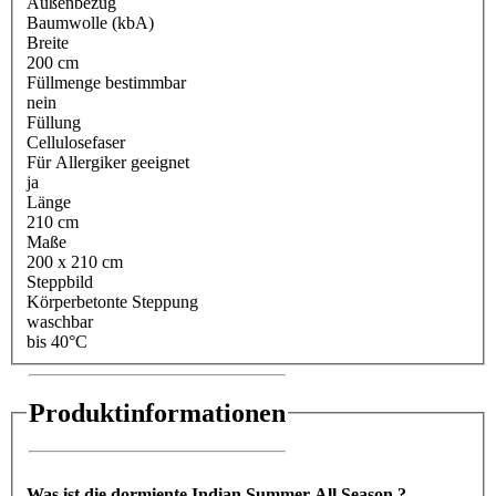
Außenbezug
Baumwolle (kbA)
Breite
200 cm
Füllmenge bestimmbar
nein
Füllung
Cellulosefaser
Für Allergiker geeignet
ja
Länge
210 cm
Maße
200 x 210 cm
Steppbild
Körperbetonte Steppung
waschbar
bis 40°C
Produktinformationen
Was ist die dormiente Indian Summer All Season ?