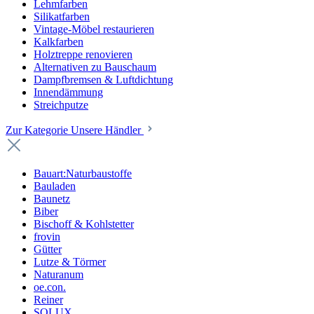
Lehmfarben
Silikatfarben
Vintage-Möbel restaurieren
Kalkfarben
Holztreppe renovieren
Alternativen zu Bauschaum
Dampfbremsen & Luftdichtung
Innendämmung
Streichputze
Zur Kategorie Unsere Händler
Bauart:Naturbaustoffe
Bauladen
Baunetz
Biber
Bischoff & Kohlstetter
frovin
Gütter
Lutze & Törmer
Naturanum
oe.con.
Reiner
SOLUX