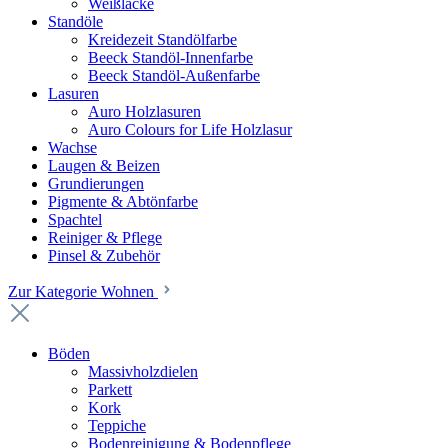
Weißlacke
Standöle
Kreidezeit Standölfarbe
Beeck Standöl-Innenfarbe
Beeck Standöl-Außenfarbe
Lasuren
Auro Holzlasuren
Auro Colours for Life Holzlasur
Wachse
Laugen & Beizen
Grundierungen
Pigmente & Abtönfarbe
Spachtel
Reiniger & Pflege
Pinsel & Zubehör
Zur Kategorie Wohnen
Böden
Massivholzdielen
Parkett
Kork
Teppiche
Bodenreinigung & Bodenpflege