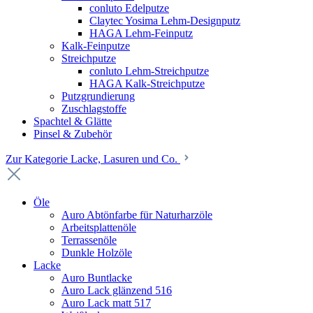
conluto Edelputze
Claytec Yosima Lehm-Designputz
HAGA Lehm-Feinputz
Kalk-Feinputze
Streichputze
conluto Lehm-Streichputze
HAGA Kalk-Streichputze
Putzgrundierung
Zuschlagstoffe
Spachtel & Glätte
Pinsel & Zubehör
Zur Kategorie Lacke, Lasuren und Co.
Öle
Auro Abtönfarbe für Naturharzöle
Arbeitsplattenöle
Terrassenöle
Dunkle Holzöle
Lacke
Auro Buntlacke
Auro Lack glänzend 516
Auro Lack matt 517