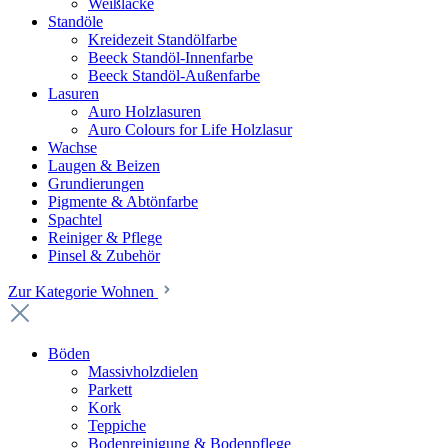
Weißlacke
Standöle
Kreidezeit Standölfarbe
Beeck Standöl-Innenfarbe
Beeck Standöl-Außenfarbe
Lasuren
Auro Holzlasuren
Auro Colours for Life Holzlasur
Wachse
Laugen & Beizen
Grundierungen
Pigmente & Abtönfarbe
Spachtel
Reiniger & Pflege
Pinsel & Zubehör
Zur Kategorie Wohnen
Böden
Massivholzdielen
Parkett
Kork
Teppiche
Bodenreinigung & Bodenpflege