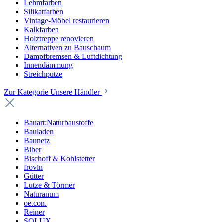
Lehmfarben
Silikatfarben
Vintage-Möbel restaurieren
Kalkfarben
Holztreppe renovieren
Alternativen zu Bauschaum
Dampfbremsen & Luftdichtung
Innendämmung
Streichputze
Zur Kategorie Unsere Händler
Bauart:Naturbaustoffe
Bauladen
Baunetz
Biber
Bischoff & Kohlstetter
frovin
Gütter
Lutze & Törmer
Naturanum
oe.con.
Reiner
SOLUX