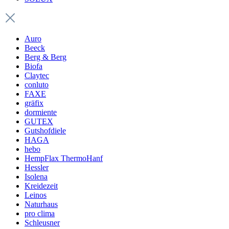
Auro
Beeck
Berg & Berg
Biofa
Claytec
conluto
FAXE
gräfix
dormiente
GUTEX
Gutshofdiele
HAGA
hebo
HempFlax ThermoHanf
Hessler
Isolena
Kreidezeit
Leinos
Naturhaus
pro clima
Schleusner