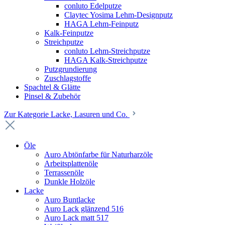
conluto Edelputze
Claytec Yosima Lehm-Designputz
HAGA Lehm-Feinputz
Kalk-Feinputze
Streichputze
conluto Lehm-Streichputze
HAGA Kalk-Streichputze
Putzgrundierung
Zuschlagstoffe
Spachtel & Glätte
Pinsel & Zubehör
Zur Kategorie Lacke, Lasuren und Co.
Öle
Auro Abtönfarbe für Naturharzöle
Arbeitsplattenöle
Terrassenöle
Dunkle Holzöle
Lacke
Auro Buntlacke
Auro Lack glänzend 516
Auro Lack matt 517