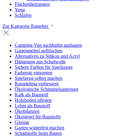
Flächenheizungen
Yoga
Schlafen
Zur Kategorie Ratgeber
Camping-Van nachhaltig ausbauen
Gartenmöbel auffrischen
Alternativen zu Silikon und Acryl
Dämmung aus Schafwolle
Sichere Farben für Spielzeuge
Farbreste entsorgen
Spielzeug selber machen
Raumklima verbessern
Ökologische Schimmelsanierung
Kalk als Baustoff
Holzboden pflegen
Lehm als Baustoff
Ökobilanzen
Ökosiegel für Baustoffe
Glossar
Garten winterfest machen
Schadstoffe beim Bauen