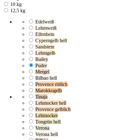
10 kg
12,5 kg
Edelweiß
Lehmweiß
Elfenbein
Cyperngelb hell
Sandstein
Lehmgelb
Bailey
Puder
Mergel
Bilbao hell
Provence rötlich
Marokkogelb
Tinaja
Lehmocker hell
Provence gelblich
Lehmocker
Tongrün hell
Verona
Verona hell