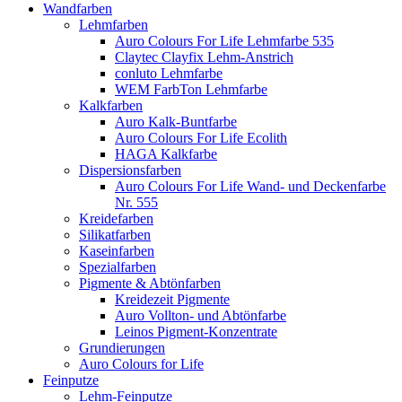
Wandfarben
Lehmfarben
Auro Colours For Life Lehmfarbe 535
Claytec Clayfix Lehm-Anstrich
conluto Lehmfarbe
WEM FarbTon Lehmfarbe
Kalkfarben
Auro Kalk-Buntfarbe
Auro Colours For Life Ecolith
HAGA Kalkfarbe
Dispersionsfarben
Auro Colours For Life Wand- und Deckenfarbe
Nr. 555
Kreidefarben
Silikatfarben
Kaseinfarben
Spezialfarben
Pigmente & Abtönfarben
Kreidezeit Pigmente
Auro Vollton- und Abtönfarbe
Leinos Pigment-Konzentrate
Grundierungen
Auro Colours for Life
Feinputze
Lehm-Feinputze