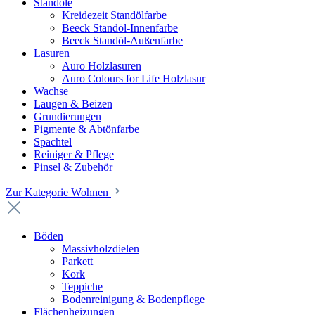
Standöle
Kreidezeit Standölfarbe
Beeck Standöl-Innenfarbe
Beeck Standöl-Außenfarbe
Lasuren
Auro Holzlasuren
Auro Colours for Life Holzlasur
Wachse
Laugen & Beizen
Grundierungen
Pigmente & Abtönfarbe
Spachtel
Reiniger & Pflege
Pinsel & Zubehör
Zur Kategorie Wohnen
Böden
Massivholzdielen
Parkett
Kork
Teppiche
Bodenreinigung & Bodenpflege
Flächenheizungen