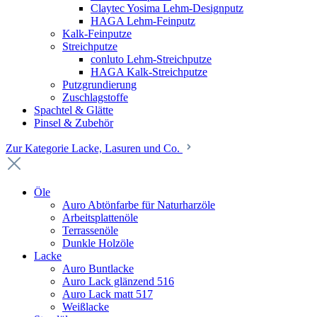
Claytec Yosima Lehm-Designputz
HAGA Lehm-Feinputz
Kalk-Feinputze
Streichputze
conluto Lehm-Streichputze
HAGA Kalk-Streichputze
Putzgrundierung
Zuschlagstoffe
Spachtel & Glätte
Pinsel & Zubehör
Zur Kategorie Lacke, Lasuren und Co.
Öle
Auro Abtönfarbe für Naturharzöle
Arbeitsplattenöle
Terrassenöle
Dunkle Holzöle
Lacke
Auro Buntlacke
Auro Lack glänzend 516
Auro Lack matt 517
Weißlacke