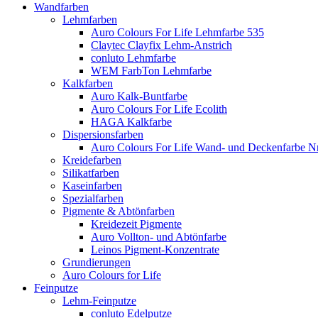
Wandfarben
Lehmfarben
Auro Colours For Life Lehmfarbe 535
Claytec Clayfix Lehm-Anstrich
conluto Lehmfarbe
WEM FarbTon Lehmfarbe
Kalkfarben
Auro Kalk-Buntfarbe
Auro Colours For Life Ecolith
HAGA Kalkfarbe
Dispersionsfarben
Auro Colours For Life Wand- und Deckenfarbe Nr
Kreidefarben
Silikatfarben
Kaseinfarben
Spezialfarben
Pigmente & Abtönfarben
Kreidezeit Pigmente
Auro Vollton- und Abtönfarbe
Leinos Pigment-Konzentrate
Grundierungen
Auro Colours for Life
Feinputze
Lehm-Feinputze
conluto Edelputze