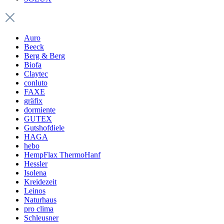
Auro
Beeck
Berg & Berg
Biofa
Claytec
conluto
FAXE
gräfix
dormiente
GUTEX
Gutshofdiele
HAGA
hebo
HempFlax ThermoHanf
Hessler
Isolena
Kreidezeit
Leinos
Naturhaus
pro clima
Schleusner