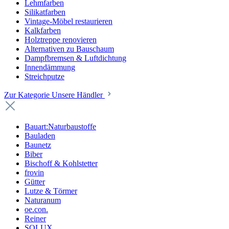
Lehmfarben
Silikatfarben
Vintage-Möbel restaurieren
Kalkfarben
Holztreppe renovieren
Alternativen zu Bauschaum
Dampfbremsen & Luftdichtung
Innendämmung
Streichputze
Zur Kategorie Unsere Händler
Bauart:Naturbaustoffe
Bauladen
Baunetz
Biber
Bischoff & Kohlstetter
frovin
Gütter
Lutze & Törmer
Naturanum
oe.con.
Reiner
SOLUX