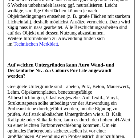
6 Wochen unbehandelt lassen; ggf. neutralisieren. Leicht
wolkige, streifige Oberflächen können je nach
Objektbedingungen entstehen (z. B. große Flächen mit starkem
Lichteinfall), deshalb möglichst Ansätze vermeiden. Dazu wird
zügig nass in nass gearbeitet. Alle Beschichtungsarbeiten sind
auf das Objekt und dessen Nutzung abzustimmen.
Weitere Informationen zu Anwendung finden sich
im
Technischen Merkblatt
.
Auf welchen Untergründen kann Auro Wand- und
Deckenfarbe Nr. 555 Colours For Life angewandt
werden?
Geeignete Untergründe sind Tapeten, Putz, Beton, Mauerwerk,
Lehm, Gipskartonplatten, benetzungsfähige
Altbeschichtungen, Glasfasergewebe. Auf Textil-, Vinyl-,
Strukturtapeten sollte unbedingt vor der Anwendung ein
Probeanstriche durchgeführt werden, um die Eignung zu
prüfen. Auf stark alkalischen Untergründen wie z. B. Kalk,
Kalkputz oder Silikatfarben, kann es durch den hohen pH-Wert
zu einer leichten Farbtonverschiebung kommen. Um ein
optimales Farbergebnis sicherzustellen ist vor einer
großflächigen Anwendung ein Probeanstrich durchzuführen.