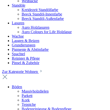
Weißlacke
Standöle
Kreidezeit Standölfarbe
Beeck Standöl-Innenfarbe
Beeck Standöl-Außenfarbe
Lasuren
Auro Holzlasuren
Auro Colours for Life Holzlasur
Wachse
Laugen & Beizen
Grundierungen
Pigmente & Abtönfarbe
Spachtel
Reiniger & Pflege
Pinsel & Zubehör
Zur Kategorie Wohnen
Böden
Massivholzdielen
Parkett
Kork
Teppiche
Bodenreinigung & Bodenpflege