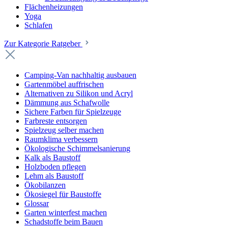
Flächenheizungen
Yoga
Schlafen
Zur Kategorie Ratgeber
Camping-Van nachhaltig ausbauen
Gartenmöbel auffrischen
Alternativen zu Silikon und Acryl
Dämmung aus Schafwolle
Sichere Farben für Spielzeuge
Farbreste entsorgen
Spielzeug selber machen
Raumklima verbessern
Ökologische Schimmelsanierung
Kalk als Baustoff
Holzboden pflegen
Lehm als Baustoff
Ökobilanzen
Ökosiegel für Baustoffe
Glossar
Garten winterfest machen
Schadstoffe beim Bauen