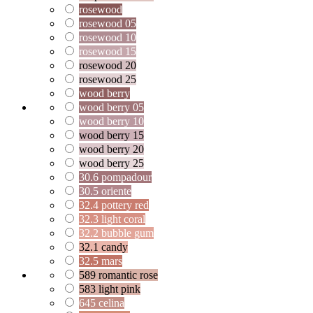
rosewood
rosewood 05
rosewood 10
rosewood 15
rosewood 20
rosewood 25
wood berry
wood berry 05
wood berry 10
wood berry 15
wood berry 20
wood berry 25
30.6 pompadour
30.5 oriente
32.4 pottery red
32.3 light coral
32.2 bubble gum
32.1 candy
32.5 mars
589 romantic rose
583 light pink
645 celina