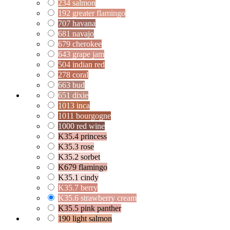
234 salmon
192 greater flamingo
707 havana
681 navajo
679 cherokee
643 grape jam
504 indian red
278 coral
663 bud
651 dixie
1013 inca
1011 bourgogne
1000 red wine
K35.4 princess
K35.3 rose
K35.2 sorbet
K679 flamingo
K35.1 cindy
K35.7 berry
K35.6 strawberry cream
K35.5 pink panther
190 light salmon