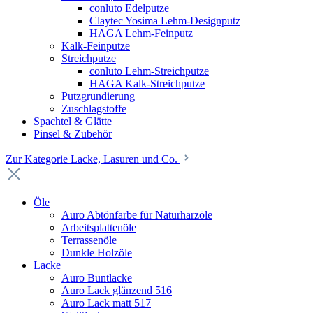
conluto Edelputze
Claytec Yosima Lehm-Designputz
HAGA Lehm-Feinputz
Kalk-Feinputze
Streichputze
conluto Lehm-Streichputze
HAGA Kalk-Streichputze
Putzgrundierung
Zuschlagstoffe
Spachtel & Glätte
Pinsel & Zubehör
Zur Kategorie Lacke, Lasuren und Co.
Öle
Auro Abtönfarbe für Naturharzöle
Arbeitsplattenöle
Terrassenöle
Dunkle Holzöle
Lacke
Auro Buntlacke
Auro Lack glänzend 516
Auro Lack matt 517