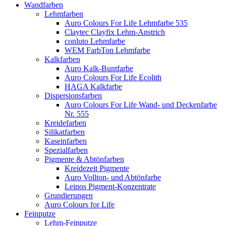
Wandfarben
Lehmfarben
Auro Colours For Life Lehmfarbe 535
Claytec Clayfix Lehm-Anstrich
conluto Lehmfarbe
WEM FarbTon Lehmfarbe
Kalkfarben
Auro Kalk-Buntfarbe
Auro Colours For Life Ecolith
HAGA Kalkfarbe
Dispersionsfarben
Auro Colours For Life Wand- und Deckenfarbe
Nr. 555
Kreidefarben
Silikatfarben
Kaseinfarben
Spezialfarben
Pigmente & Abtönfarben
Kreidezeit Pigmente
Auro Vollton- und Abtönfarbe
Leinos Pigment-Konzentrate
Grundierungen
Auro Colours for Life
Feinputze
Lehm-Feinputze