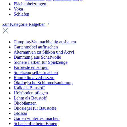
Flächenheizungen
Yoga
Schlafen
Zur Kategorie Ratgeber
Camping-Van nachhaltig ausbauen
Gartenmöbel auffrischen
Alternativen zu Silikon und Acryl
Dämmung aus Schafwolle
Sichere Farben für Spielzeuge
Farbreste entsorgen
Spielzeug selber machen
Raumklima verbessern
Ökologische Schimmelsanierung
Kalk als Baustoff
Holzboden pflegen
Lehm als Baustoff
Ökobilanzen
Ökosiegel für Baustoffe
Glossar
Garten winterfest machen
Schadstoffe beim Bauen