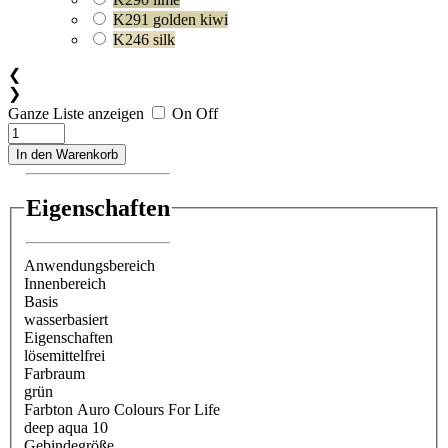
K291 golden kiwi
K246 silk
❮
❯
Ganze Liste anzeigen
On
Off
In den Warenkorb
Eigenschaften
Anwendungsbereich
Innenbereich
Basis
wasserbasiert
Eigenschaften
lösemittelfrei
Farbraum
grün
Farbton Auro Colours For Life
deep aqua 10
Gebindegröße