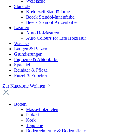
Weißlacke
Standöle
Kreidezeit Standölfarbe
Beeck Standöl-Innenfarbe
Beeck Standöl-Außenfarbe
Lasuren
Auro Holzlasuren
Auro Colours for Life Holzlasur
Wachse
Laugen & Beizen
Grundierungen
Pigmente & Abtönfarbe
Spachtel
Reiniger & Pflege
Pinsel & Zubehör
Zur Kategorie Wohnen
Böden
Massivholzdielen
Parkett
Kork
Teppiche
Bodenreinigung & Bodenpflege