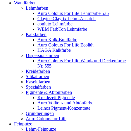
Wandfarben
Lehmfarben
Auro Colours For Life Lehmfarbe 535
Claytec Clayfix Lehm-Anstrich
conluto Lehmfarbe
WEM FarbTon Lehmfarbe
Kalkfarben
Auro Kalk-Buntfarbe
Auro Colours For Life Ecolith
HAGA Kalkfarbe
Dispersionsfarben
Auro Colours For Life Wand- und Deckenfarbe
Nr. 555
Kreidefarben
Silikatfarben
Kaseinfarben
Spezialfarben
Pigmente & Abtönfarben
Kreidezeit Pigmente
Auro Vollton- und Abtönfarbe
Leinos Pigment-Konzentrate
Grundierungen
Auro Colours for Life
Feinputze
Lehm-Feinputze