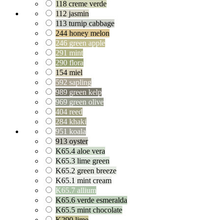
118 creme verde
112 jasmin
113 turnip cabbage
244 honey melon
246 green apple
291 mint
290 flora
154 miel
592 sapling
989 green kelp
969 green olive
404 reed
284 khaki
951 koala
913 oyster
K65.4 aloe vera
K65.3 lime green
K65.2 green breeze
K65.1 mint cream
K65.7 allium
K65.6 verde esmeralda
K65.5 mint chocolate
K290 lime