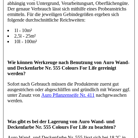
abhängig vom Untergrund, Verarbeitungsart, Oberflächengüte.
Der genaue Verbrauch lässt sich mithilfe eines Probeanstrichs
ermitteln. Für die jeweiligen Gebindegrößen ergeben sich
folgende durchschnittliche Reichweiten:
1l - 10m²
2,5l - 25m²
10l - 100m²
Wie können Werkzeuge nach Benutzung von Auro Wand-
und Deckenfarbe Nr. 555 Colours For Life gereinigt
werden?
Sofort nach Gebrauch müssen die Produktreste zuerst gut
ausgestrichen oder abgeschliffen und gründlich mit Wasser ggf.
unter Zusatz von
Auro Pflanzenseife Nr. 411
nachgewaschen
werden.
Was gibt es bei der Lagerung von Auro Wand- und
Deckenfarbe Nr. 555 Colours For Life zu beachten?
Auro Wand- und Deckenfarbe Nr. 555 lässt sich bei 18 °C in