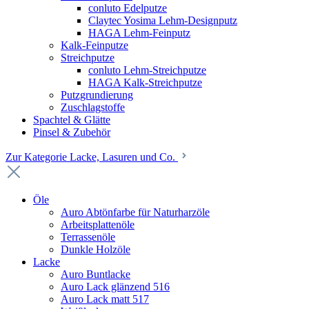
conluto Edelputze
Claytec Yosima Lehm-Designputz
HAGA Lehm-Feinputz
Kalk-Feinputze
Streichputze
conluto Lehm-Streichputze
HAGA Kalk-Streichputze
Putzgrundierung
Zuschlagstoffe
Spachtel & Glätte
Pinsel & Zubehör
Zur Kategorie Lacke, Lasuren und Co.
Öle
Auro Abtönfarbe für Naturharzöle
Arbeitsplattenöle
Terrassenöle
Dunkle Holzöle
Lacke
Auro Buntlacke
Auro Lack glänzend 516
Auro Lack matt 517