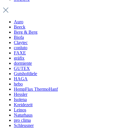
Auro
Beeck
Berg & Berg
Biofa
Claytec
conluto
FAXE
gräfix
dormiente
GUTEX
Gutshofdiele
HAGA
hebo
HempFlax ThermoHanf
Hessler
Isolena
Kreidezeit
Leinos
Naturhaus
pro clima
Schleusner