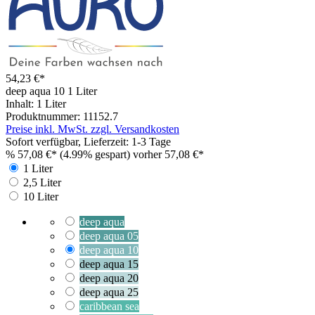
54,23 €*
deep aqua 10
1 Liter
Inhalt:
1 Liter
Produktnummer:
11152.7
Preise inkl. MwSt. zzgl. Versandkosten
Sofort verfügbar, Lieferzeit: 1-3 Tage
%
57,08 €*
(4.99% gespart)
vorher 57,08 €*
1 Liter
2,5 Liter
10 Liter
deep aqua
deep aqua 05
deep aqua 10
deep aqua 15
deep aqua 20
deep aqua 25
caribbean sea