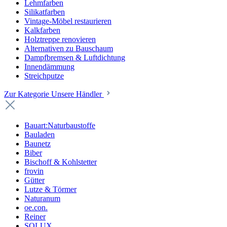
Lehmfarben
Silikatfarben
Vintage-Möbel restaurieren
Kalkfarben
Holztreppe renovieren
Alternativen zu Bauschaum
Dampfbremsen & Luftdichtung
Innendämmung
Streichputze
Zur Kategorie Unsere Händler
Bauart:Naturbaustoffe
Bauladen
Baunetz
Biber
Bischoff & Kohlstetter
frovin
Gütter
Lutze & Törmer
Naturanum
oe.con.
Reiner
SOLUX