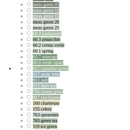
moss green 05
moss green 10
moss green 15
moss green 20
moss green 25
60.4 kardamom
60.3 pistacchio
60.2 crema verde
60.1 spring
60.7 smaragd
60.6 verde opale
60.5 paradise green
837 arctic mint
863 jade
813 light teal
766 young grass
967 eucalyptus
160 chartreuse
155 celery
763 spearmint
765 green tea
119 ice green