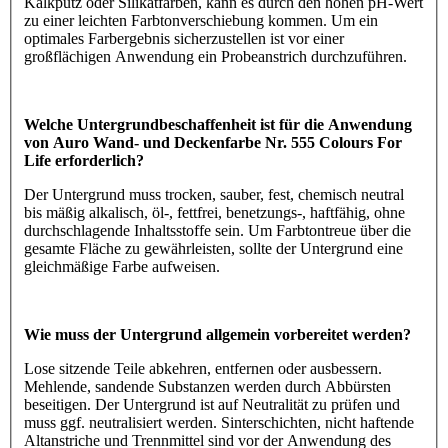
Kalkputz oder Silikatfarben, kann es durch den hohen pH-Wert
zu einer leichten Farbtonverschiebung kommen. Um ein
optimales Farbergebnis sicherzustellen ist vor einer
großflächigen Anwendung ein Probeanstrich durchzuführen.
Welche Untergrundbeschaffenheit ist für die Anwendung
von Auro Wand- und Deckenfarbe Nr. 555 Colours For
Life erforderlich?
Der Untergrund muss trocken, sauber, fest, chemisch neutral
bis mäßig alkalisch, öl-, fettfrei, benetzungs-, haftfähig, ohne
durchschlagende Inhaltsstoffe sein. Um Farbtontreue über die
gesamte Fläche zu gewährleisten, sollte der Untergrund eine
gleichmäßige Farbe aufweisen.
Wie muss der Untergrund allgemein vorbereitet werden?
Lose sitzende Teile abkehren, entfernen oder ausbessern.
Mehlende, sandende Substanzen werden durch Abbürsten
beseitigen. Der Untergrund ist auf Neutralität zu prüfen und
muss ggf. neutralisiert werden. Sinterschichten, nicht haftende
Altanstriche und Trennmittel sind vor der Anwendung des