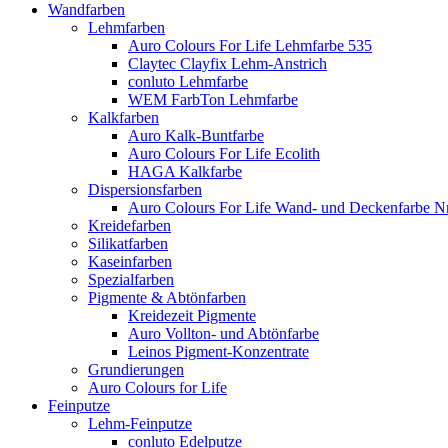
Wandfarben
Lehmfarben
Auro Colours For Life Lehmfarbe 535
Claytec Clayfix Lehm-Anstrich
conluto Lehmfarbe
WEM FarbTon Lehmfarbe
Kalkfarben
Auro Kalk-Buntfarbe
Auro Colours For Life Ecolith
HAGA Kalkfarbe
Dispersionsfarben
Auro Colours For Life Wand- und Deckenfarbe Nr
Kreidefarben
Silikatfarben
Kaseinfarben
Spezialfarben
Pigmente & Abtönfarben
Kreidezeit Pigmente
Auro Vollton- und Abtönfarbe
Leinos Pigment-Konzentrate
Grundierungen
Auro Colours for Life
Feinputze
Lehm-Feinputze
conluto Edelputze