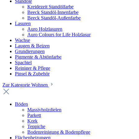
Standöle
Kreidezeit Standölfarbe
Beeck Standöl-Innenfarbe
Beeck Standöl-Außenfarbe
Lasuren
Auro Holzlasuren
Auro Colours for Life Holzlasur
Wachse
Laugen & Beizen
Grundierungen
Pigmente & Abtönfarbe
Spachtel
Reiniger & Pflege
Pinsel & Zubehör
Zur Kategorie Wohnen
Böden
Massivholzdielen
Parkett
Kork
Teppiche
Bodenreinigung & Bodenpflege
Flächenheizungen