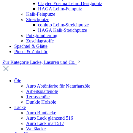
Claytec Yosima Lehm-Designputz
HAGA Lehm-Feinputz
Kalk-Feinputze
Streichputze
conluto Lehm-Streichputze
HAGA Kalk-Streichputze
Putzgrundierung
Zuschlagstoffe
Spachtel & Glätte
Pinsel & Zubehör
Zur Kategorie Lacke, Lasuren und Co.
Öle
Auro Abtönfarbe für Naturharzöle
Arbeitsplattenöle
Terrassenöle
Dunkle Holzöle
Lacke
Auro Buntlacke
Auro Lack glänzend 516
Auro Lack matt 517
Weißlacke