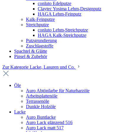
conluto Edelputze
Claytec Yosima Lehm-Designputz
HAGA Lehm-Feinputz
Kalk-Feinputze
Streichputze
conluto Lehm-Streichputze
HAGA Kalk-Streichputze
Putzgrundierung
Zuschlagstoffe
Spachtel & Glätte
Pinsel & Zubehör
Zur Kategorie Lacke, Lasuren und Co.
Öle
Auro Abtönfarbe für Naturharzöle
Arbeitsplattenöle
Terrassenöle
Dunkle Holzöle
Lacke
Auro Buntlacke
Auro Lack glänzend 516
Auro Lack matt 517