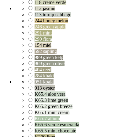
118 creme verde
112 jasmin
113 turnip cabbage
244 honey melon
246 green apple
291 mint
290 flora
154 miel
592 sapling
989 green kelp
969 green olive
404 reed
284 khaki
951 koala
913 oyster
K65.4 aloe vera
K65.3 lime green
K65.2 green breeze
K65.1 mint cream
K65.7 allium
K65.6 verde esmeralda
K65.5 mint chocolate
K290 lime