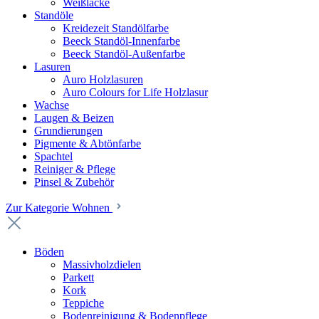
Weißlacke
Standöle
Kreidezeit Standölfarbe
Beeck Standöl-Innenfarbe
Beeck Standöl-Außenfarbe
Lasuren
Auro Holzlasuren
Auro Colours for Life Holzlasur
Wachse
Laugen & Beizen
Grundierungen
Pigmente & Abtönfarbe
Spachtel
Reiniger & Pflege
Pinsel & Zubehör
Zur Kategorie Wohnen
Böden
Massivholzdielen
Parkett
Kork
Teppiche
Bodenreinigung & Bodenpflege