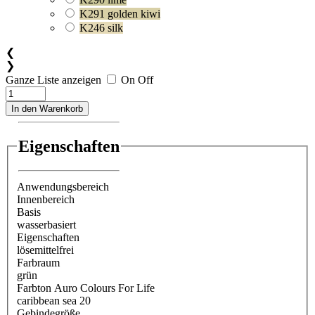
K291 golden kiwi
K246 silk
❮
❯
Ganze Liste anzeigen
On
Off
In den Warenkorb
Eigenschaften
Anwendungsbereich
Innenbereich
Basis
wasserbasiert
Eigenschaften
lösemittelfrei
Farbraum
grün
Farbton Auro Colours For Life
caribbean sea 20
Gebindegröße