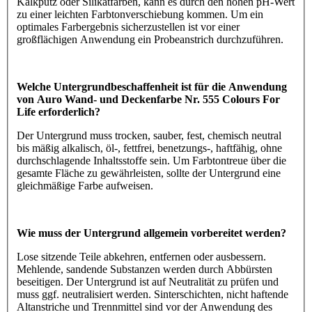
Kalkputz oder Silikatfarben, kann es durch den hohen pH-Wert
zu einer leichten Farbtonverschiebung kommen. Um ein
optimales Farbergebnis sicherzustellen ist vor einer
großflächigen Anwendung ein Probeanstrich durchzuführen.
Welche Untergrundbeschaffenheit ist für die Anwendung
von Auro Wand- und Deckenfarbe Nr. 555 Colours For
Life erforderlich?
Der Untergrund muss trocken, sauber, fest, chemisch neutral
bis mäßig alkalisch, öl-, fettfrei, benetzungs-, haftfähig, ohne
durchschlagende Inhaltsstoffe sein. Um Farbtontreue über die
gesamte Fläche zu gewährleisten, sollte der Untergrund eine
gleichmäßige Farbe aufweisen.
Wie muss der Untergrund allgemein vorbereitet werden?
Lose sitzende Teile abkehren, entfernen oder ausbessern.
Mehlende, sandende Substanzen werden durch Abbürsten
beseitigen. Der Untergrund ist auf Neutralität zu prüfen und
muss ggf. neutralisiert werden. Sinterschichten, nicht haftende
Altanstriche und Trennmittel sind vor der Anwendung des