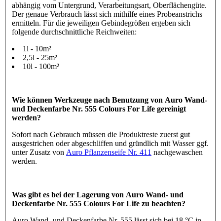
abhängig vom Untergrund, Verarbeitungsart, Oberflächengüte.
Der genaue Verbrauch lässt sich mithilfe eines Probeanstrichs
ermitteln. Für die jeweiligen Gebindegrößen ergeben sich
folgende durchschnittliche Reichweiten:
1l - 10m²
2,5l - 25m²
10l - 100m²
Wie können Werkzeuge nach Benutzung von Auro Wand-
und Deckenfarbe Nr. 555 Colours For Life gereinigt
werden?
Sofort nach Gebrauch müssen die Produktreste zuerst gut
ausgestrichen oder abgeschliffen und gründlich mit Wasser ggf.
unter Zusatz von
Auro Pflanzenseife Nr. 411
nachgewaschen
werden.
Was gibt es bei der Lagerung von Auro Wand- und
Deckenfarbe Nr. 555 Colours For Life zu beachten?
Auro Wand- und Deckenfarbe Nr. 555 lässt sich bei 18 °C in