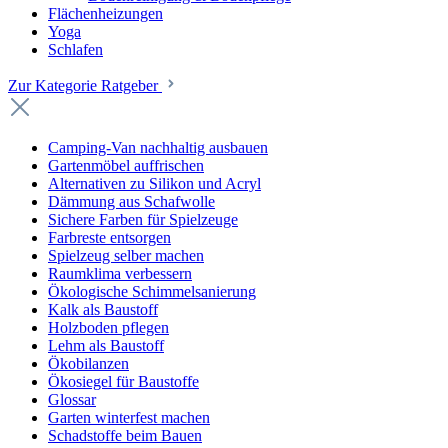
Flächenheizungen
Yoga
Schlafen
Zur Kategorie Ratgeber
Camping-Van nachhaltig ausbauen
Gartenmöbel auffrischen
Alternativen zu Silikon und Acryl
Dämmung aus Schafwolle
Sichere Farben für Spielzeuge
Farbreste entsorgen
Spielzeug selber machen
Raumklima verbessern
Ökologische Schimmelsanierung
Kalk als Baustoff
Holzboden pflegen
Lehm als Baustoff
Ökobilanzen
Ökosiegel für Baustoffe
Glossar
Garten winterfest machen
Schadstoffe beim Bauen