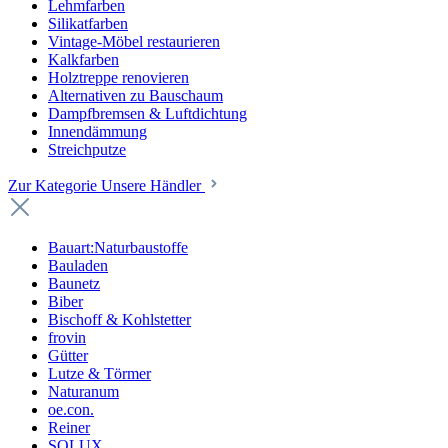
Lehmfarben
Silikatfarben
Vintage-Möbel restaurieren
Kalkfarben
Holztreppe renovieren
Alternativen zu Bauschaum
Dampfbremsen & Luftdichtung
Innendämmung
Streichputze
Zur Kategorie Unsere Händler
Bauart:Naturbaustoffe
Bauladen
Baunetz
Biber
Bischoff & Kohlstetter
frovin
Gütter
Lutze & Törmer
Naturanum
oe.con.
Reiner
SOLUX