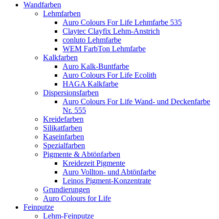
Wandfarben
Lehmfarben
Auro Colours For Life Lehmfarbe 535
Claytec Clayfix Lehm-Anstrich
conluto Lehmfarbe
WEM FarbTon Lehmfarbe
Kalkfarben
Auro Kalk-Buntfarbe
Auro Colours For Life Ecolith
HAGA Kalkfarbe
Dispersionsfarben
Auro Colours For Life Wand- und Deckenfarbe
Nr. 555
Kreidefarben
Silikatfarben
Kaseinfarben
Spezialfarben
Pigmente & Abtönfarben
Kreidezeit Pigmente
Auro Vollton- und Abtönfarbe
Leinos Pigment-Konzentrate
Grundierungen
Auro Colours for Life
Feinputze
Lehm-Feinputze