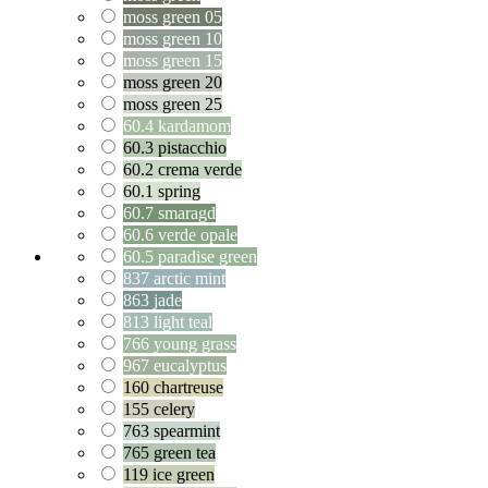
moss green 05
moss green 10
moss green 15
moss green 20
moss green 25
60.4 kardamom
60.3 pistacchio
60.2 crema verde
60.1 spring
60.7 smaragd
60.6 verde opale
60.5 paradise green
837 arctic mint
863 jade
813 light teal
766 young grass
967 eucalyptus
160 chartreuse
155 celery
763 spearmint
765 green tea
119 ice green