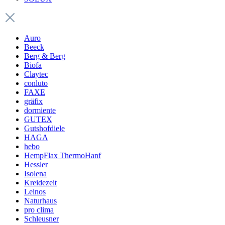
Auro
Beeck
Berg & Berg
Biofa
Claytec
conluto
FAXE
gräfix
dormiente
GUTEX
Gutshofdiele
HAGA
hebo
HempFlax ThermoHanf
Hessler
Isolena
Kreidezeit
Leinos
Naturhaus
pro clima
Schleusner