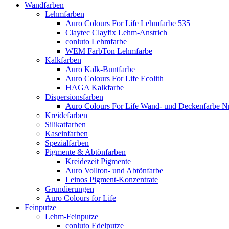
Wandfarben
Lehmfarben
Auro Colours For Life Lehmfarbe 535
Claytec Clayfix Lehm-Anstrich
conluto Lehmfarbe
WEM FarbTon Lehmfarbe
Kalkfarben
Auro Kalk-Buntfarbe
Auro Colours For Life Ecolith
HAGA Kalkfarbe
Dispersionsfarben
Auro Colours For Life Wand- und Deckenfarbe Nr
Kreidefarben
Silikatfarben
Kaseinfarben
Spezialfarben
Pigmente & Abtönfarben
Kreidezeit Pigmente
Auro Vollton- und Abtönfarbe
Leinos Pigment-Konzentrate
Grundierungen
Auro Colours for Life
Feinputze
Lehm-Feinputze
conluto Edelputze