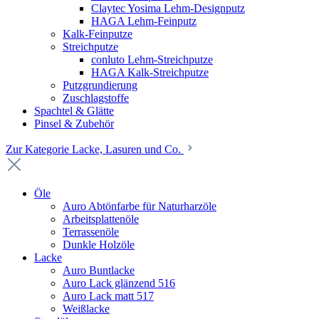
Claytec Yosima Lehm-Designputz
HAGA Lehm-Feinputz
Kalk-Feinputze
Streichputze
conluto Lehm-Streichputze
HAGA Kalk-Streichputze
Putzgrundierung
Zuschlagstoffe
Spachtel & Glätte
Pinsel & Zubehör
Zur Kategorie Lacke, Lasuren und Co.
Öle
Auro Abtönfarbe für Naturharzöle
Arbeitsplattenöle
Terrassenöle
Dunkle Holzöle
Lacke
Auro Buntlacke
Auro Lack glänzend 516
Auro Lack matt 517
Weißlacke