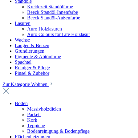
Standöle
Kreidezeit Standölfarbe
Beeck Standöl-Innenfarbe
Beeck Standöl-Außenfarbe
Lasuren
Auro Holzlasuren
Auro Colours for Life Holzlasur
Wachse
Laugen & Beizen
Grundierungen
Pigmente & Abtönfarbe
Spachtel
Reiniger & Pflege
Pinsel & Zubehör
Zur Kategorie Wohnen
Böden
Massivholzdielen
Parkett
Kork
Teppiche
Bodenreinigung & Bodenpflege
Flächenheizungen