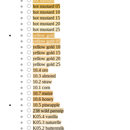
hot mustard
hot mustard 05
hot mustard 10
hot mustard 15
hot mustard 20
hot mustard 25
yellow gold
yellow gold 05
yellow gold 10
yellow gold 15
yellow gold 20
yellow gold 25
10.4 oro
10.3 almond
10.2 straw
10.1 corn
10.7 maize
10.6 honey
10.5 pineapple
238 wild parsnip
K05.4 vanilla
K05.3 naturelle
K05.2 buttermilk