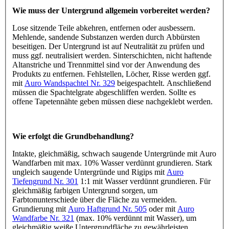
Wie muss der Untergrund allgemein vorbereitet werden?
Lose sitzende Teile abkehren, entfernen oder ausbessern.
Mehlende, sandende Substanzen werden durch Abbürsten
beseitigen. Der Untergrund ist auf Neutralität zu prüfen und
muss ggf. neutralisiert werden. Sinterschichten, nicht haftende
Altanstriche und Trennmittel sind vor der Anwendung des
Produkts zu entfernen. Fehlstellen, Löcher, Risse werden ggf.
mit
Auro Wandspachtel Nr. 329
beigespachtelt. Anschließend
müssen die Spachtelgrate abgeschliffen werden. Sollte es
offene Tapetennähte geben müssen diese nachgeklebt werden.
Wie erfolgt die Grundbehandlung?
Intakte, gleichmäßig, schwach saugende Untergründe mit Auro
Wandfarben mit max. 10% Wasser verdünnt grundieren. Stark
ungleich saugende Untergründe und Rigips mit
Auro
Tiefengrund Nr. 301
1:1 mit Wasser verdünnt grundieren. Für
gleichmäßig farbigen Untergrund sorgen, um
Farbtonunterschiede über die Fläche zu vermeiden.
Grundierung mit
Auro Haftgrund Nr. 505
oder mit
Auro
Wandfarbe Nr. 321
(max. 10% verdünnt mit Wasser), um
gleichmäßig weiße Untergrundfläche zu gewährleisten.