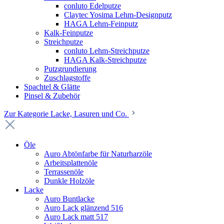
conluto Edelputze
Claytec Yosima Lehm-Designputz
HAGA Lehm-Feinputz
Kalk-Feinputze
Streichputze
conluto Lehm-Streichputze
HAGA Kalk-Streichputze
Putzgrundierung
Zuschlagstoffe
Spachtel & Glätte
Pinsel & Zubehör
Zur Kategorie Lacke, Lasuren und Co.
Öle
Auro Abtönfarbe für Naturharzöle
Arbeitsplattenöle
Terrassenöle
Dunkle Holzöle
Lacke
Auro Buntlacke
Auro Lack glänzend 516
Auro Lack matt 517