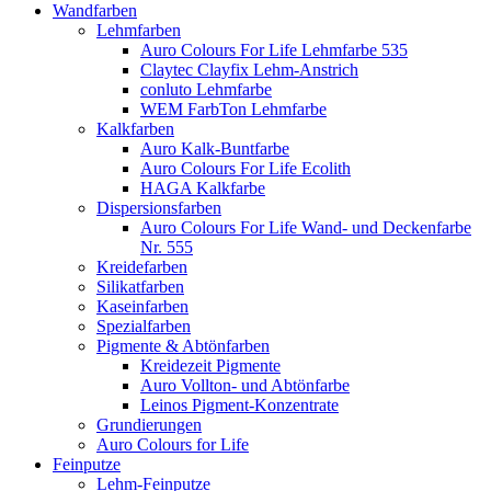
Wandfarben
Lehmfarben
Auro Colours For Life Lehmfarbe 535
Claytec Clayfix Lehm-Anstrich
conluto Lehmfarbe
WEM FarbTon Lehmfarbe
Kalkfarben
Auro Kalk-Buntfarbe
Auro Colours For Life Ecolith
HAGA Kalkfarbe
Dispersionsfarben
Auro Colours For Life Wand- und Deckenfarbe
Nr. 555
Kreidefarben
Silikatfarben
Kaseinfarben
Spezialfarben
Pigmente & Abtönfarben
Kreidezeit Pigmente
Auro Vollton- und Abtönfarbe
Leinos Pigment-Konzentrate
Grundierungen
Auro Colours for Life
Feinputze
Lehm-Feinputze