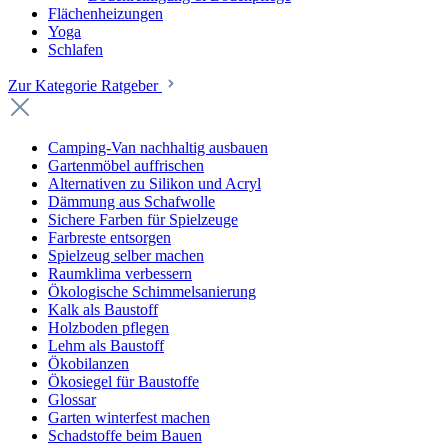
Flächenheizungen
Yoga
Schlafen
Zur Kategorie Ratgeber
Camping-Van nachhaltig ausbauen
Gartenmöbel auffrischen
Alternativen zu Silikon und Acryl
Dämmung aus Schafwolle
Sichere Farben für Spielzeuge
Farbreste entsorgen
Spielzeug selber machen
Raumklima verbessern
Ökologische Schimmelsanierung
Kalk als Baustoff
Holzboden pflegen
Lehm als Baustoff
Ökobilanzen
Ökosiegel für Baustoffe
Glossar
Garten winterfest machen
Schadstoffe beim Bauen