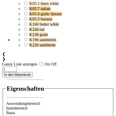
K05.1 linen white
K05.7 safran
K05.6 giallo limone
K05.5 banana
K160 butter white
K244 oat
K238 grain
K196 sandstorm
K226 sandstone
❮
❯
Ganze Liste anzeigen
On
Off
In den Warenkorb
Eigenschaften
Anwendungsbereich
Innenbereich
Basis