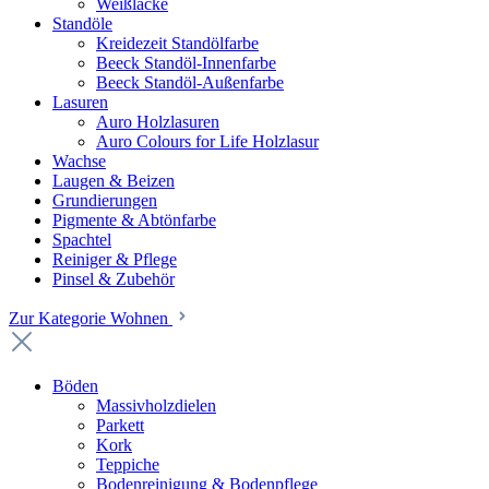
Weißlacke
Standöle
Kreidezeit Standölfarbe
Beeck Standöl-Innenfarbe
Beeck Standöl-Außenfarbe
Lasuren
Auro Holzlasuren
Auro Colours for Life Holzlasur
Wachse
Laugen & Beizen
Grundierungen
Pigmente & Abtönfarbe
Spachtel
Reiniger & Pflege
Pinsel & Zubehör
Zur Kategorie Wohnen
Böden
Massivholzdielen
Parkett
Kork
Teppiche
Bodenreinigung & Bodenpflege