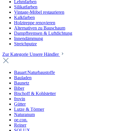
Lehmfarben
Silikatfarben
Vintage-Möbel restaurieren
Kalkfarben
Holztreppe renovieren
Alternativen zu Bauschaum
Dampfbremsen & Luftdichtung
Innendämmung
Streichputze
Zur Kategorie Unsere Händler
Bauart:Naturbaustoffe
Bauladen
Baunetz
Biber
Bischoff & Kohlstetter
frovin
Gütter
Lutze & Törmer
Naturanum
oe.con.
Reiner
SOLUX