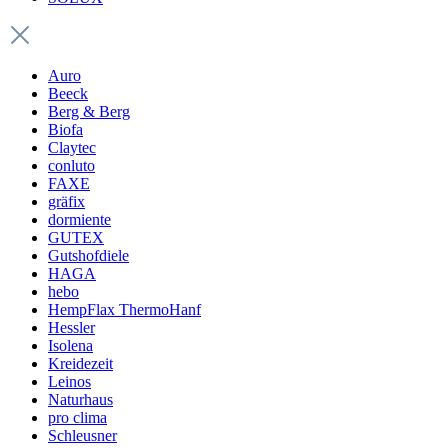
Auro
Beeck
Berg & Berg
Biofa
Claytec
conluto
FAXE
gräfix
dormiente
GUTEX
Gutshofdiele
HAGA
hebo
HempFlax ThermoHanf
Hessler
Isolena
Kreidezeit
Leinos
Naturhaus
pro clima
Schleusner