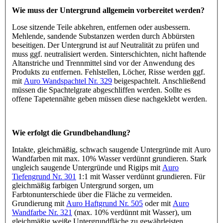
Wie muss der Untergrund allgemein vorbereitet werden?
Lose sitzende Teile abkehren, entfernen oder ausbessern.
Mehlende, sandende Substanzen werden durch Abbürsten
beseitigen. Der Untergrund ist auf Neutralität zu prüfen und
muss ggf. neutralisiert werden. Sinterschichten, nicht haftende
Altanstriche und Trennmittel sind vor der Anwendung des
Produkts zu entfernen. Fehlstellen, Löcher, Risse werden ggf.
mit
Auro Wandspachtel Nr. 329
beigespachtelt. Anschließend
müssen die Spachtelgrate abgeschliffen werden. Sollte es
offene Tapetennähte geben müssen diese nachgeklebt werden.
Wie erfolgt die Grundbehandlung?
Intakte, gleichmäßig, schwach saugende Untergründe mit Auro
Wandfarben mit max. 10% Wasser verdünnt grundieren. Stark
ungleich saugende Untergründe und Rigips mit
Auro
Tiefengrund Nr. 301
1:1 mit Wasser verdünnt grundieren. Für
gleichmäßig farbigen Untergrund sorgen, um
Farbtonunterschiede über die Fläche zu vermeiden.
Grundierung mit
Auro Haftgrund Nr. 505
oder mit
Auro
Wandfarbe Nr. 321
(max. 10% verdünnt mit Wasser), um
gleichmäßig weiße Untergrundfläche zu gewährleisten.