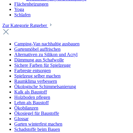
Flächenheizungen
Yoga
Schlafen
Zur Kategorie Ratgeber
Camping-Van nachhaltig ausbauen
Gartenmöbel auffrischen
Alternativen zu Silikon und Acryl
Dämmung aus Schafwolle
Sichere Farben für Spielzeuge
Farbreste entsorgen
Spielzeug selber machen
Raumklima verbessern
Ökologische Schimmelsanierung
Kalk als Baustoff
Holzboden pflegen
Lehm als Baustoff
Ökobilanzen
Ökosiegel für Baustoffe
Glossar
Garten winterfest machen
Schadstoffe beim Bauen