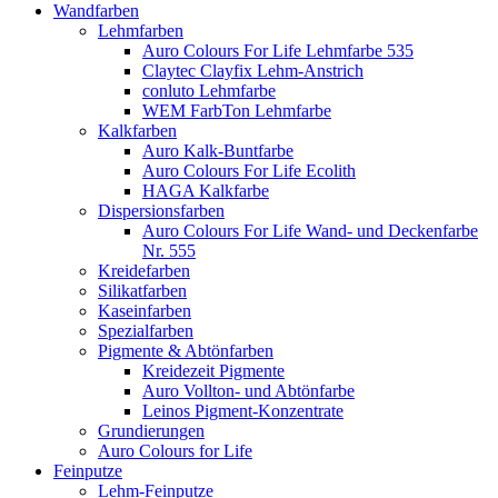
Wandfarben
Lehmfarben
Auro Colours For Life Lehmfarbe 535
Claytec Clayfix Lehm-Anstrich
conluto Lehmfarbe
WEM FarbTon Lehmfarbe
Kalkfarben
Auro Kalk-Buntfarbe
Auro Colours For Life Ecolith
HAGA Kalkfarbe
Dispersionsfarben
Auro Colours For Life Wand- und Deckenfarbe
Nr. 555
Kreidefarben
Silikatfarben
Kaseinfarben
Spezialfarben
Pigmente & Abtönfarben
Kreidezeit Pigmente
Auro Vollton- und Abtönfarbe
Leinos Pigment-Konzentrate
Grundierungen
Auro Colours for Life
Feinputze
Lehm-Feinputze