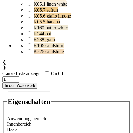
K05.1 linen white
K05.7 safran
K05.6 giallo limone
K05.5 banana
K160 butter white
K244 oat
K238 grain
K196 sandstorm
K226 sandstone
❮
❯
Ganze Liste anzeigen
On
Off
In den Warenkorb
Eigenschaften
Anwendungsbereich
Innenbereich
Basis