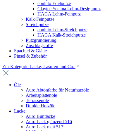
conluto Edelputze
Claytec Yosima Lehm-Designputz
HAGA Lehm-Feinputz
Kalk-Feinputze
Streichputze
conluto Lehm-Streichputze
HAGA Kalk-Streichputze
Putzgrundierung
Zuschlagstoffe
Spachtel & Glätte
Pinsel & Zubehör
Zur Kategorie Lacke, Lasuren und Co.
Öle
Auro Abtönfarbe für Naturharzöle
Arbeitsplattenöle
Terrassenöle
Dunkle Holzöle
Lacke
Auro Buntlacke
Auro Lack glänzend 516
Auro Lack matt 517