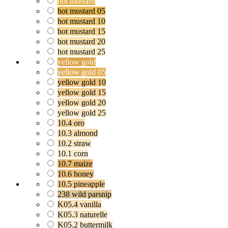
hot mustard
hot mustard 05
hot mustard 10
hot mustard 15
hot mustard 20
hot mustard 25
yellow gold
yellow gold 05
yellow gold 10
yellow gold 15
yellow gold 20
yellow gold 25
10.4 oro
10.3 almond
10.2 straw
10.1 corn
10.7 maize
10.6 honey
10.5 pineapple
238 wild parsnip
K05.4 vanilla
K05.3 naturelle
K05.2 buttermilk