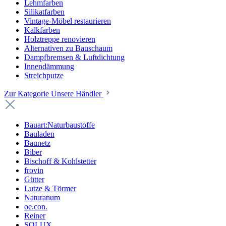
Lehmfarben
Silikatfarben
Vintage-Möbel restaurieren
Kalkfarben
Holztreppe renovieren
Alternativen zu Bauschaum
Dampfbremsen & Luftdichtung
Innendämmung
Streichputze
Zur Kategorie Unsere Händler
Bauart:Naturbaustoffe
Bauladen
Baunetz
Biber
Bischoff & Kohlstetter
frovin
Gütter
Lutze & Törmer
Naturanum
oe.con.
Reiner
SOLUX