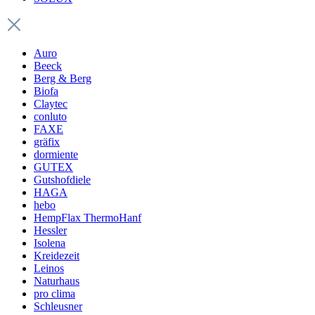
Auro
Beeck
Berg & Berg
Biofa
Claytec
conluto
FAXE
gräfix
dormiente
GUTEX
Gutshofdiele
HAGA
hebo
HempFlax ThermoHanf
Hessler
Isolena
Kreidezeit
Leinos
Naturhaus
pro clima
Schleusner