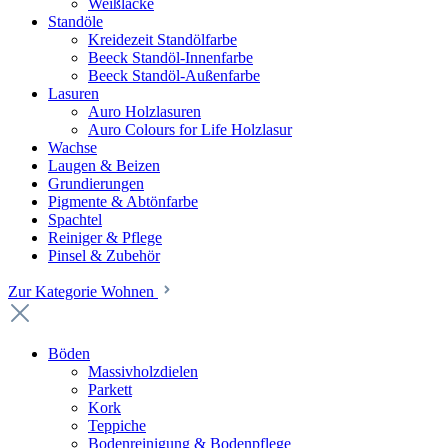
Weißlacke
Standöle
Kreidezeit Standölfarbe
Beeck Standöl-Innenfarbe
Beeck Standöl-Außenfarbe
Lasuren
Auro Holzlasuren
Auro Colours for Life Holzlasur
Wachse
Laugen & Beizen
Grundierungen
Pigmente & Abtönfarbe
Spachtel
Reiniger & Pflege
Pinsel & Zubehör
Zur Kategorie Wohnen
Böden
Massivholzdielen
Parkett
Kork
Teppiche
Bodenreinigung & Bodenpflege