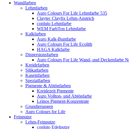
Wandfarben
Lehmfarben
Auro Colours For Life Lehmfarbe 535
Claytec Clayfix Lehm-Anstrich
conluto Lehmfarbe
WEM FarbTon Lehmfarbe
Kalkfarben
Auro Kalk-Buntfarbe
Auro Colours For Life Ecolith
HAGA Kalkfarbe
Dispersionsfarben
Auro Colours For Life Wand- und Deckenfarbe Nr
Kreidefarben
Silikatfarben
Kaseinfarben
Spezialfarben
Pigmente & Abtönfarben
Kreidezeit Pigmente
Auro Vollton- und Abtönfarbe
Leinos Pigment-Konzentrate
Grundierungen
Auro Colours for Life
Feinputze
Lehm-Feinputze
conluto Edelputze