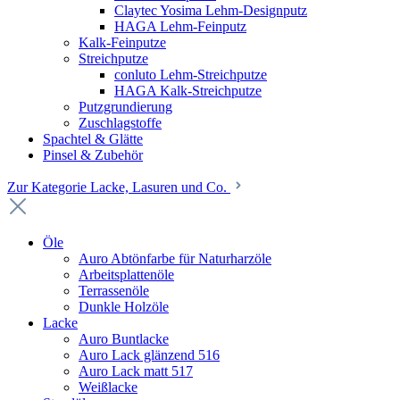
Claytec Yosima Lehm-Designputz
HAGA Lehm-Feinputz
Kalk-Feinputze
Streichputze
conluto Lehm-Streichputze
HAGA Kalk-Streichputze
Putzgrundierung
Zuschlagstoffe
Spachtel & Glätte
Pinsel & Zubehör
Zur Kategorie Lacke, Lasuren und Co.
Öle
Auro Abtönfarbe für Naturharzöle
Arbeitsplattenöle
Terrassenöle
Dunkle Holzöle
Lacke
Auro Buntlacke
Auro Lack glänzend 516
Auro Lack matt 517
Weißlacke