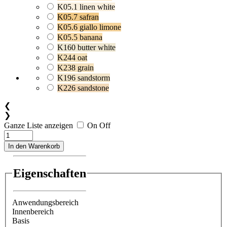
K05.1 linen white
K05.7 safran
K05.6 giallo limone
K05.5 banana
K160 butter white
K244 oat
K238 grain
K196 sandstorm
K226 sandstone
❮
❯
Ganze Liste anzeigen
On
Off
In den Warenkorb
Eigenschaften
Anwendungsbereich
Innenbereich
Basis