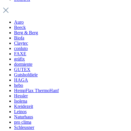
Auro
Beeck
Berg & Berg
Biofa
Claytec
conluto
FAXE
gräfix
dormiente
GUTEX
Gutshofdiele
HAGA
hebo
HempFlax ThermoHanf
Hessler
Isolena
Kreidezeit
Leinos
Naturhaus
pro clima
Schleusner