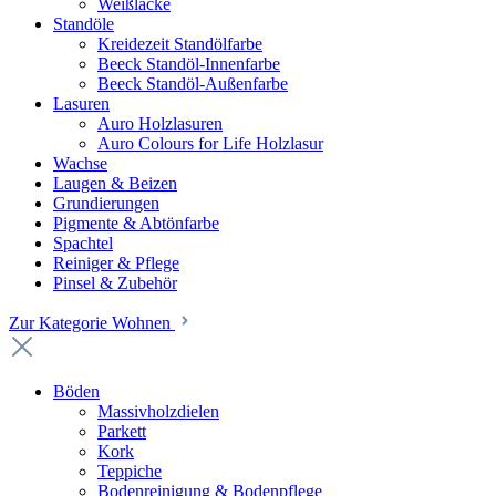
Weißlacke
Standöle
Kreidezeit Standölfarbe
Beeck Standöl-Innenfarbe
Beeck Standöl-Außenfarbe
Lasuren
Auro Holzlasuren
Auro Colours for Life Holzlasur
Wachse
Laugen & Beizen
Grundierungen
Pigmente & Abtönfarbe
Spachtel
Reiniger & Pflege
Pinsel & Zubehör
Zur Kategorie Wohnen
Böden
Massivholzdielen
Parkett
Kork
Teppiche
Bodenreinigung & Bodenpflege