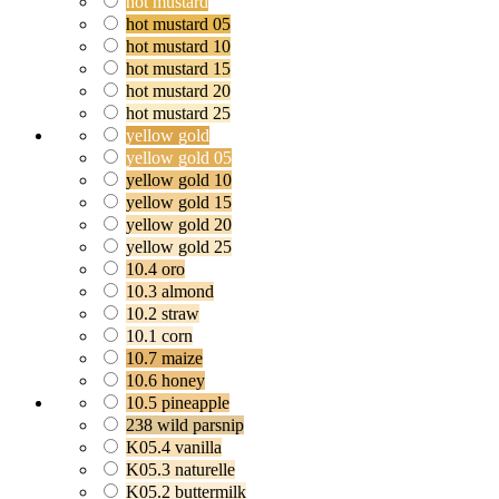
hot mustard
hot mustard 05
hot mustard 10
hot mustard 15
hot mustard 20
hot mustard 25
yellow gold
yellow gold 05
yellow gold 10
yellow gold 15
yellow gold 20
yellow gold 25
10.4 oro
10.3 almond
10.2 straw
10.1 corn
10.7 maize
10.6 honey
10.5 pineapple
238 wild parsnip
K05.4 vanilla
K05.3 naturelle
K05.2 buttermilk