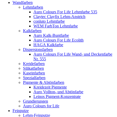
Wandfarben
Lehmfarben
Auro Colours For Life Lehmfarbe 535
Claytec Clayfix Lehm-Anstrich
conluto Lehmfarbe
WEM FarbTon Lehmfarbe
Kalkfarben
Auro Kalk-Buntfarbe
Auro Colours For Life Ecolith
HAGA Kalkfarbe
Dispersionsfarben
Auro Colours For Life Wand- und Deckenfarbe
Nr. 555
Kreidefarben
Silikatfarben
Kaseinfarben
Spezialfarben
Pigmente & Abtönfarben
Kreidezeit Pigmente
Auro Vollton- und Abtönfarbe
Leinos Pigment-Konzentrate
Grundierungen
Auro Colours for Life
Feinputze
Lehm-Feinputze