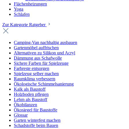
Flächenheizungen
Yoga
Schlafen
Zur Kategorie Ratgeber
Camping-Van nachhaltig ausbauen
Gartenmöbel auffrischen
Alternativen zu Silikon und Acryl
Dämmung aus Schafwolle
Sichere Farben für Spielzeuge
Farbreste entsorgen
Spielzeug selber machen
Raumklima verbessern
Ökologische Schimmelsanierung
Kalk als Baustoff
Holzboden pflegen
Lehm als Baustoff
Ökobilanzen
Ökosiegel für Baustoffe
Glossar
Garten winterfest machen
Schadstoffe beim Bauen