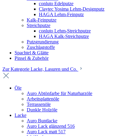
conluto Edelputze
Claytec Yosima Lehm-Designputz
HAGA Lehm-Feinputz
Kalk-Feinputze
Streichputze
conluto Lehm-Streichputze
HAGA Kalk-Streichputze
Putzgrundierung
Zuschlagstoffe
Spachtel & Glätte
Pinsel & Zubehör
Zur Kategorie Lacke, Lasuren und Co.
Öle
Auro Abtönfarbe für Naturharzöle
Arbeitsplattenöle
Terrassenöle
Dunkle Holzöle
Lacke
Auro Buntlacke
Auro Lack glänzend 516
Auro Lack matt 517