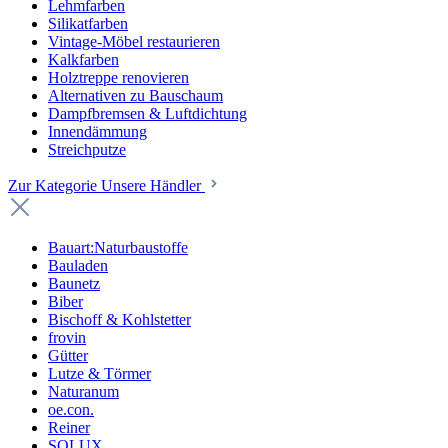
Lehmfarben
Silikatfarben
Vintage-Möbel restaurieren
Kalkfarben
Holztreppe renovieren
Alternativen zu Bauschaum
Dampfbremsen & Luftdichtung
Innendämmung
Streichputze
Zur Kategorie Unsere Händler
Bauart:Naturbaustoffe
Bauladen
Baunetz
Biber
Bischoff & Kohlstetter
frovin
Gütter
Lutze & Törmer
Naturanum
oe.con.
Reiner
SOLUX