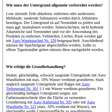
Wie muss der Untergrund allgemein vorbereitet werden?
Lose sitzende Teile abkehren, entfernen oder ausbessern.
Mehlende, sandende Substanzen werden durch Abbürsten
beseitigen. Der Untergrund ist auf Neutralität zu prüfen und
muss ggf. neutralisiert werden. Sinterschichten, nicht haftende
Altanstriche und Trennmittel sind vor der Anwendung des
Produkts zu entfernen. Fehlstellen, Löcher, Risse werden ggf.
mit
Auro Wandspachtel Nr. 329
beigespachtelt. Anschließend
müssen die Spachtelgrate abgeschliffen werden. Sollte es
offene Tapetennähte geben müssen diese nachgeklebt werden.
Wie erfolgt die Grundbehandlung?
Intakte, gleichmäßig, schwach saugende Untergründe mit Auro
Wandfarben mit max. 10% Wasser verdünnt grundieren. Stark
ungleich saugende Untergründe und Rigips mit
Auro
Tiefengrund Nr. 301
1:1 mit Wasser verdünnt grundieren. Für
gleichmäßig farbigen Untergrund sorgen, um
Farbtonunterschiede über die Fläche zu vermeiden.
Grundierung mit
Auro Haftgrund Nr. 505
oder mit
Auro
Wandfarbe Nr. 321
(max. 10% verdünnt mit Wasser), um
gleichmäßig weiße Untergrundfläche zu gewährleisten.