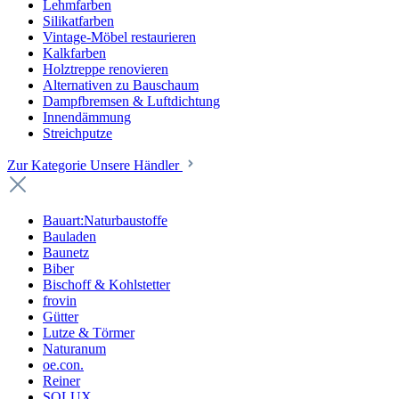
Lehmfarben
Silikatfarben
Vintage-Möbel restaurieren
Kalkfarben
Holztreppe renovieren
Alternativen zu Bauschaum
Dampfbremsen & Luftdichtung
Innendämmung
Streichputze
Zur Kategorie Unsere Händler
Bauart:Naturbaustoffe
Bauladen
Baunetz
Biber
Bischoff & Kohlstetter
frovin
Gütter
Lutze & Törmer
Naturanum
oe.con.
Reiner
SOLUX