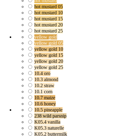
hot mustard
hot mustard 05
hot mustard 10
hot mustard 15
hot mustard 20
hot mustard 25
yellow gold
yellow gold 05
yellow gold 10
yellow gold 15
yellow gold 20
yellow gold 25
10.4 oro
10.3 almond
10.2 straw
10.1 corn
10.7 maize
10.6 honey
10.5 pineapple
238 wild parsnip
K05.4 vanilla
K05.3 naturelle
K05.2 buttermilk