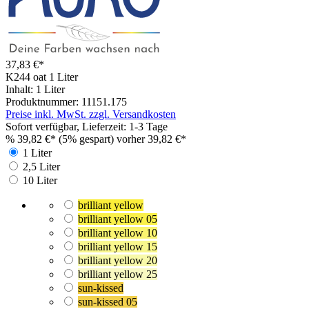
37,83 €*
K244 oat
1 Liter
Inhalt:
1 Liter
Produktnummer:
11151.175
Preise inkl. MwSt. zzgl. Versandkosten
Sofort verfügbar, Lieferzeit: 1-3 Tage
%
39,82 €*
(5% gespart)
vorher 39,82 €*
1 Liter
2,5 Liter
10 Liter
brilliant yellow
brilliant yellow 05
brilliant yellow 10
brilliant yellow 15
brilliant yellow 20
brilliant yellow 25
sun-kissed
sun-kissed 05