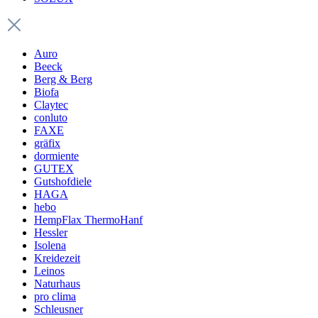
Auro
Beeck
Berg & Berg
Biofa
Claytec
conluto
FAXE
gräfix
dormiente
GUTEX
Gutshofdiele
HAGA
hebo
HempFlax ThermoHanf
Hessler
Isolena
Kreidezeit
Leinos
Naturhaus
pro clima
Schleusner