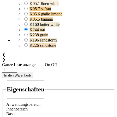
K05.1 linen white
K05.7 safran
K05.6 giallo limone
K05.5 banana
K160 butter white
K244 oat
K238 grain
K196 sandstorm
K226 sandstone
❮
❯
Ganze Liste anzeigen
On
Off
In den Warenkorb
Eigenschaften
Anwendungsbereich
Innenbereich
Basis