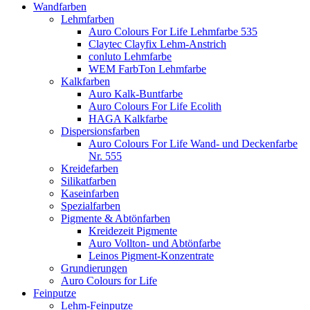
Wandfarben
Lehmfarben
Auro Colours For Life Lehmfarbe 535
Claytec Clayfix Lehm-Anstrich
conluto Lehmfarbe
WEM FarbTon Lehmfarbe
Kalkfarben
Auro Kalk-Buntfarbe
Auro Colours For Life Ecolith
HAGA Kalkfarbe
Dispersionsfarben
Auro Colours For Life Wand- und Deckenfarbe
Nr. 555
Kreidefarben
Silikatfarben
Kaseinfarben
Spezialfarben
Pigmente & Abtönfarben
Kreidezeit Pigmente
Auro Vollton- und Abtönfarbe
Leinos Pigment-Konzentrate
Grundierungen
Auro Colours for Life
Feinputze
Lehm-Feinputze