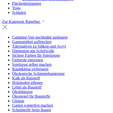
Flächenheizungen
Yoga
Schlafen
Zur Kategorie Ratgeber
Camping-Van nachhaltig ausbauen
Gartenmöbel auffrischen
Alternativen zu Silikon und Acryl
Dämmung aus Schafwolle
Sichere Farben für Spielzeuge
Farbreste entsorgen
Spielzeug selber machen
Raumklima verbessern
Ökologische Schimmelsanierung
Kalk als Baustoff
Holzboden pflegen
Lehm als Baustoff
Ökobilanzen
Ökosiegel für Baustoffe
Glossar
Garten winterfest machen
Schadstoffe beim Bauen