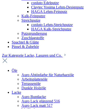
conluto Edelputze
Claytec Yosima Lehm-Designputz
HAGA Lehm-Feinputz
Kalk-Feinputze
Streichputze
conluto Lehm-Streichputze
HAGA Kalk-Streichputze
Putzgrundierung
Zuschlagstoffe
Spachtel & Glätte
Pinsel & Zubehör
Zur Kategorie Lacke, Lasuren und Co.
Öle
Auro Abtönfarbe für Naturharzöle
Arbeitsplattenöle
Terrassenöle
Dunkle Holzöle
Lacke
Auro Buntlacke
Auro Lack glänzend 516
Auro Lack matt 517