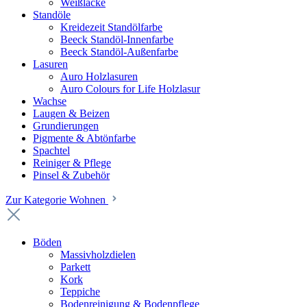
Weißlacke
Standöle
Kreidezeit Standölfarbe
Beeck Standöl-Innenfarbe
Beeck Standöl-Außenfarbe
Lasuren
Auro Holzlasuren
Auro Colours for Life Holzlasur
Wachse
Laugen & Beizen
Grundierungen
Pigmente & Abtönfarbe
Spachtel
Reiniger & Pflege
Pinsel & Zubehör
Zur Kategorie Wohnen
Böden
Massivholzdielen
Parkett
Kork
Teppiche
Bodenreinigung & Bodenpflege