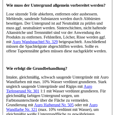
Wie muss der Untergrund allgemein vorbereitet werden?
Lose sitzende Teile abkehren, entfernen oder ausbessern.
Mehlende, sandende Substanzen werden durch Abbürsten
beseitigen. Der Untergrund ist auf Neutralität zu prüfen und
muss ggf. neutralisiert werden. Sinterschichten, nicht haftende
Altanstriche und Trennmittel sind vor der Anwendung des
Produkts zu entfernen. Fehlstellen, Löcher, Risse werden ggf.
mit
Auro Wandspachtel Nr. 329
beigespachtelt. Anschließend
müssen die Spachtelgrate abgeschliffen werden. Sollte es
offene Tapetennähte geben müssen diese nachgeklebt werden.
Wie erfolgt die Grundbehandlung?
Intakte, gleichmäßig, schwach saugende Untergründe mit Auro
Wandfarben mit max. 10% Wasser verdünnt grundieren. Stark
ungleich saugende Untergründe und Rigips mit
Auro
Tiefengrund Nr. 301
1:1 mit Wasser verdünnt grundieren. Für
gleichmäßig farbigen Untergrund sorgen, um
Farbtonunterschiede über die Fläche zu vermeiden.
Grundierung mit
Auro Haftgrund Nr. 505
oder mit
Auro
Wandfarbe Nr. 321
(max. 10% verdünnt mit Wasser), um
gleichmäßig weiße Untergrundfläche zu gewährleisten.