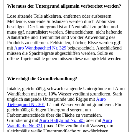
Wie muss der Untergrund allgemein vorbereitet werden?
Lose sitzende Teile abkehren, entfernen oder ausbessern.
Mehlende, sandende Substanzen werden durch Abbürsten
beseitigen. Der Untergrund ist auf Neutralität zu prüfen und
muss ggf. neutralisiert werden. Sinterschichten, nicht haftende
Altanstriche und Trennmittel sind vor der Anwendung des
Produkts zu entfernen. Fehlstellen, Löcher, Risse werden ggf.
mit
Auro Wandspachtel Nr. 329
beigespachtelt. Anschließend
müssen die Spachtelgrate abgeschliffen werden. Sollte es
offene Tapetennähte geben müssen diese nachgeklebt werden.
Wie erfolgt die Grundbehandlung?
Intakte, gleichmäßig, schwach saugende Untergründe mit Auro
Wandfarben mit max. 10% Wasser verdünnt grundieren. Stark
ungleich saugende Untergründe und Rigips mit
Auro
Tiefengrund Nr. 301
1:1 mit Wasser verdünnt grundieren. Für
gleichmäßig farbigen Untergrund sorgen, um
Farbtonunterschiede über die Fläche zu vermeiden.
Grundierung mit
Auro Haftgrund Nr. 505
oder mit
Auro
Wandfarbe Nr. 321
(max. 10% verdünnt mit Wasser), um
gleichmäßig weiße Untergrundfläche zu gewährleisten.