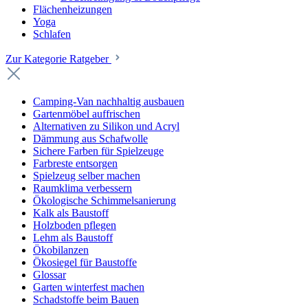
Flächenheizungen
Yoga
Schlafen
Zur Kategorie Ratgeber
Camping-Van nachhaltig ausbauen
Gartenmöbel auffrischen
Alternativen zu Silikon und Acryl
Dämmung aus Schafwolle
Sichere Farben für Spielzeuge
Farbreste entsorgen
Spielzeug selber machen
Raumklima verbessern
Ökologische Schimmelsanierung
Kalk als Baustoff
Holzboden pflegen
Lehm als Baustoff
Ökobilanzen
Ökosiegel für Baustoffe
Glossar
Garten winterfest machen
Schadstoffe beim Bauen