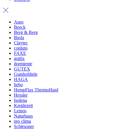
Auro
Beeck
Berg & Berg
Biofa
Claytec
conluto
FAXE
gräfix
dormiente
GUTEX
Gutshofdiele
HAGA
hebo
HempFlax ThermoHanf
Hessler
Isolena
Kreidezeit
Leinos
Naturhaus
pro clima
Schleusner