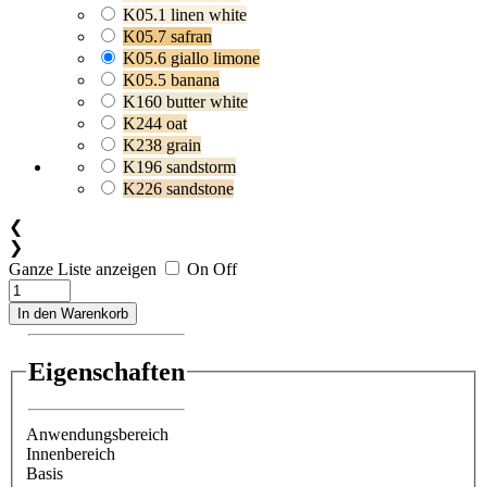
K05.1 linen white
K05.7 safran
K05.6 giallo limone
K05.5 banana
K160 butter white
K244 oat
K238 grain
K196 sandstorm
K226 sandstone
❮
❯
Ganze Liste anzeigen
On
Off
In den Warenkorb
Eigenschaften
Anwendungsbereich
Innenbereich
Basis