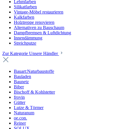
Lehmfarben
Silikatfarben
Vintage-Möbel restaurieren
Kalkfarben
Holztreppe renovieren
Alternativen zu Bauschaum
Dampfbremsen & Luftdichtung
Innendämmung
Streichputze
Zur Kategorie Unsere Händler
Bauart:Naturbaustoffe
Bauladen
Baunetz
Biber
Bischoff & Kohlstetter
frovin
Gütter
Lutze & Törmer
Naturanum
oe.con.
Reiner
SOLUX