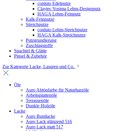
conluto Edelputze
Claytec Yosima Lehm-Designputz
HAGA Lehm-Feinputz
Kalk-Feinputze
Streichputze
conluto Lehm-Streichputze
HAGA Kalk-Streichputze
Putzgrundierung
Zuschlagstoffe
Spachtel & Glätte
Pinsel & Zubehör
Zur Kategorie Lacke, Lasuren und Co.
Öle
Auro Abtönfarbe für Naturharzöle
Arbeitsplattenöle
Terrassenöle
Dunkle Holzöle
Lacke
Auro Buntlacke
Auro Lack glänzend 516
Auro Lack matt 517