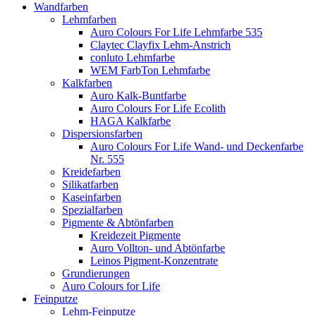
Wandfarben
Lehmfarben
Auro Colours For Life Lehmfarbe 535
Claytec Clayfix Lehm-Anstrich
conluto Lehmfarbe
WEM FarbTon Lehmfarbe
Kalkfarben
Auro Kalk-Buntfarbe
Auro Colours For Life Ecolith
HAGA Kalkfarbe
Dispersionsfarben
Auro Colours For Life Wand- und Deckenfarbe
Nr. 555
Kreidefarben
Silikatfarben
Kaseinfarben
Spezialfarben
Pigmente & Abtönfarben
Kreidezeit Pigmente
Auro Vollton- und Abtönfarbe
Leinos Pigment-Konzentrate
Grundierungen
Auro Colours for Life
Feinputze
Lehm-Feinputze