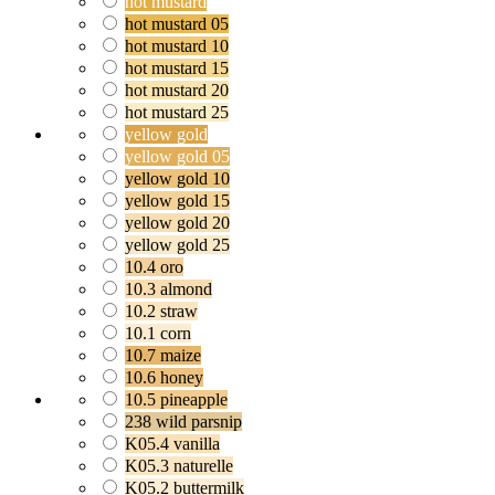
hot mustard
hot mustard 05
hot mustard 10
hot mustard 15
hot mustard 20
hot mustard 25
yellow gold
yellow gold 05
yellow gold 10
yellow gold 15
yellow gold 20
yellow gold 25
10.4 oro
10.3 almond
10.2 straw
10.1 corn
10.7 maize
10.6 honey
10.5 pineapple
238 wild parsnip
K05.4 vanilla
K05.3 naturelle
K05.2 buttermilk