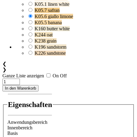
K05.1 linen white
K05.7 safran
K05.6 giallo limone
K05.5 banana
K160 butter white
K244 oat
K238 grain
K196 sandstorm
K226 sandstone
❮
❯
Ganze Liste anzeigen
On
Off
In den Warenkorb
Eigenschaften
Anwendungsbereich
Innenbereich
Basis