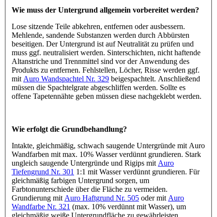
Wie muss der Untergrund allgemein vorbereitet werden?
Lose sitzende Teile abkehren, entfernen oder ausbessern.
Mehlende, sandende Substanzen werden durch Abbürsten
beseitigen. Der Untergrund ist auf Neutralität zu prüfen und
muss ggf. neutralisiert werden. Sinterschichten, nicht haftende
Altanstriche und Trennmittel sind vor der Anwendung des
Produkts zu entfernen. Fehlstellen, Löcher, Risse werden ggf.
mit
Auro Wandspachtel Nr. 329
beigespachtelt. Anschließend
müssen die Spachtelgrate abgeschliffen werden. Sollte es
offene Tapetennähte geben müssen diese nachgeklebt werden.
Wie erfolgt die Grundbehandlung?
Intakte, gleichmäßig, schwach saugende Untergründe mit Auro
Wandfarben mit max. 10% Wasser verdünnt grundieren. Stark
ungleich saugende Untergründe und Rigips mit
Auro
Tiefengrund Nr. 301
1:1 mit Wasser verdünnt grundieren. Für
gleichmäßig farbigen Untergrund sorgen, um
Farbtonunterschiede über die Fläche zu vermeiden.
Grundierung mit
Auro Haftgrund Nr. 505
oder mit
Auro
Wandfarbe Nr. 321
(max. 10% verdünnt mit Wasser), um
gleichmäßig weiße Untergrundfläche zu gewährleisten.