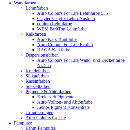
Wandfarben
Lehmfarben
Auro Colours For Life Lehmfarbe 535
Claytec Clayfix Lehm-Anstrich
conluto Lehmfarbe
WEM FarbTon Lehmfarbe
Kalkfarben
Auro Kalk-Buntfarbe
Auro Colours For Life Ecolith
HAGA Kalkfarbe
Dispersionsfarben
Auro Colours For Life Wand- und Deckenfarbe
Nr. 555
Kreidefarben
Silikatfarben
Kaseinfarben
Spezialfarben
Pigmente & Abtönfarben
Kreidezeit Pigmente
Auro Vollton- und Abtönfarbe
Leinos Pigment-Konzentrate
Grundierungen
Auro Colours for Life
Feinputze
Lehm-Feinputze