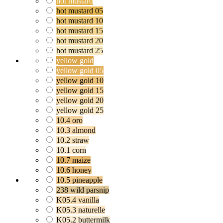
hot mustard
hot mustard 05
hot mustard 10
hot mustard 15
hot mustard 20
hot mustard 25
yellow gold
yellow gold 05
yellow gold 10
yellow gold 15
yellow gold 20
yellow gold 25
10.4 oro
10.3 almond
10.2 straw
10.1 corn
10.7 maize
10.6 honey
10.5 pineapple
238 wild parsnip
K05.4 vanilla
K05.3 naturelle
K05.2 buttermilk