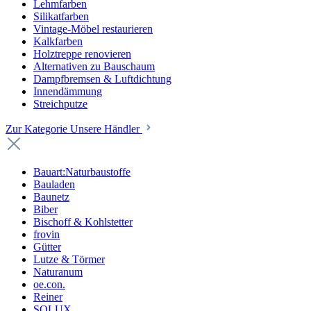
Lehmfarben
Silikatfarben
Vintage-Möbel restaurieren
Kalkfarben
Holztreppe renovieren
Alternativen zu Bauschaum
Dampfbremsen & Luftdichtung
Innendämmung
Streichputze
Zur Kategorie Unsere Händler
Bauart:Naturbaustoffe
Bauladen
Baunetz
Biber
Bischoff & Kohlstetter
frovin
Gütter
Lutze & Törmer
Naturanum
oe.con.
Reiner
SOLUX