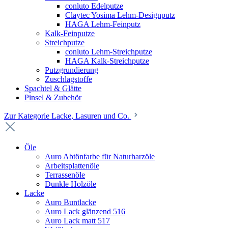
conluto Edelputze
Claytec Yosima Lehm-Designputz
HAGA Lehm-Feinputz
Kalk-Feinputze
Streichputze
conluto Lehm-Streichputze
HAGA Kalk-Streichputze
Putzgrundierung
Zuschlagstoffe
Spachtel & Glätte
Pinsel & Zubehör
Zur Kategorie Lacke, Lasuren und Co.
Öle
Auro Abtönfarbe für Naturharzöle
Arbeitsplattenöle
Terrassenöle
Dunkle Holzöle
Lacke
Auro Buntlacke
Auro Lack glänzend 516
Auro Lack matt 517