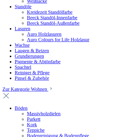
Weißlacke
Standöle
Kreidezeit Standölfarbe
Beeck Standöl-Innenfarbe
Beeck Standöl-Außenfarbe
Lasuren
Auro Holzlasuren
Auro Colours for Life Holzlasur
Wachse
Laugen & Beizen
Grundierungen
Pigmente & Abtönfarbe
Spachtel
Reiniger & Pflege
Pinsel & Zubehör
Zur Kategorie Wohnen
Böden
Massivholzdielen
Parkett
Kork
Teppiche
Bodenreinigung & Bodenpflege