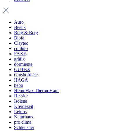
Auro
Beeck
Berg & Berg
Biofa
Claytec
conluto
FAXE
gräfix
dormiente
GUTEX
Gutshofdiele
HAGA
hebo
HempFlax ThermoHanf
Hessler
Isolena
Kreidezeit
Leinos
Naturhaus
pro clima
Schleusner