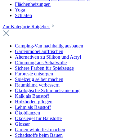
Flächenheizungen
Yoga
Schlafen
Zur Kategorie Ratgeber
Camping-Van nachhaltig ausbauen
Gartenmöbel auffrischen
Alternativen zu Silikon und Acryl
Dämmung aus Schafwolle
Sichere Farben für Spielzeuge
Farbreste entsorgen
Spielzeug selber machen
Raumklima verbessern
Ökologische Schimmelsanierung
Kalk als Baustoff
Holzboden pflegen
Lehm als Baustoff
Ökobilanzen
Ökosiegel für Baustoffe
Glossar
Garten winterfest machen
Schadstoffe beim Bauen